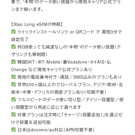
要で、“本物”のデータ使い放題から現地キャリア公式プラ
ンまで揃います。
【Xiao Long eSIMの特徴】
クイックインストールリンク or QRコード で 最短3分で
設定完了
何GB使っても減速なしの“本物”のデータ使い放題（テ
ザリングも無制限）
韓国SKT・米T-Mobile・豪Vodafone・タイAIS・仏
Orange など現地キャリア公式プランあり
現地の電話番号付き・通話／SMS込みのプランもあり
世界200ヶ国以上のグローバルプラン、アジア・欧州・北
南米・中東・アフリカの周遊プランあり（切替不要）
フルスピードのデータ使い切り型／デイリー容量型／使
い放題型から用途に応じて選べます
対象プランは注文時に「チャージ（容量追加）」を選ぶだ
けで容量を追加可能
日本はdocomo/au対応（APN切替不要）