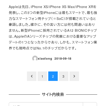
Appleは先日、iPhone XS/iPhone XS Max/iPhone XRを
発表し、この3つの新型iPhoneには最もスマートで、最も強
力なスマートフォン用チップ（＝SoC）が搭載されていると
豪語しました。確かに、その言い方には何も間違いはあり
ません。新型iPhoneに採用されているA12 BIONICチップ
は、AppleのAシリーズチップの発展における重要なアップ
デートの1つとなったからであり、しかも、スマートフォン業
界でも現時点ではNo.1のチップだからです。
xiaolong
2018-09-18
投稿日
投
1
2
3
稿
の
サイト内検索
ペ
検