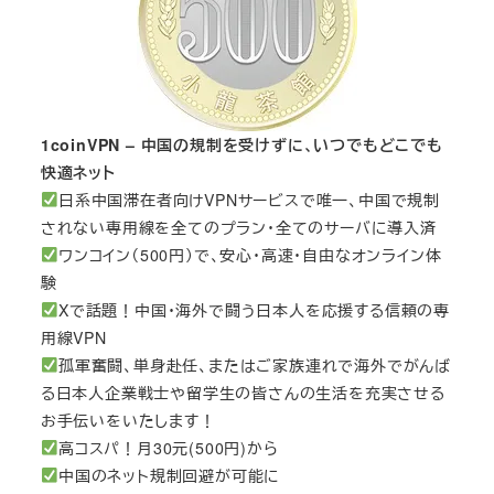
1coinVPN – 中国の規制を受けずに、いつでもどこでも
快適ネット
日系中国滞在者向けVPNサービスで唯一、中国で規制
されない専用線を全てのプラン・全てのサーバに導入済
ワンコイン（500円）で、安心・高速・自由なオンライン体
験
Xで話題！中国・海外で闘う日本人を応援する信頼の専
用線VPN
孤軍奮闘、単身赴任、またはご家族連れで海外でがんば
る日本人企業戦士や留学生の皆さんの生活を充実させる
お手伝いをいたします！
高コスパ！月30元(500円)から
中国のネット規制回避が可能に