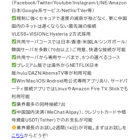
（Facebook/Twitter/Youtube/Instagram/LINE/Amazon
日本/Google系サービス/Netflix/TVer等）
規制に強くセキュアで速度の減衰が殆どなく、更に中国
国内のネットは遅くならない最先端の接続
VLESS+VISIONとHysteria 2方式採用
共用サーバコースでは日本/香港/米国LA/シンガポール/
韓国サーバを多数（70台以上）ご用意、快適な接続が可能
共用サーバから専用サーバまで、5つの選べるコース
プレミアム版では海外からNETFLIX日本
版/hulu/DAZN/AbemaTV等が利用可能
Win/Mac/iOS/Android用公式専用アプリあり、サードパ
ーティ接続アプリではLinuxやAmazon Fire TV Stickでも
利用可能
業界最多の同時接続7台
中国国内決済（WeChat/Alipay）、クレジットカードや暗
号資産USDT(Tether)でのお支払が可能
業界最長のお試し2週間(14日)が可能。まずはお試しを
こちら
からどうぞ!