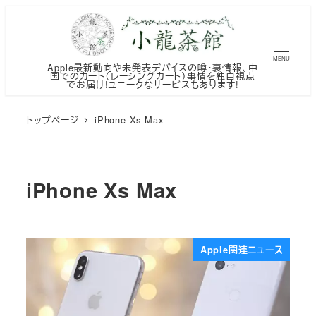
メ
イ
ン
MENU
Apple最新動向や未発表デバイスの噂・裏情報、中
コ
国でのカート（レーシングカート）事情を独自視点
でお届け!ユニークなサービスもあります!
ン
テ
トップページ
iPhone Xs Max
ン
ツ
へ
iPhone Xs Max
移
動
Apple関連ニュース