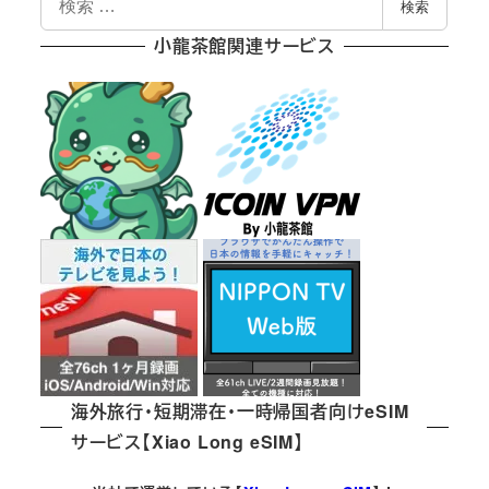
検索
索
ー
小龍茶館関連サービス
ジ
送
り
海外旅行・短期滞在・一時帰国者向けeSIM
サービス【Xiao Long eSIM】