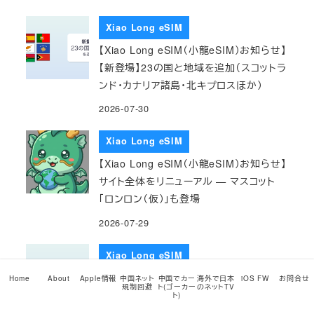
Xiao Long eSIM
【Xiao Long eSIM（小龍eSIM）お知らせ】
【新登場】23の国と地域を追加（スコットラ
ンド・カナリア諸島・北キプロスほか）
2026-07-30
Xiao Long eSIM
【Xiao Long eSIM（小龍eSIM）お知らせ】
サイト全体をリニューアル — マスコット
「ロンロン（仮）」も登場
2026-07-29
Xiao Long eSIM
【Xiao Long eSIM（小龍eSIM）お知らせ】
Home
About
Apple情報
中国ネット
中国でカー
海外で日本
iOS FW
お問合せ
規制回避
ト(ゴーカー
のネットTV
【新登場】アメリカ 現地電話番号付き
ト)
eSIM（通話・SMS込み／本人確認は不要）