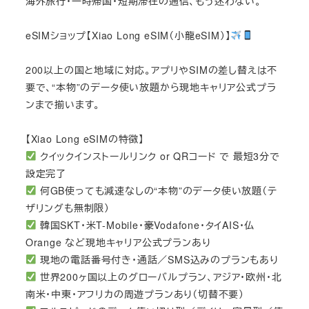
海外旅行・一時帰国・短期滞在の通信、もう迷わない。
eSIMショップ【Xiao Long eSIM（小龍eSIM）】
200以上の国と地域に対応。アプリやSIMの差し替えは不
要で、“本物”のデータ使い放題から現地キャリア公式プラ
ンまで揃います。
【Xiao Long eSIMの特徴】
クイックインストールリンク or QRコード で 最短3分で
設定完了
何GB使っても減速なしの“本物”のデータ使い放題（テ
ザリングも無制限）
韓国SKT・米T-Mobile・豪Vodafone・タイAIS・仏
Orange など現地キャリア公式プランあり
現地の電話番号付き・通話／SMS込みのプランもあり
世界200ヶ国以上のグローバルプラン、アジア・欧州・北
南米・中東・アフリカの周遊プランあり（切替不要）