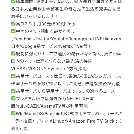
孤軍奮闘、単身赴任、またはご家族連れで海外でがんば
る日本人企業戦士や留学生の皆さんの生活を充実させる
お手伝いをいたします！
高コスパ！月30元(500円)から
中国のネット規制回避が可能に
（Facebook/Twitter/Youtube/Instagram/LINE/Amazon
日本/Google系サービス/Netflix/TVer等）
規制に強くセキュアで速度の減衰が殆どなく、更に中国
国内のネットは遅くならない最先端の接続
VLESS+VISIONとHysteria 2方式採用
共用サーバコースでは日本/香港/米国LA/シンガポール/
韓国サーバを多数（70台以上）ご用意、快適な接続が可能
共用サーバから専用サーバまで、5つの選べるコース
プレミアム版では海外からNETFLIX日本
版/hulu/DAZN/AbemaTV等が利用可能
Win/Mac/iOS/Android用公式専用アプリあり、サードパ
ーティ接続アプリではLinuxやAmazon Fire TV Stickでも
利用可能