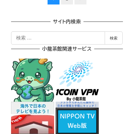
稿
の
サイト内検索
ペ
検
検索
索
ー
小龍茶館関連サービス
ジ
送
り