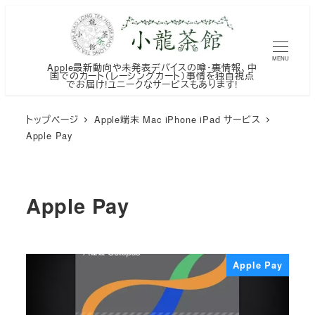
メ
イ
ン
MENU
Apple最新動向や未発表デバイスの噂・裏情報、中
コ
国でのカート（レーシングカート）事情を独自視点
でお届け!ユニークなサービスもあります!
ン
テ
トップページ
Apple端末 Mac iPhone iPad サービス
ン
Apple Pay
ツ
へ
移
Apple Pay
動
Apple Pay