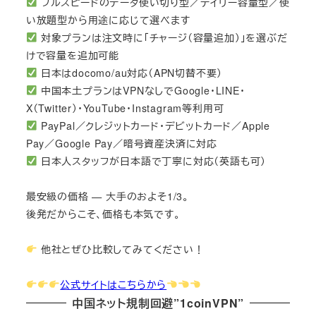
フルスピードのデータ使い切り型／デイリー容量型／使
い放題型から用途に応じて選べます
対象プランは注文時に「チャージ（容量追加）」を選ぶだ
けで容量を追加可能
日本はdocomo/au対応（APN切替不要）
中国本土プランはVPNなしでGoogle・LINE・
X（Twitter）・YouTube・Instagram等利用可
PayPal／クレジットカード・デビットカード／Apple
Pay／Google Pay／暗号資産決済に対応
日本人スタッフが日本語で丁寧に対応（英語も可）
最安級の価格 — 大手のおよそ1/3。
後発だからこそ、価格も本気です。
他社とぜひ比較してみてください！
公式サイトはこちらから
中国ネット規制回避”1coinVPN”