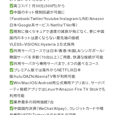
高コスパ！月30元(500円)から
中国のネット規制回避が可能に
（Facebook/Twitter/Youtube/Instagram/LINE/Amazon
日本/Google系サービス/Netflix/TVer等）
規制に強くセキュアで速度の減衰が殆どなく、更に中国
国内のネットは遅くならない最先端の接続
VLESS+VISIONとHysteria 2方式採用
共用サーバコースでは日本/香港/米国LA/シンガポール/
韓国サーバを多数（70台以上）ご用意、快適な接続が可能
共用サーバから専用サーバまで、5つの選べるコース
プレミアム版では海外からNETFLIX日本
版/hulu/DAZN/AbemaTV等が利用可能
Win/Mac/iOS/Android用公式専用アプリあり、サードパ
ーティ接続アプリではLinuxやAmazon Fire TV Stickでも
利用可能
業界最多の同時接続7台
中国国内決済（WeChat/Alipay）、クレジットカードや暗
号資産USDT(Tether)でのお支払が可能