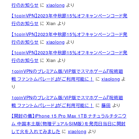
行のお知らせ
に
xiaolong
より
【1coinVPN】2023年中秋節15％オフキャンペーンコード発
行のお知らせ
に
Xian
より
【1coinVPN】2023年中秋節15％オフキャンペーンコード発
行のお知らせ
に
xiaolong
より
【1coinVPN】2023年中秋節15％オフキャンペーンコード発
行のお知らせ
に
Xian
より
1coinVPNのプレミアム版/VIP版でスマホゲーム『呪術廻
戦 ファントムパレード』がご利用可能に！
に
xiaolong
よ
り
1coinVPNのプレミアム版/VIP版でスマホゲーム『呪術廻
戦 ファントムパレード』がご利用可能に！
に
藤田
より
【開封の儀】iPhone 15 Pro Max 1TB ナチュラルチタニウ
ム 中国本土版（物理デュアルSIM版）を発売日当日に開封
して火を入れてみました
に
xiaolong
より