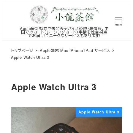
メ
イ
ン
MENU
Apple最新動向や未発表デバイスの噂・裏情報、中
コ
国でのカート（レーシングカート）事情を独自視点
でお届け!ユニークなサービスもあります!
ン
テ
トップページ
Apple端末 Mac iPhone iPad サービス
ン
Apple Watch Ultra 3
ツ
へ
移
Apple Watch Ultra 3
動
Apple Watch Ultra 3