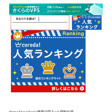
カ
イ
ブ
Home
About
Apple情報
中国ネット規制回避