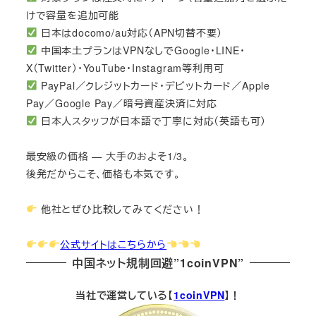
けで容量を追加可能
日本はdocomo/au対応（APN切替不要）
中国本土プランはVPNなしでGoogle・LINE・
X（Twitter）・YouTube・Instagram等利用可
PayPal／クレジットカード・デビットカード／Apple
Pay／Google Pay／暗号資産決済に対応
日本人スタッフが日本語で丁寧に対応（英語も可）
最安級の価格 — 大手のおよそ1/3。
後発だからこそ、価格も本気です。
他社とぜひ比較してみてください！
公式サイトはこちらから
中国ネット規制回避”1coinVPN”
当社で運営している【
1coinVPN
】！