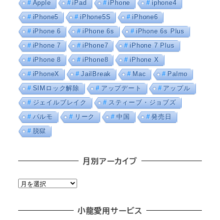
Apple
iPad
iPhone
iphone4
iPhone5
iPhone5S
iPhone6
iPhone 6
iPhone 6s
iPhone 6s Plus
iPhone 7
iPhone7
iPhone 7 Plus
iPhone 8
iPhone8
iPhone X
iPhoneX
JailBreak
Mac
Palmo
SIMロック解除
アップデート
アップル
ジェイルブレイク
スティーブ・ジョブズ
パルモ
リーク
中国
発売日
脱獄
月別アーカイブ
月
別
ア
小龍愛用サービス
ー