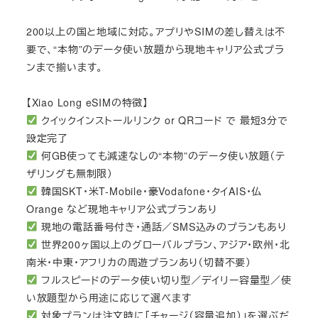
200以上の国と地域に対応。アプリやSIMの差し替えは不
要で、“本物”のデータ使い放題から現地キャリア公式プラ
ンまで揃います。
【Xiao Long eSIMの特徴】
クイックインストールリンク or QRコード で 最短3分で
設定完了
何GB使っても減速なしの“本物”のデータ使い放題（テ
ザリングも無制限）
韓国SKT・米T-Mobile・豪Vodafone・タイAIS・仏
Orange など現地キャリア公式プランあり
現地の電話番号付き・通話／SMS込みのプランもあり
世界200ヶ国以上のグローバルプラン、アジア・欧州・北
南米・中東・アフリカの周遊プランあり（切替不要）
フルスピードのデータ使い切り型／デイリー容量型／使
い放題型から用途に応じて選べます
対象プランは注文時に「チャージ（容量追加）」を選ぶだ