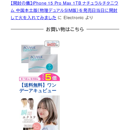
【開封の儀】iPhone 15 Pro Max 1TB ナチュラルチタニウ
ム 中国本土版（物理デュアルSIM版）を発売日当日に開封
して火を入れてみました
に
Electronic
より
お買い物はこちら