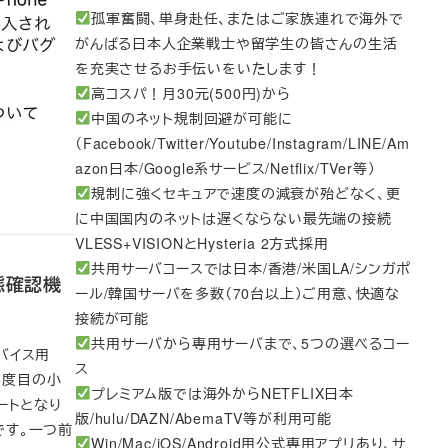
孤軍奮闘、単身赴任、またはご家族連れで海外で
がんばる日本人企業戦士や留学生の皆さんの生活
を充実させるお手伝いをいたします！
高コスパ！月30元(500円)から
中国のネット規制回避が可能に
（Facebook/Twitter/Youtube/Instagram/LINE/Am
azon日本/Google系サービス/Netflix/TVer等）
規制に強くセキュアで速度の減衰が殆どなく、更
に中国国内のネットは遅くならない最先端の接続
VLESS+VISIONとHysteria 2方式採用
共用サーバコースでは日本/香港/米国LA/シンガポ
状態確認機
ール/韓国サーバを多数（70台以上）ご用意、快適な
接続が可能
共用サーバから専用サーバまで、5つの選べるコー
デバイス用
ス
は3度目の小
プレミアム版では海外からNETFLIX日本
ートとなり
版/hulu/DAZN/AbemaTV等が利用可能
です。一つ前
Win/Mac/iOS/Android用公式専用アプリあり、サ