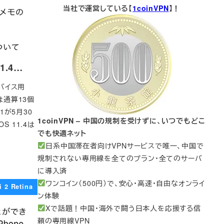
当社で運営している【
1coinVPN
】！
11.4…
デバイス用
ては通算13個
1が5月30
1coinVPN – 中国の規制を受けずに、いつでもどこ
 11.4は
でも快適ネット
日系中国滞在者向けVPNサービスで唯一、中国で
規制されない専用線を全てのプラン・全てのサーバ
に導入済
ワンコイン（500円）で、安心・高速・自由なオンライ
i 2 Retina
ン体験
Xで話題！中国・海外で闘う日本人を応援する信
頼の専用線VPN