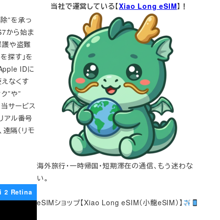
当社で運営している【
Xiao Long eSIM
】！
解除”を承っ
S7から始ま
ー保護や盗難
odを探す」を
le IDに
使えなくす
ク”や”
す。当サービス
シリアル番号
、遠隔（リモ
海外旅行・一時帰国・短期滞在の通信、もう迷わな
い。
i 2 Retina
eSIMショップ【Xiao Long eSIM（小龍eSIM）】