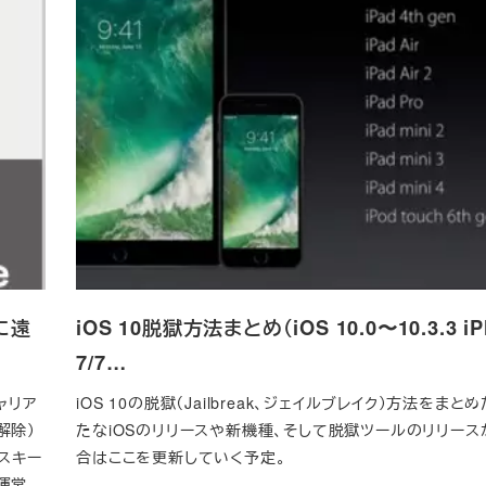
に遠
iOS 10脱獄方法まとめ（iOS 10.0〜10.3.3 iP
7/7…
ャリア
iOS 10の脱獄（Jailbreak、ジェイルブレイク）方法をまと
解除）
たなiOSのリリースや新機種、そして脱獄ツールのリリー
スキー
合はここを更新していく予定。
運営