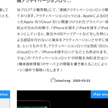
隔アクティベーションロッ…
整理して
当ブログ「小龍茶館」にて、”遠隔アクティベーションロック
e）とも
ております。アクティベーションロックとは、AppleによるiO
ったApple ID（iCloud ID）と関連づけられたプライバシ
防止のための対策で、「iPhoneを探す」「iPadを探す」「iP
オンにしていると、復元やiOSアップデートなどをした時にApp
よる認証を行わないと端末をアクティベーションさせずに
る、というものです。アクティベーションロックは別名”IDロッ
iCloudロック”、”iPhoneを探すロック”などとも呼ばれま
ではこの”アクティベーションロック”の状態をIMEIまたは
（機体固有情報）のサーバ上の情報を書き換えることにより
ート）操作で解除いたします！
xiaolong
2020-03-22
投稿日
etina
iPad min