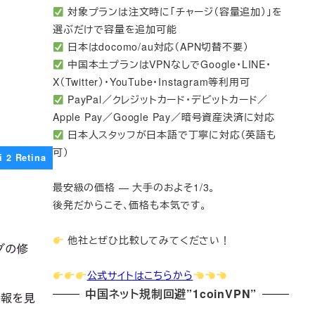
対象プランは注文時に「チャージ（容量追加）」を
選ぶだけで容量を追加可能
日本はdocomo/au対応（APN切替不要）
中国本土プランはVPNなしでGoogle・LINE・
X（Twitter）・YouTube・Instagram等利用可
PayPal／クレジットカード・デビットカード／
Apple Pay／Google Pay／暗号資産決済に対応
日本人スタッフが日本語で丁寧に対応（英語も
可）
i 2 Retina
最安級の価格 — 大手のおよそ1/3。
後発だからこそ、価格も本気です。
他社とぜひ比較してみてください！
公式サイトはこちらから
中国ネット規制回避”1coinVPN”