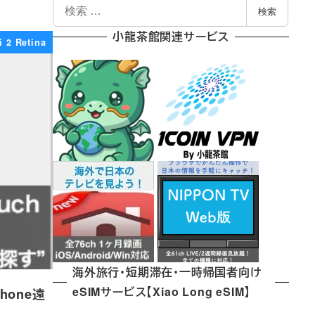
検
検索
索
小龍茶館関連サービス
i 2 Retina
海外旅行・短期滞在・一時帰国者向け
eSIMサービス【Xiao Long eSIM】
hone遠