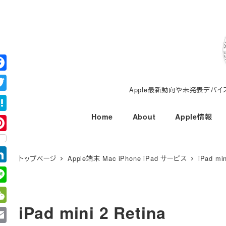
メ
イ
ン
コ
ン
テ
Apple最新動向や未発表デバ
ン
ツ
Home
About
Apple情報
へ
移
動
トップページ
Apple端末 Mac iPhone iPad サービス
iPad min
iPad mini 2 Retina