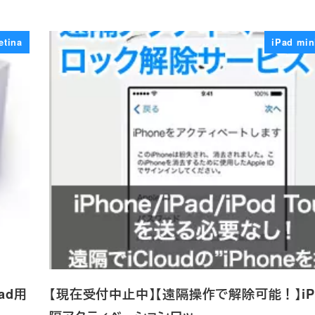
etina
iPad min
ad用
【現在受付中止中】【遠隔操作で解除可能！】iP