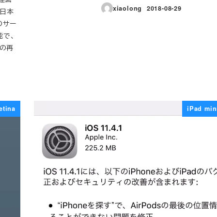
xiaolong
2018-08-29
、日本
投稿日
のサー
能で、
）の再
etina
iPad min