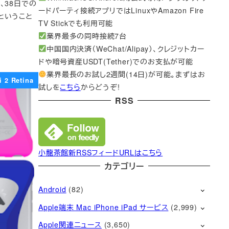
ら、38日での
ードパーティ接続アプリではLinuxやAmazon Fire
、ということ
TV Stickでも利用可能
業界最多の同時接続7台
中国国内決済（WeChat/Alipay）、クレジットカー
ドや暗号資産USDT(Tether)でのお支払が可能
業界最長のお試し2週間(14日)が可能。まずはお
i 2 Retina
試しを
こちら
からどうぞ!
RSS
小龍茶館新RSSフィードURLはこちら
カテゴリー
Android
(82)
Apple端末 Mac iPhone iPad サービス
(2,999)
Apple関連ニュース
(3,650)