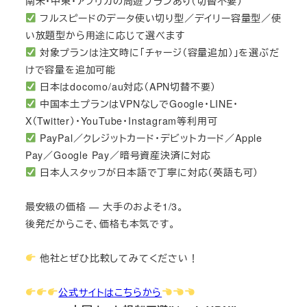
南米・中東・アフリカの周遊プランあり（切替不要）
フルスピードのデータ使い切り型／デイリー容量型／使
い放題型から用途に応じて選べます
対象プランは注文時に「チャージ（容量追加）」を選ぶだ
けで容量を追加可能
日本はdocomo/au対応（APN切替不要）
中国本土プランはVPNなしでGoogle・LINE・
X（Twitter）・YouTube・Instagram等利用可
PayPal／クレジットカード・デビットカード／Apple
Pay／Google Pay／暗号資産決済に対応
日本人スタッフが日本語で丁寧に対応（英語も可）
最安級の価格 — 大手のおよそ1/3。
後発だからこそ、価格も本気です。
他社とぜひ比較してみてください！
公式サイトはこちらから