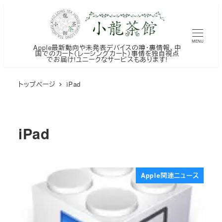
メ
イ
ン
MENU
Apple最新動向や未発表デバイスの噂・裏情報、中
コ
国でのカート（レーシングカート）事情を独自視点
でお届け!ユニークなサービスもあります!
ン
テ
トップページ
iPad
ン
ツ
へ
iPad
移
動
Apple関連ニュース