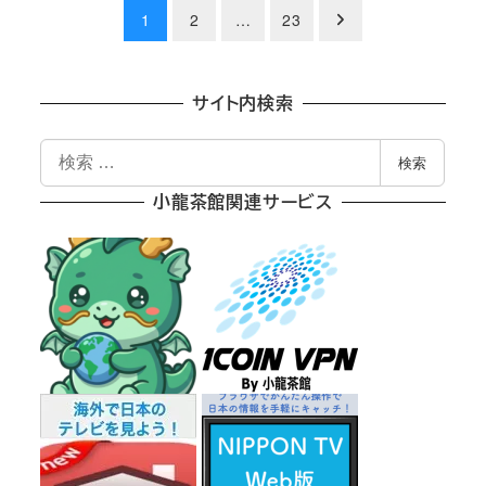
投
1
2
…
23
稿
の
サイト内検索
ペ
検
検索
索
ー
小龍茶館関連サービス
ジ
送
り