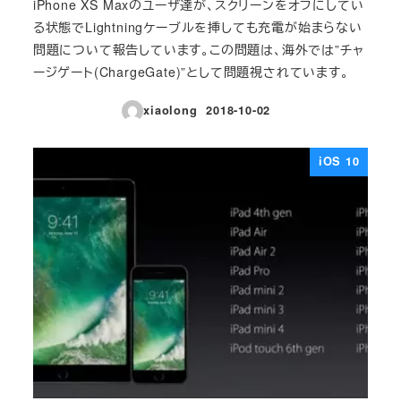
iPhone XS Maxのユーザ達が、スクリーンをオフにしてい
る状態でLightningケーブルを挿しても充電が始まらない
問題について報告しています。この問題は、海外では”チャ
ージゲート(ChargeGate)”として問題視されています。
xiaolong
2018-10-02
投稿日
iOS 10