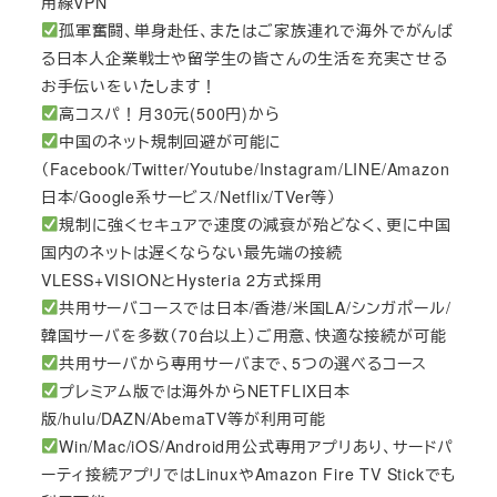
用線VPN
孤軍奮闘、単身赴任、またはご家族連れで海外でがんば
る日本人企業戦士や留学生の皆さんの生活を充実させる
お手伝いをいたします！
高コスパ！月30元(500円)から
中国のネット規制回避が可能に
（Facebook/Twitter/Youtube/Instagram/LINE/Amazon
日本/Google系サービス/Netflix/TVer等）
規制に強くセキュアで速度の減衰が殆どなく、更に中国
国内のネットは遅くならない最先端の接続
VLESS+VISIONとHysteria 2方式採用
共用サーバコースでは日本/香港/米国LA/シンガポール/
韓国サーバを多数（70台以上）ご用意、快適な接続が可能
共用サーバから専用サーバまで、5つの選べるコース
プレミアム版では海外からNETFLIX日本
版/hulu/DAZN/AbemaTV等が利用可能
Win/Mac/iOS/Android用公式専用アプリあり、サードパ
ーティ接続アプリではLinuxやAmazon Fire TV Stickでも