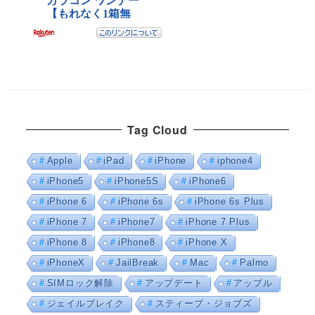
Tag Cloud
Apple
iPad
iPhone
iphone4
iPhone5
iPhone5S
iPhone6
iPhone 6
iPhone 6s
iPhone 6s Plus
iPhone 7
iPhone7
iPhone 7 Plus
iPhone 8
iPhone8
iPhone X
iPhoneX
JailBreak
Mac
Palmo
SIMロック解除
アップデート
アップル
ジェイルブレイク
スティーブ・ジョブズ