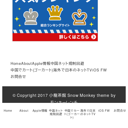
Home
About
Apple情報
中国ネット規制回避
中国でカート(ゴーカート)
海外で日本のネットTV
iOS FW
お問合せ
© Copyright 2017
小龍茶館
Snow Monkey theme by
モンキーレンチ
Home
About
Apple情報
中国ネット
中国でカー
海外で日本
iOS FW
お問合せ
by
規制回避
ト(ゴーカー
のネットTV
ト)
モンキーレンチ