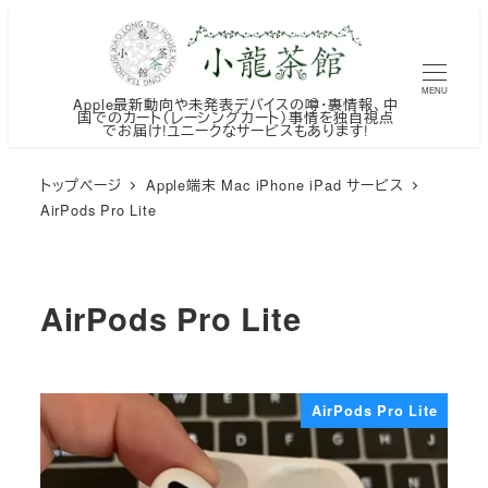
メ
イ
ン
MENU
Apple最新動向や未発表デバイスの噂・裏情報、中
コ
国でのカート（レーシングカート）事情を独自視点
でお届け!ユニークなサービスもあります!
ン
テ
トップページ
Apple端末 Mac iPhone iPad サービス
ン
AirPods Pro Lite
ツ
へ
移
AirPods Pro Lite
動
AirPods Pro Lite