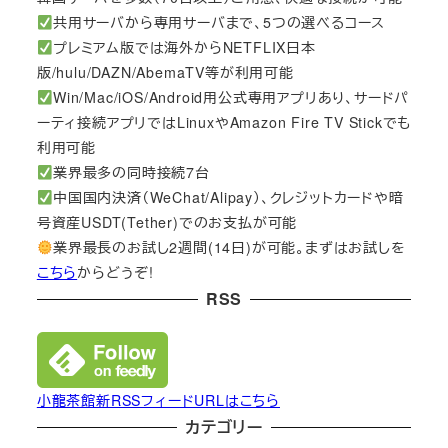
共用サーバから専用サーバまで、5つの選べるコース
プレミアム版では海外からNETFLIX日本
版/hulu/DAZN/AbemaTV等が利用可能
Win/Mac/iOS/Android用公式専用アプリあり、サードパ
ーティ接続アプリではLinuxやAmazon Fire TV Stickでも
利用可能
業界最多の同時接続7台
中国国内決済（WeChat/Alipay）、クレジットカードや暗
号資産USDT(Tether)でのお支払が可能
業界最長のお試し2週間(14日)が可能。まずはお試しを
こちら
からどうぞ!
RSS
小龍茶館新RSSフィードURLはこちら
カテゴリー