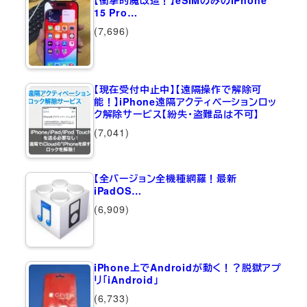
【衝撃的魔改造！】eSIMのみのiPhone
15 Pro…
(7,696)
【現在受付中止中】【遠隔操作で解除可
能！】iPhone遠隔アクティベーションロッ
ク解除サービス【紛失・盗難品は不可】
(7,041)
【全バージョン全機種網羅！最新
iPadOS…
(6,909)
iPhone上でAndroidが動く！？脱獄アプ
リ「iAndroid」
(6,733)