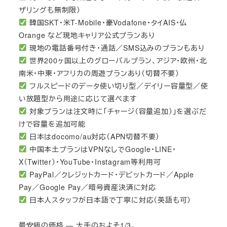
ザリングも無制限）
韓国SKT・米T-Mobile・豪Vodafone・タイAIS・仏
Orange など現地キャリア公式プランあり
現地の電話番号付き・通話／SMS込みのプランもあり
世界200ヶ国以上のグローバルプラン、アジア・欧州・北
南米・中東・アフリカの周遊プランあり（切替不要）
フルスピードのデータ使い切り型／デイリー容量型／使
い放題型から用途に応じて選べます
対象プランは注文時に「チャージ（容量追加）」を選ぶだ
けで容量を追加可能
日本はdocomo/au対応（APN切替不要）
中国本土プランはVPNなしでGoogle・LINE・
X（Twitter）・YouTube・Instagram等利用可
PayPal／クレジットカード・デビットカード／Apple
Pay／Google Pay／暗号資産決済に対応
日本人スタッフが日本語で丁寧に対応（英語も可）
最安級の価格 — 大手のおよそ1/3。