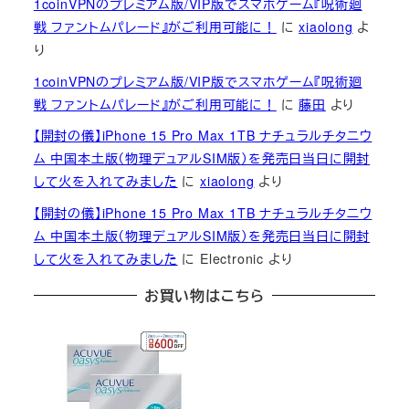
1coinVPNのプレミアム版/VIP版でスマホゲーム『呪術廻
戦 ファントムパレード』がご利用可能に！
に
xiaolong
よ
り
1coinVPNのプレミアム版/VIP版でスマホゲーム『呪術廻
戦 ファントムパレード』がご利用可能に！
に
藤田
より
【開封の儀】iPhone 15 Pro Max 1TB ナチュラルチタニウ
ム 中国本土版（物理デュアルSIM版）を発売日当日に開封
して火を入れてみました
に
xiaolong
より
【開封の儀】iPhone 15 Pro Max 1TB ナチュラルチタニウ
ム 中国本土版（物理デュアルSIM版）を発売日当日に開封
して火を入れてみました
に
Electronic
より
お買い物はこちら