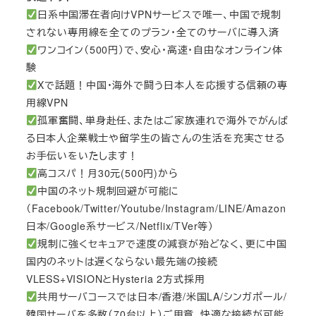
日系中国滞在者向けVPNサービスで唯一、中国で規制
されない専用線を全てのプラン・全てのサーバに導入済
ワンコイン（500円）で、安心・高速・自由なオンライン体
験
Xで話題！中国・海外で闘う日本人を応援する信頼の専
用線VPN
孤軍奮闘、単身赴任、またはご家族連れで海外でがんば
る日本人企業戦士や留学生の皆さんの生活を充実させる
お手伝いをいたします！
高コスパ！月30元(500円)から
中国のネット規制回避が可能に
（Facebook/Twitter/Youtube/Instagram/LINE/Amazon
日本/Google系サービス/Netflix/TVer等）
規制に強くセキュアで速度の減衰が殆どなく、更に中国
国内のネットは遅くならない最先端の接続
VLESS+VISIONとHysteria 2方式採用
共用サーバコースでは日本/香港/米国LA/シンガポール/
韓国サーバを多数（70台以上）ご用意、快適な接続が可能