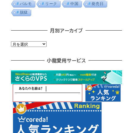
パルモ
リーク
中国
発売日
脱獄
月別アーカイブ
月
別
ア
小龍愛用サービス
ー
カ
イ
ブ