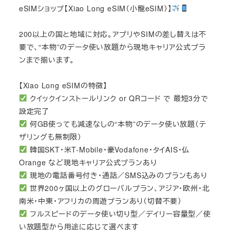
eSIMショップ【Xiao Long eSIM（小龍eSIM）】
200以上の国と地域に対応。アプリやSIMの差し替えは不
要で、“本物”のデータ使い放題から現地キャリア公式プラ
ンまで揃います。
【Xiao Long eSIMの特徴】
クイックインストールリンク or QRコード で 最短3分で
設定完了
何GB使っても減速なしの“本物”のデータ使い放題（テ
ザリングも無制限）
韓国SKT・米T-Mobile・豪Vodafone・タイAIS・仏
Orange など現地キャリア公式プランあり
現地の電話番号付き・通話／SMS込みのプランもあり
世界200ヶ国以上のグローバルプラン、アジア・欧州・北
南米・中東・アフリカの周遊プランあり（切替不要）
フルスピードのデータ使い切り型／デイリー容量型／使
い放題型から用途に応じて選べます