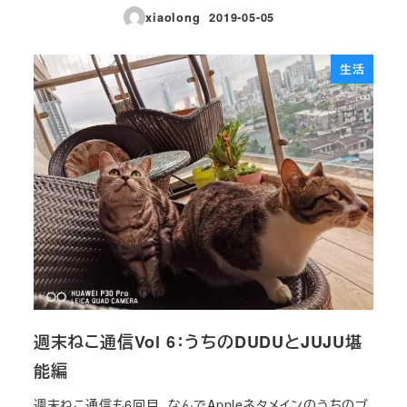
xiaolong
2019-05-05
投稿日
生活
週末ねこ通信Vol 6：うちのDUDUとJUJU堪
能編
週末ねこ通信も6回目。なんでAppleネタメインのうちのブ