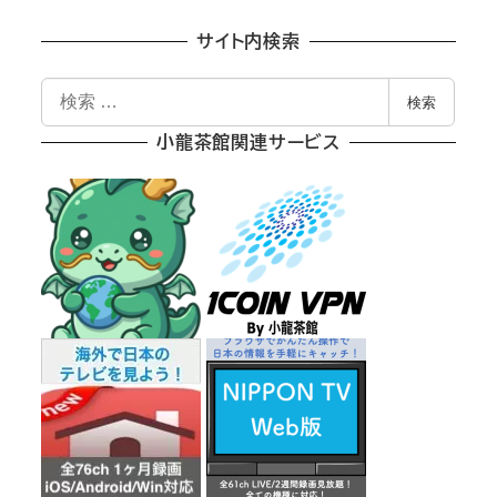
稿
の
サイト内検索
ペ
検
検索
索
ー
小龍茶館関連サービス
ジ
送
り