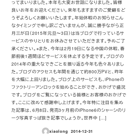
ってまいりました。本年も大変お世話になりました。皆様
良いお年をお迎えください。来年もますますのご愛顧をど
うぞよろしくお願いいたします。年始休暇のお知らせこん
なタイミングで申し訳ございませんが、誠に勝手ながら正
月三が日（2015年元旦〜3日）は当ブログで行っているサ
ービスのやりとりをお休みさせていただきます。予めご了
承ください。※また、今年は2月19日になる中国の休暇、春
節前後1週間ほどサービスを休止する予定です。ブログの
2014年の重大なできごとを振り返る今年も色々ありまし
た。ブログのアクセスも年間を通じて約800万PVと、昨年
を大幅に上回りました。ブログ上のサービスも、iPhoneの
ファクトリーアンロックを始めることができ、おかげで盛況
です。ブログをご覧になっている皆様とお客様のおかげで
す。ここに改めて感謝申し上げます。今年特に注目を集め
た記事は、6月8日、発売3ヶ月前のiPhone6のシャーシのリ
ーク写真すっぱ抜き記事でしょうか。世界中 […]
xiaolong
2014-12-31
投稿日