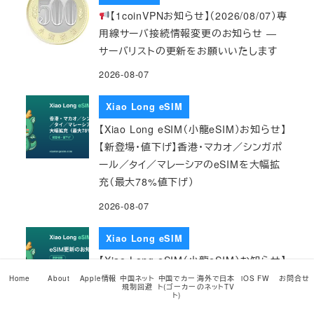
【1coinVPNお知らせ】（2026/08/07）専
用線サーバ接続情報変更のお知らせ ―
サーバリストの更新をお願いいたします
2026-08-07
Xiao Long eSIM
【Xiao Long eSIM（小龍eSIM）お知らせ】
【新登場・値下げ】香港・マカオ／シンガポ
ール／タイ／マレーシアのeSIMを大幅拡
充（最大78%値下げ）
2026-08-07
Xiao Long eSIM
【Xiao Long eSIM（小龍eSIM）お知らせ】
2026/08/07 eSIM更新のお知らせ
Home
About
Apple情報
中国ネット
中国でカー
海外で日本
iOS FW
お問合せ
規制回避
ト(ゴーカー
のネットTV
ト)
2026-08-07