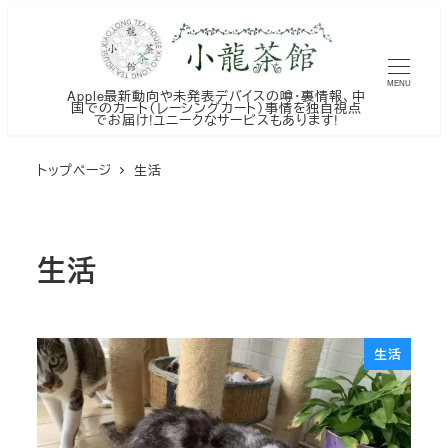
メ
イ
ン
MENU
Apple最新動向や未発表デバイスの噂・裏情報、中
コ
国でのカート（レーシングカート）事情を独自視点
でお届け!ユニークなサービスもあります!
ン
テ
トップページ
生活
ン
ツ
へ
生活
移
動
生活