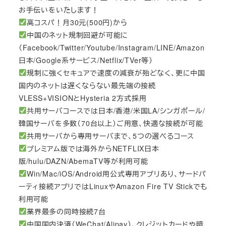
お手伝いをいたします！
高コスパ！月30元(500円)から
中国のネット規制回避が可能に
（Facebook/Twitter/Youtube/Instagram/LINE/Amazon
日本/Google系サービス/Netflix/TVer等）
規制に強くセキュアで速度の減衰が殆どなく、更に中国
国内のネットは遅くならない最先端の接続
VLESS+VISIONとHysteria 2方式採用
共用サーバコースでは日本/香港/米国LA/シンガポール/
韓国サーバを多数（70台以上）ご用意、快適な接続が可能
共用サーバから専用サーバまで、5つの選べるコース
プレミアム版では海外からNETFLIX日本
版/hulu/DAZN/AbemaTV等が利用可能
Win/Mac/iOS/Android用公式専用アプリあり、サードパ
ーティ接続アプリではLinuxやAmazon Fire TV Stickでも
利用可能
業界最多の同時接続7台
中国国内決済（WeChat/Alipay）、クレジットカードや暗