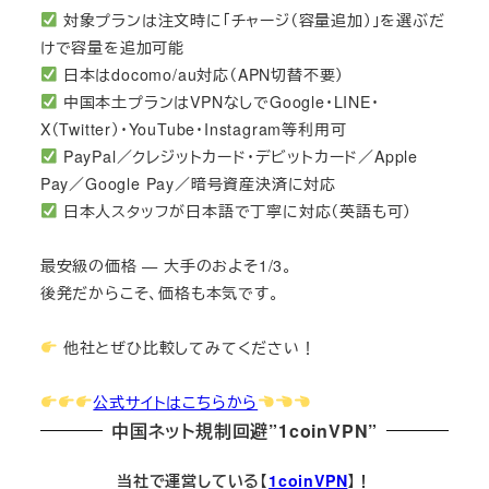
対象プランは注文時に「チャージ（容量追加）」を選ぶだ
けで容量を追加可能
日本はdocomo/au対応（APN切替不要）
中国本土プランはVPNなしでGoogle・LINE・
X（Twitter）・YouTube・Instagram等利用可
PayPal／クレジットカード・デビットカード／Apple
Pay／Google Pay／暗号資産決済に対応
日本人スタッフが日本語で丁寧に対応（英語も可）
最安級の価格 — 大手のおよそ1/3。
後発だからこそ、価格も本気です。
他社とぜひ比較してみてください！
公式サイトはこちらから
中国ネット規制回避”1coinVPN”
当社で運営している【
1coinVPN
】！