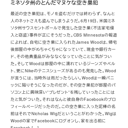
ミネソタ州のとんだマヌケな空き巣犯
最近の空き巣犯は、モノを盗むだけでは終わらず、なんと
人のネットさえも盗んでしまうようだ。6月19日、米国ミネ
ソタ州サウスセントポールで発生した空き巣（不法家宅侵
入と窃盗）事件が正にそうだった。CBS Minnesotaの報道
によれば、自宅に空き巣に入られたJames Woodは、帰宅
後部屋の中がめちゃくちゃになっていて、現金や銀行カー
ド、その他貴重品がみななくなっていたことに気がつい
た。そしてWoodは部屋の中に濡れているジーンズやベル
ト、更にNikeのテニスシューズがあるのも発見した。Wood
が言うには、当時外は雨だったらしい。Woodは一瞬パニ
ックに陥りそうになったのだが、その空き巣犯が部屋のパ
ソコン上に興味深い”プレゼント”を残していったことには
たと気がついた。それはなんと彼自身のFacebookのプロ
フィールページだったのだ。この空き巣に入った泥棒の名
前はそれでNicholas Wigだということがわかった。Wigは
Woodの家でFacebookにログオンし、家を出る前に
Facebook […]