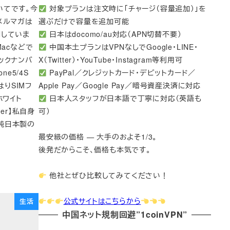
いてです。今
対象プランは注文時に「チャージ（容量追加）」を
メルマガは
選ぶだけで容量を追加可能
開していま
日本はdocomo/au対応（APN切替不要）
acなどで
中国本土プランはVPNなしでGoogle・LINE・
ックナンバ
X（Twitter）・YouTube・Instagram等利用可
e5/4S
PayPal／クレジットカード・デビットカード／
はりSIMフ
Apple Pay／Google Pay／暗号資産決済に対応
ホワイト
日本人スタッフが日本語で丁寧に対応（英語も
over】私自身
可）
？純日本製の
最安級の価格 — 大手のおよそ1/3。
後発だからこそ、価格も本気です。
他社とぜひ比較してみてください！
公式サイトはこちらから
生活
中国ネット規制回避”1coinVPN”