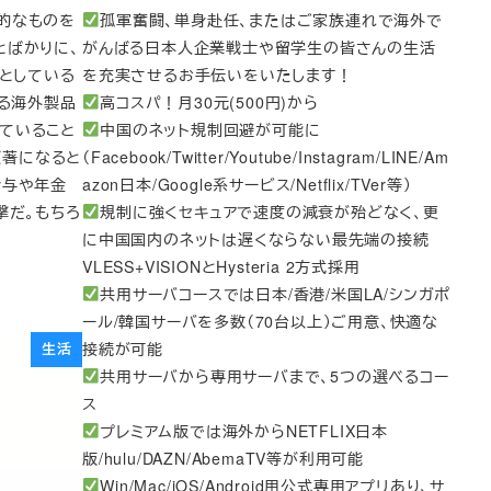
的なものを
孤軍奮闘、単身赴任、またはご家族連れで海外で
とばかりに、
がんばる日本人企業戦士や留学生の皆さんの生活
うとしている
を充実させるお手伝いをいたします！
たる海外製品
高コスパ！月30元(500円)から
ていること
中国のネット規制回避が可能に
顕著になると
（Facebook/Twitter/Youtube/Instagram/LINE/Am
給与や年金
azon日本/Google系サービス/Netflix/TVer等）
撃だ。もちろ
規制に強くセキュアで速度の減衰が殆どなく、更
に中国国内のネットは遅くならない最先端の接続
VLESS+VISIONとHysteria 2方式採用
共用サーバコースでは日本/香港/米国LA/シンガポ
ール/韓国サーバを多数（70台以上）ご用意、快適な
接続が可能
生活
共用サーバから専用サーバまで、5つの選べるコー
ス
プレミアム版では海外からNETFLIX日本
版/hulu/DAZN/AbemaTV等が利用可能
Win/Mac/iOS/Android用公式専用アプリあり、サ