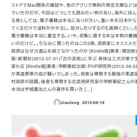
ストアでMac関係の雑誌や、他のアプリで無料の青空文庫など
でいたのだが、今回はどうしても読みたい物があり。海外に住
る身としては、電子書籍は本当にありがたい。重い本を日本から
てくるだけで送料がかかるし、処分したりするのも面倒くさい。
電子書籍は本当に重宝する。いや、収集に値する本は本物の書
いのだけど。。ちなみに買ったのはこの2冊、武術家にオススメだ
政彦はなぜ力道山を殺さなかったのか [Kindle版]著者：増田俊
版：新潮社(2012-07-01)「古の武術」に学ぶ 身体は工夫次第で
変わる [Kindle版]著者：甲野善紀出版：ＰＨＰ研究所(2012-06-2
か柔道黒帯の血が騒いでしまった。前者は尊敬する最強の柔道
村政彦の話題。後者も尊敬する古武術研究家の甲野善紀さんの
本当は宇城憲治さんの著作を買いた […]
xiaolong
2013-06-19
投稿日