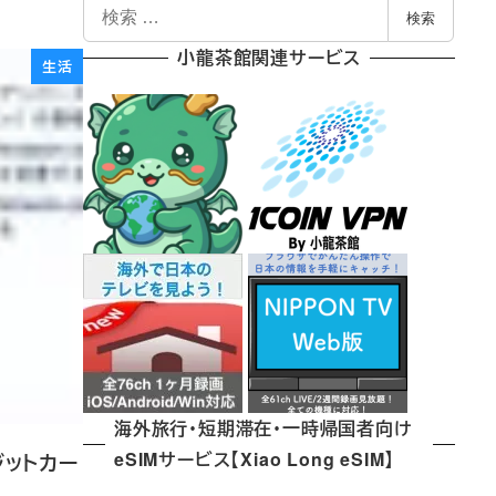
検
検索
索
小龍茶館関連サービス
生活
海外旅行・短期滞在・一時帰国者向け
eSIMサービス【Xiao Long eSIM】
ジットカー