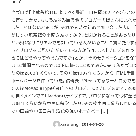
は？
当ブログ「小龍茶館」は、ようやく最近一日月間50万PVくらい
に育ってきた。もちろん並み居る他のブロガーの皆さんに比べ
したことはないと思うが、それでも時々初めて知り合った人に、
かして小龍茶館の小龍さんですか？」と聞かれることがあったり
ど、それなりにリアルでも知っている人がいることに驚いたりす
してブログをご覧いただいている方からは、よく「ブログを作っ
るにはどうやってやるんですか」とか、「そのモチベーションを保
は」と質問されるので、以下に軽くまとめてみた。実は私がブロ
たのは2003年くらいで、その前は1997年くらいからHTML手
ホームページを作っていた。結構長い間やってるなーと自分でも
その後MovableType（MT）でのブログ、FC2ブログを経て、20
独自ドメインでのLivedoor（ライブドア）ブログになって今に至
は95年くらいから中国に留学したり、その後中国に暮らしてい
で中国語や中国日常生活色の強いホームペー […]
xiaolong
2014-01-20
投稿日