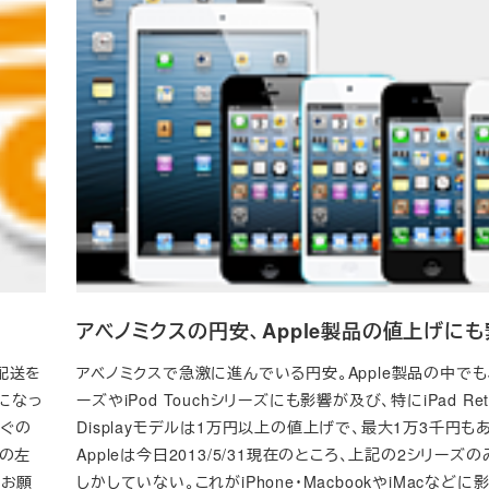
アベノミクスの円安、Apple製品の値上げに
配送を
アベノミクスで急激に進んでいる円安。Apple製品の中でも、
になっ
ーズやiPod Touchシリーズにも影響が及び、特にiPad Ret
まぐの
Displayモデルは1万円以上の値上げで、最大1万3千円も
ムの左
Appleは今日2013/5/31現在のところ、上記の2シリーズ
くお願
しかしていない。これがiPhone・MacbookやiMacなど