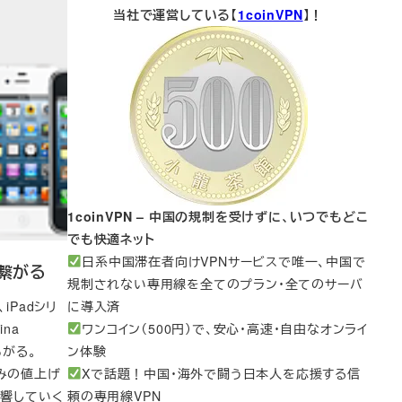
当社で運営している【
1coinVPN
】！
1coinVPN – 中国の規制を受けずに、いつでもどこ
でも快適ネット
日系中国滞在者向けVPNサービスで唯一、中国で
も繋がる
規制されない専用線を全てのプラン・全てのサーバ
iPadシリ
に導入済
ina
ワンコイン（500円）で、安心・高速・自由なオンライ
あがる。
ン体験
のみの値上げ
Xで話題！中国・海外で闘う日本人を応援する信
に影響していく
頼の専用線VPN