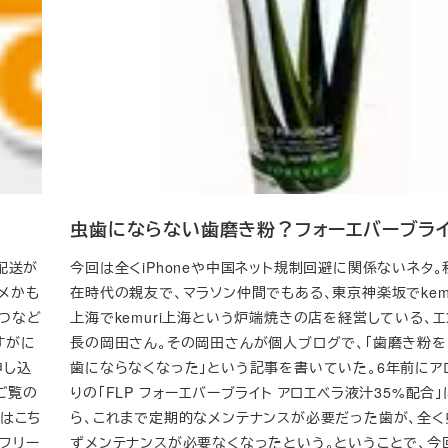
虫歯にならない歯磨き粉？フォーエバーブラ
配送が
今回は全くiPhoneや中国ネット規制回避に関係ないネタ
メかも
在時代の親友で、マラソン仲間でもある、東京神楽坂でkemu
つなど
上海でkemuri上海という炉端焼きの店を経営している、エ
すがに
長の岡田さん。その岡田さんが個人ブログで、「歯磨き粉
申し込
歯にならなくなった」という記事を書いていた。6年前にア
ご覧の
りの「FLP フォーエバーブライト アロエベラ液汁35%配合
ーはこち
ら、これまで定期的なメンテナンスが必要だった歯が、全
Mフリー
ずメンテナンスが必要なくなったという。ということで、今