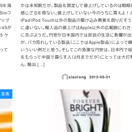
4Sを海
かは未知数だが、製品を限定して値上げしているのは戦略
Simフ
感じざるを得ない。値上げしていない今のうちに買えよ！
アップ
iPad/iPod Touch以外の製品の駆け込み需要を創りだそ
4/4Sが
に違いない。輸入品の値上げはApple以外の広範囲にわ
5 ケ
に及ぶようだ。円安が日本国内では庶民の生活に影響が出
が、バカ売れしている製品（ここではApple製品）によって
使って
いういい例だと思う。そしてこの急激な円安は、日本円で
をもらって中国で暮らす人（2月までだが）にとっては大打
ん、輸出 […]
xiaolong
2013-05-31
投稿日
生活