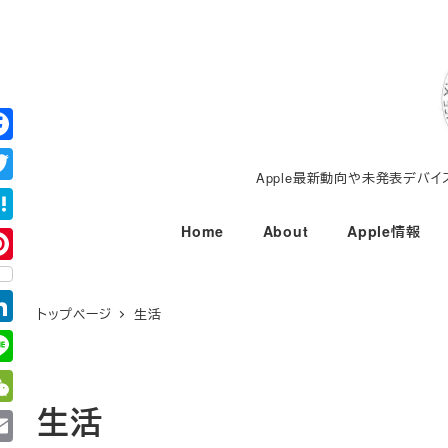
メ
イ
ン
コ
ン
テ
Apple最新動向や未発表デバ
ン
ツ
Home
About
Apple情報
へ
移
動
トップページ
生活
生活