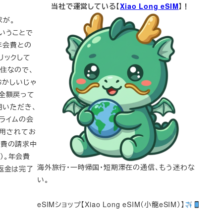
当社で運営している【
Xiao Long eSIM
】！
求が。
？ということで
年会費との
リックして
住なので、
おかしいじゃ
全額戻って
利用いただき、
プライムの会
利用されてお
会費の請求中
）。年会費
海外旅行・一時帰国・短期滞在の通信、もう迷わな
返金は完了
い。
eSIMショップ【Xiao Long eSIM（小龍eSIM）】