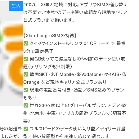
200以上の国と地域に対応。アプリやSIMの差し替え
生活
は不要で、“本物”のデータ使い放題から現地キャリア
公式プランまで揃います。
【Xiao Long eSIMの特徴】
クイックインストールリンク or QRコード で 最短
3分で設定完了
何GB使っても減速なしの“本物”のデータ使い放
題（テザリングも無制限）
韓国SKT・米T-Mobile・豪Vodafone・タイAIS・仏
Orange など現地キャリア公式プランあり
現地の電話番号付き・通話／SMS込みのプラン
もあり
世界200ヶ国以上のグローバルプラン、アジア・欧
州・北南米・中東・アフリカの周遊プランあり（切替不
要）
9号の配送を
フルスピードのデータ使い切り型／デイリー容量
きましたが、
型／使い放題型から用途に応じて選べます