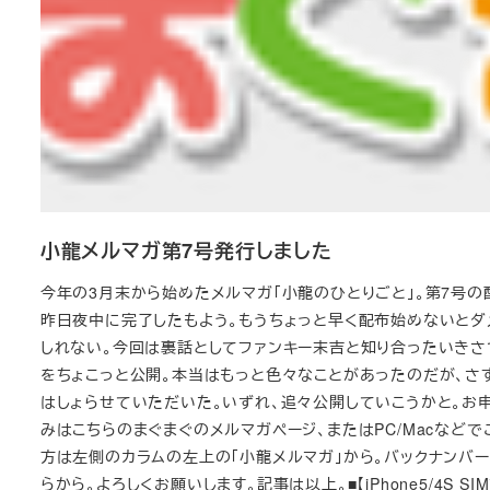
小龍メルマガ第7号発行しました
今年の3月末から始めたメルマガ「小龍のひとりごと」。第7号の
昨日夜中に完了したもよう。もうちょっと早く配布始めないとダ
しれない。今回は裏話としてファンキー末吉と知り合ったいきさ
をちょこっと公開。本当はもっと色々なことがあったのだが、さ
はしょらせていただいた。いずれ、追々公開していこうかと。お
みはこちらのまぐまぐのメルマガページ、またはPC/Macなどで
方は左側のカラムの左上の「小龍メルマガ」から。バックナンバ
らから。よろしくお願いします。記事は以上。■【iPhone5/4S SI