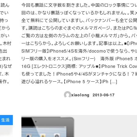
は読ん
今回も裏話に文字数を割きました。中国のロック事情につ
んでい
回のは、かなり裏話っぽくなっているかもしれません。。笑
持っ
全て無料にて公開していますし、バックナンバーも全て公
だから
す。講読はこちらのまぐまぐのメルマガページ、またはPC/M
籍がい
ご覧の方は左側のカラムの左上の「小龍メルマガ」から。バ
。木村
ーはこちらから。よろしくお願いします。記事は以上。■【iPhon
也出
SIMフリー版】iPhone5/4Sを海外/docomoで使うなら、や
生まれ
リー版の購入をオススメ。(Simフリー) 海外版 iPhone5 
8)なぜ
16G [エレクトロニクス]商標: アップル■【iPhone Trick C
家、木
も使ってました！iPhone5や4/4Sがヌンチャクになる！
著作。
遊び心溢れるケース。【iPhone 5 ケース】iPh […]
xiaolong
2013-06-17
投稿日
生活