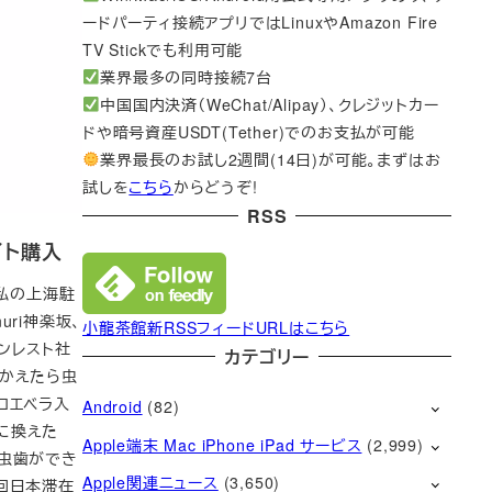
ードパーティ接続アプリではLinuxやAmazon Fire
TV Stickでも利用可能
業界最多の同時接続7台
中国国内決済（WeChat/Alipay）、クレジットカー
ドや暗号資産USDT(Tether)でのお支払が可能
業界最長のお試し2週間(14日)が可能。まずはお
試しを
こちら
からどうぞ!
RSS
イト購入
。私の上海駐
ri神楽坂、
小龍茶館新RSSフィードURLはこちら
ンレスト社
カテゴリー
をかえたら虫
ロエベラ入
Android
(82)
」に換えた
Apple端末 Mac iPhone iPad サービス
(2,999)
く虫歯ができ
Apple関連ニュース
(3,650)
回日本滞在