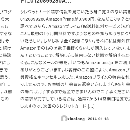
ドに0120899280A…
のブログ
クレジットカード請求情報を見ていたら身に覚えのない請
たら大
0120899280AmazonPrimeが3,900円。なんだこりゃ
「もし
調べてみたら、Amazonプライム（配送料無料サービス）の
するな
こと。最初の1ヶ月間無料ですようなものを知らぬうちにク
る。そ
いたらしい。しかし私は全く記憶にない。それに私は海外在
て続け
Amazonそのものは電子書籍くらいしか購入していない。
つ秘訣
ん！ということで、解約した。使用しない状態で解約すると
グにし
くる。こんなメールが来た。「いつもAmazon.co.jp をご
書きで
ありがとうございます。お客様のご希望により、Amazon
思う。
員資格をキャンセルしました。Amazonプライムの特典を
08年に
りませんので、お客様の年会費を返金いたします（現在年
る。以前
の場合は完了するまで返金できませんのでご了承ください
るもの
の請求が完了している場合は、通常7から14営業日程度で
しますので、次回のクレジットカード […]
xiaolong
2014-01-18
投稿日