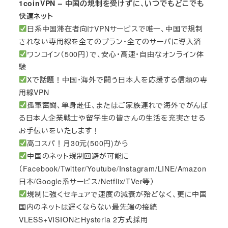
1coinVPN – 中国の規制を受けずに、いつでもどこでも
快適ネット
日系中国滞在者向けVPNサービスで唯一、中国で規制
されない専用線を全てのプラン・全てのサーバに導入済
ワンコイン（500円）で、安心・高速・自由なオンライン体
験
Xで話題！中国・海外で闘う日本人を応援する信頼の専
用線VPN
孤軍奮闘、単身赴任、またはご家族連れで海外でがんば
る日本人企業戦士や留学生の皆さんの生活を充実させる
お手伝いをいたします！
高コスパ！月30元(500円)から
中国のネット規制回避が可能に
（Facebook/Twitter/Youtube/Instagram/LINE/Amazon
日本/Google系サービス/Netflix/TVer等）
規制に強くセキュアで速度の減衰が殆どなく、更に中国
国内のネットは遅くならない最先端の接続
VLESS+VISIONとHysteria 2方式採用