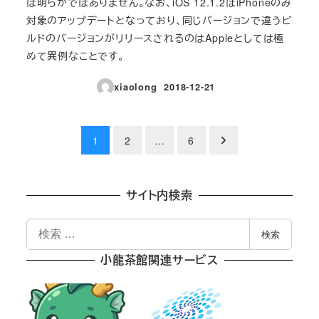
は明らかではありません。なお、iOS 12.1.2はiPhoneのみ
対象のアップデートとなっており、同じバージョンで違うビ
ルドのバージョンがリリースされるのはAppleとしては極
めて異例なことです。
xiaolong
2018-12-21
投稿日
投
1
2
…
6
稿
の
サイト内検索
ペ
検
検索
索
ー
小龍茶館関連サービス
ジ
送