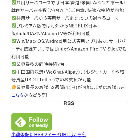
共用サーバコースでは日本/香港/米国LA/シンガポール/
韓国サーバを多数（70台以上）ご用意、快適な接続が可能
共用サーバから専用サーバまで、5つの選べるコース
プレミアム版では海外からNETFLIX日本
版/hulu/DAZN/AbemaTV等が利用可能
Win/Mac/iOS/Android用公式専用アプリあり、サードパ
ーティ接続アプリではLinuxやAmazon Fire TV Stickでも
利用可能
業界最多の同時接続7台
中国国内決済（WeChat/Alipay）、クレジットカードや暗
号資産USDT(Tether)でのお支払が可能
業界最長のお試し2週間(14日)が可能。まずはお試しを
こちら
からどうぞ!
RSS
小龍茶館新RSSフィードURLはこちら