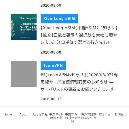
2026-08-09
Xiao Long eSIM
【Xiao Long eSIM（小龍eSIM）お知らせ】
【拡充】日数と容量の選択肢を大幅に増や
しました（1日単位で選べる行き先も）
2026-08-08
1coinVPN
【1coinVPNお知らせ】（2026/08/07）専
用線サーバ接続情報変更のお知らせ ―
サーバリストの更新をお願いいたします
2026-08-07
Xiao Long eSIM
Home
About
Apple情報
中国ネット
中国でカー
海外で日本
iOS FW
お問合せ
規制回避
ト(ゴーカー
のネットTV
【Xiao Long eSIM（小龍eSIM）お知らせ】
ト)
【新登場・値下げ】香港・マカオ／シンガポ