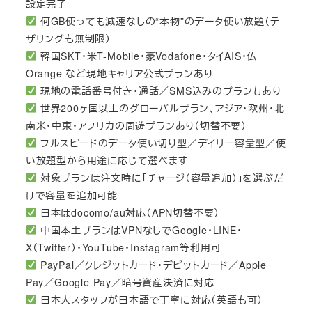
設定完了
何GB使っても減速なしの“本物”のデータ使い放題（テ
ザリングも無制限）
韓国SKT・米T-Mobile・豪Vodafone・タイAIS・仏
Orange など現地キャリア公式プランあり
現地の電話番号付き・通話／SMS込みのプランもあり
世界200ヶ国以上のグローバルプラン、アジア・欧州・北
南米・中東・アフリカの周遊プランあり（切替不要）
フルスピードのデータ使い切り型／デイリー容量型／使
い放題型から用途に応じて選べます
対象プランは注文時に「チャージ（容量追加）」を選ぶだ
けで容量を追加可能
日本はdocomo/au対応（APN切替不要）
中国本土プランはVPNなしでGoogle・LINE・
X（Twitter）・YouTube・Instagram等利用可
PayPal／クレジットカード・デビットカード／Apple
Pay／Google Pay／暗号資産決済に対応
日本人スタッフが日本語で丁寧に対応（英語も可）