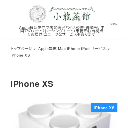
メ
イ
ン
MENU
Apple最新動向や未発表デバイスの噂・裏情報、中
コ
国でのカート（レーシングカート）事情を独自視点
でお届け!ユニークなサービスもあります!
ン
テ
トップページ
Apple端末 Mac iPhone iPad サービス
ン
iPhone XS
ツ
へ
移
iPhone XS
動
iPhone XS