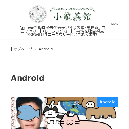
メ
イ
ン
MENU
Apple最新動向や未発表デバイスの噂・裏情報、中
コ
国でのカート（レーシングカート）事情を独自視点
でお届け!ユニークなサービスもあります!
ン
テ
トップページ
Android
ン
ツ
へ
Android
移
動
Android