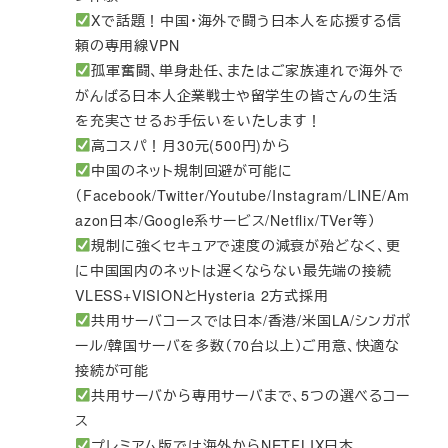
Xで話題！中国・海外で闘う日本人を応援する信
頼の専用線VPN
孤軍奮闘、単身赴任、またはご家族連れで海外で
がんばる日本人企業戦士や留学生の皆さんの生活
を充実させるお手伝いをいたします！
高コスパ！月30元(500円)から
中国のネット規制回避が可能に
（Facebook/Twitter/Youtube/Instagram/LINE/Am
azon日本/Google系サービス/Netflix/TVer等）
規制に強くセキュアで速度の減衰が殆どなく、更
に中国国内のネットは遅くならない最先端の接続
VLESS+VISIONとHysteria 2方式採用
共用サーバコースでは日本/香港/米国LA/シンガポ
ール/韓国サーバを多数（70台以上）ご用意、快適な
接続が可能
共用サーバから専用サーバまで、5つの選べるコー
ス
プレミアム版では海外からNETFLIX日本