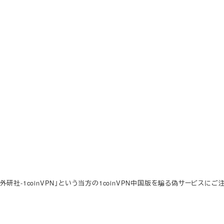
「外研社-1coinVPN」という当方の1coinVPN中国版を騙る偽サービスに