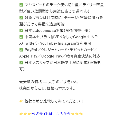
フルスピードのデータ使い切り型／デイリー容量
型／使い放題型から用途に応じて選べます
対象プランは注文時に「チャージ（容量追加）」を
選ぶだけで容量を追加可能
日本はdocomo/au対応（APN切替不要）
中国本土プランはVPNなしでGoogle・LINE・
X（Twitter）・YouTube・Instagram等利用可
PayPal／クレジットカード・デビットカード／
Apple Pay／Google Pay／暗号資産決済に対応
日本人スタッフが日本語で丁寧に対応（英語も
可）
最安級の価格 — 大手のおよそ1/3。
後発だからこそ、価格も本気です。
他社とぜひ比較してみてください！
公式サイトはこちらから