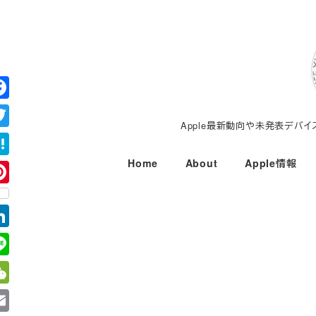
メ
イ
ン
コ
ン
テ
Apple最新動向や未発表デバ
ン
ツ
Home
About
Apple情報
へ
移
動