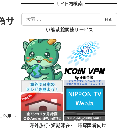
サイト内検索
検
る偽サ
検索
索
小龍茶館関連サービス
ま盗用し、
海外旅行・短期滞在・一時帰国者向け