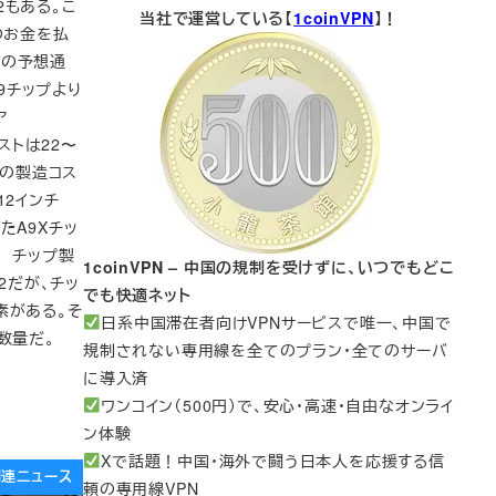
2もある。こ
当社で運営している【
1coinVPN
】！
のお金を払
方の予想通
A9チップより
ア
ストは22〜
その製造コス
12インチ
れたA9Xチッ
 チップ製
1coinVPN – 中国の規制を受けずに、いつでもどこ
2だが、チッ
でも快適ネット
素がある。そ
日系中国滞在者向けVPNサービスで唯一、中国で
数量だ。
規制されない専用線を全てのプラン・全てのサーバ
に導入済
ワンコイン（500円）で、安心・高速・自由なオンライ
ン体験
Xで話題！中国・海外で闘う日本人を応援する信
e関連ニュース
頼の専用線VPN