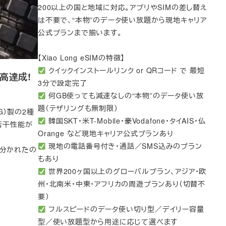
200以上の国と地域に対応。アプリやSIMの差し替え
は不要で、“本物”のデータ使い放題から現地キャリア
公式プランまで揃います。
【Xiao Long eSIMの特徴】
クイックインストールリンク or QRコード で 最短
高達成!
3分で設定完了
何GB使っても減速なしの“本物”のデータ使い放
題（テザリングも無制限）
G）製の2種
韓国SKT・米T-Mobile・豪Vodafone・タイAIS・仏
若干性能が
Orange など現地キャリア公式プランあり
現地の電話番号付き・通話／SMS込みのプラン
暗が分かれたの
もあり
世界200ヶ国以上のグローバルプラン、アジア・欧
州・北南米・中東・アフリカの周遊プランあり（切替不
要）
フルスピードのデータ使い切り型／デイリー容量
型／使い放題型から用途に応じて選べます