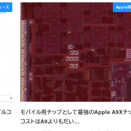
ュース
Appl
グルコ
モバイル用チップとして最強のApple A9Xチ
コストはA9よりもだい…