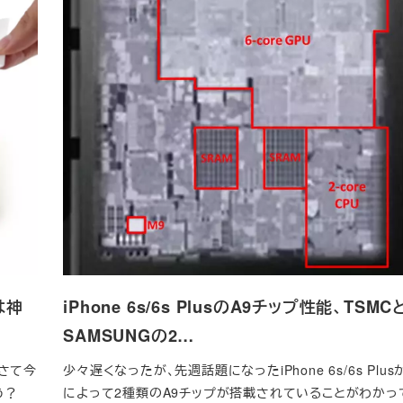
は神
iPhone 6s/6s PlusのA9チップ性能、TSMC
SAMSUNGの2…
。さて今
少々遅くなったが、先週話題になったiPhone 6s/6s Plu
う？
によって2種類のA9チップが搭載されていることがわかっ