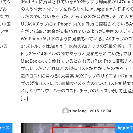
いてク
iPad Proに搭載されているA9Xチップは総面積が147mm
があ
のような大きなチップを作るためには、Appleはさぞ多く
理能力
ったのではないだろうか、と考えるのが普通だ。そして大
。中国
り、A9XチップにはiPhone 6s/6s Plusに搭載されている
コア性
もだいぶ高いお金が支払われているようだ。中国のメディ
WeiPhoneが以下のように見積もっている。 A9チップのコ
いる。
24米ドル、ではA9Xは？ 以前のA9チップの詳細分析で、
トは22〜24米ドルの間であろうと見積もられていた。では
MacBookよりも優れているとされる、iPad Proに搭載さ
プはいったいどれほどの製造コストがかかったのだろう？
造のコストに関わる3大要素 A9Xチップのサイズは147mm
プの製造コストには、面積サイズを含め3つのコスト変動要
れはシリコンウェハーのコスト、チップのサイズ、そして生産
[…]
xiaolong
2015-12-04
投稿日
ュース
Appl