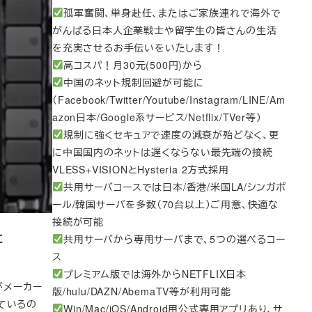
孤軍奮闘、単身赴任、またはご家族連れで海外で
がんばる日本人企業戦士や留学生の皆さんの生活
を充実させるお手伝いをいたします！
高コスパ！月30元(500円)から
中国のネット規制回避が可能に
（Facebook/Twitter/Youtube/Instagram/LINE/Am
azon日本/Google系サービス/Netflix/TVer等）
規制に強くセキュアで速度の減衰が殆どなく、更
に中国国内のネットは遅くならない最先端の接続
VLESS+VISIONとHysteria 2方式採用
共用サーバコースでは日本/香港/米国LA/シンガポ
ール/韓国サーバを多数（70台以上）ご用意、快適な
接続が可能
と
共用サーバから専用サーバまで、5つの選べるコー
ス
プレミアム版では海外からNETFLIX日本
sがメーカー
版/hulu/DAZN/AbemaTV等が利用可能
ているの
Win/Mac/iOS/Android用公式専用アプリあり、サ