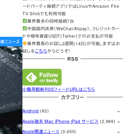
ードパーティ接続アプリではLinuxやAmazon Fire
TV Stickでも利用可能
業界最多の同時接続7台
中国国内決済（WeChat/Alipay）、クレジットカー
ドや暗号資産USDT(Tether)でのお支払が可能
e関連ニュース
業界最長のお試し2週間(14日)が可能。まずはお
試しを
こちら
からどうぞ!
RSS
小龍茶館新RSSフィードURLはこちら
カテゴリー
Android
(82)
Apple端末 Mac iPhone iPad サービス
(2,999)
Apple関連ニュース
(3,650)