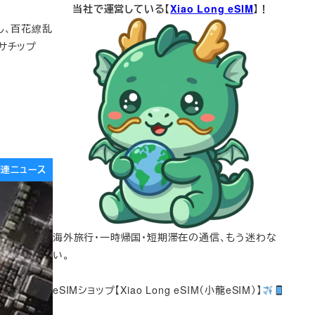
当社で運営している【
Xiao Long eSIM
】！
し、百花繚乱
サチップ
e関連ニュース
海外旅行・一時帰国・短期滞在の通信、もう迷わな
い。
eSIMショップ【Xiao Long eSIM（小龍eSIM）】