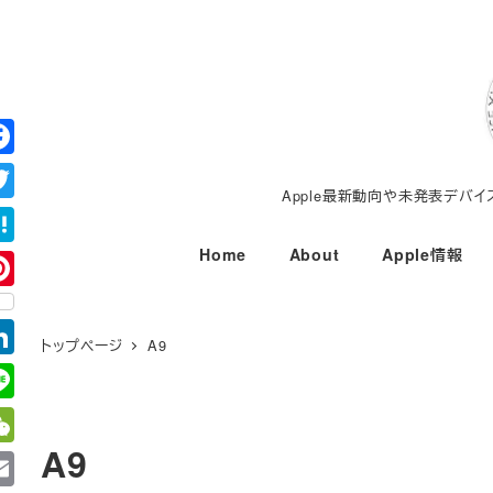
メ
イ
ン
コ
ン
テ
Apple最新動向や未発表デバ
ン
ツ
Home
About
Apple情報
へ
移
動
トップページ
A9
A9