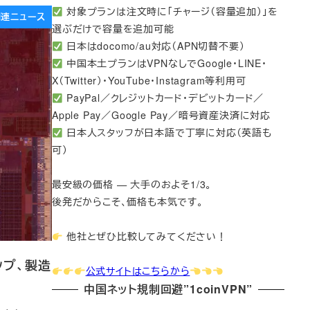
対象プランは注文時に「チャージ（容量追加）」を
e関連ニュース
選ぶだけで容量を追加可能
日本はdocomo/au対応（APN切替不要）
中国本土プランはVPNなしでGoogle・LINE・
X（Twitter）・YouTube・Instagram等利用可
PayPal／クレジットカード・デビットカード／
Apple Pay／Google Pay／暗号資産決済に対応
日本人スタッフが日本語で丁寧に対応（英語も
可）
最安級の価格 — 大手のおよそ1/3。
後発だからこそ、価格も本気です。
他社とぜひ比較してみてください！
ップ、製造
公式サイトはこちらから
中国ネット規制回避”1coinVPN”