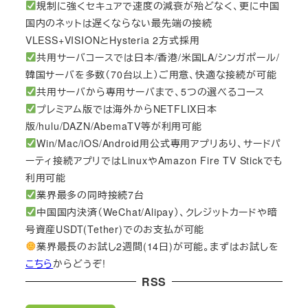
規制に強くセキュアで速度の減衰が殆どなく、更に中国
国内のネットは遅くならない最先端の接続
VLESS+VISIONとHysteria 2方式採用
共用サーバコースでは日本/香港/米国LA/シンガポール/
韓国サーバを多数（70台以上）ご用意、快適な接続が可能
共用サーバから専用サーバまで、5つの選べるコース
プレミアム版では海外からNETFLIX日本
版/hulu/DAZN/AbemaTV等が利用可能
Win/Mac/iOS/Android用公式専用アプリあり、サードパ
ーティ接続アプリではLinuxやAmazon Fire TV Stickでも
利用可能
業界最多の同時接続7台
中国国内決済（WeChat/Alipay）、クレジットカードや暗
号資産USDT(Tether)でのお支払が可能
業界最長のお試し2週間(14日)が可能。まずはお試しを
こちら
からどうぞ!
RSS