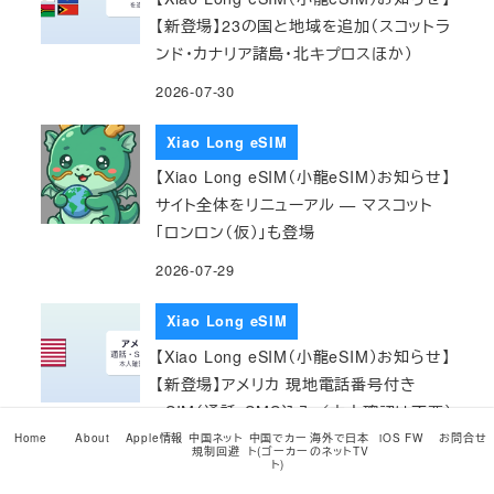
【新登場】23の国と地域を追加（スコットラ
ンド・カナリア諸島・北キプロスほか）
2026-07-30
Xiao Long eSIM
【Xiao Long eSIM（小龍eSIM）お知らせ】
サイト全体をリニューアル — マスコット
「ロンロン（仮）」も登場
2026-07-29
Xiao Long eSIM
【Xiao Long eSIM（小龍eSIM）お知らせ】
【新登場】アメリカ 現地電話番号付き
eSIM（通話・SMS込み／本人確認は不要）
Home
About
Apple情報
中国ネット
中国でカー
海外で日本
iOS FW
お問合せ
2026-07-29
規制回避
ト(ゴーカー
のネットTV
ト)