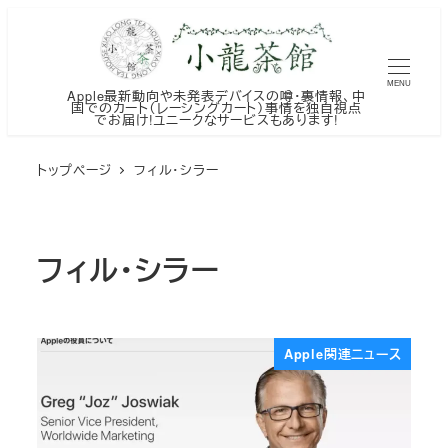
メ
イ
ン
MENU
Apple最新動向や未発表デバイスの噂・裏情報、中
コ
国でのカート（レーシングカート）事情を独自視点
でお届け!ユニークなサービスもあります!
ン
テ
トップページ
フィル・シラー
ン
ツ
へ
フィル・シラー
移
動
Apple関連ニュース