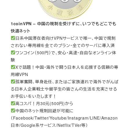
1coinVPN – 中国の規制を受けずに、いつでもどこでも
快適ネット
日系中国滞在者向けVPNサービスで唯一、中国で規制
されない専用線を全てのプラン・全てのサーバに導入済
ワンコイン（500円）で、安心・高速・自由なオンライン体
験
Xで話題！中国・海外で闘う日本人を応援する信頼の専
用線VPN
孤軍奮闘、単身赴任、またはご家族連れで海外でがんば
る日本人企業戦士や留学生の皆さんの生活を充実させる
お手伝いをいたします！
高コスパ！月30元(500円)から
中国のネット規制回避が可能に
（Facebook/Twitter/Youtube/Instagram/LINE/Amazon
日本/Google系サービス/Netflix/TVer等）