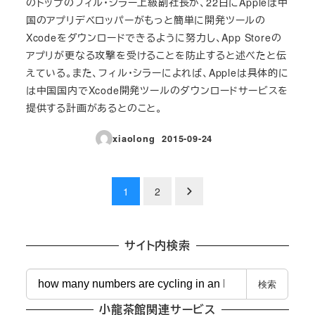
のトップのフィル・シラー上級副社長が、22日にAppleは中
国のアプリデベロッパーがもっと簡単に開発ツールの
Xcodeをダウンロードできるように努力し、App Storeの
アプリが更なる攻撃を受けることを防止すると述べたと伝
えている。また、フィル・シラーによれば、Appleは具体的に
は中国国内でXcode開発ツールのダウンロードサービスを
提供する計画があるとのこと。
xiaolong
2015-09-24
投稿日
投
1
2
稿
の
サイト内検索
ペ
検
検索
索
ー
小龍茶館関連サービス