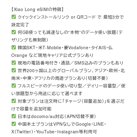
【Xiao Long eSIMの特徴】
クイックインストールリンク or QRコード で 最短3分で
設定完了
何GB使っても減速なしの“本物”のデータ使い放題（テ
ザリングも無制限）
韓国SKT・米T-Mobile・豪Vodafone・タイAIS・仏
Orange など現地キャリア公式プランあり
現地の電話番号付き・通話／SMS込みのプランもあり
世界200ヶ国以上のグローバルプラン、アジア・欧州・北
南米・中東・アフリカの周遊プランあり（切替不要）
フルスピードのデータ使い切り型／デイリー容量型／使
い放題型から用途に応じて選べます
対象プランは注文時に「チャージ（容量追加）」を選ぶだ
けで容量を追加可能
日本はdocomo/au対応（APN切替不要）
中国本土プランはVPNなしでGoogle・LINE・
X（Twitter）・YouTube・Instagram等利用可