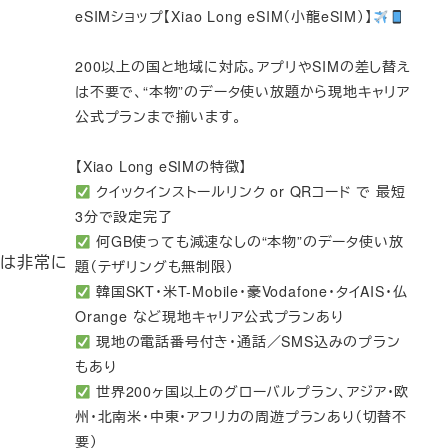
eSIMショップ【Xiao Long eSIM（小龍eSIM）】
200以上の国と地域に対応。アプリやSIMの差し替え
は不要で、“本物”のデータ使い放題から現地キャリア
公式プランまで揃います。
【Xiao Long eSIMの特徴】
クイックインストールリンク or QRコード で 最短
3分で設定完了
何GB使っても減速なしの“本物”のデータ使い放
eは非常に
題（テザリングも無制限）
韓国SKT・米T-Mobile・豪Vodafone・タイAIS・仏
Orange など現地キャリア公式プランあり
現地の電話番号付き・通話／SMS込みのプラン
もあり
世界200ヶ国以上のグローバルプラン、アジア・欧
州・北南米・中東・アフリカの周遊プランあり（切替不
要）