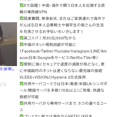
Xで話題！中国・海外で闘う日本人を応援する信
頼の専用線VPN
孤軍奮闘、単身赴任、またはご家族連れで海外で
がんばる日本人企業戦士や留学生の皆さんの生活
を充実させるお手伝いをいたします！
高コスパ！月30元(500円)から
中国のネット規制回避が可能に
（Facebook/Twitter/Youtube/Instagram/LINE/Am
azon日本/Google系サービス/Netflix/TVer等）
規制に強くセキュアで速度の減衰が殆どなく、更
品を破壊し
に中国国内のネットは遅くならない最先端の接続
VLESS+VISIONとHysteria 2方式採用
共用サーバコースでは日本/香港/米国LA/シンガポ
ービス
ール/韓国サーバを多数（70台以上）ご用意、快適な
接続が可能
共用サーバから専用サーバまで、5つの選べるコー
ス
プレミアム版では海外からNETFLIX日本