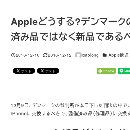
Appleどうする?デンマーク
済み品ではなく新品である
カテゴリー
2016-12-10
2016-12-12
xiaolong
Apple関
投稿日
更新日
著
者
12月9日、デンマークの裁判所が本日下した判決の中で
iPhoneに交換するべきで、整備済み品（修理品）に交