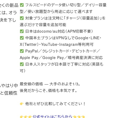
全くの新品
フルスピードのデータ使い切り型／デイリー容量
型／使い放題型から用途に応じて選べます
には、オラ
対象プランは注文時に「チャージ（容量追加）」を
判決を下し
選ぶだけで容量を追加可能
日本はdocomo/au対応（APN切替不要）
中国本土プランはVPNなしでGoogle・LINE・
X（Twitter）・YouTube・Instagram等利用可
PayPal／クレジットカード・デビットカード／
Apple Pay／Google Pay／暗号資産決済に対応
日本人スタッフが日本語で丁寧に対応（英語も
可）
最安級の価格 — 大手のおよそ1/3。
もやはり中
後発だからこそ、価格も本気です。
値と信頼性
他社とぜひ比較してみてください！
公式サイトはこちらから