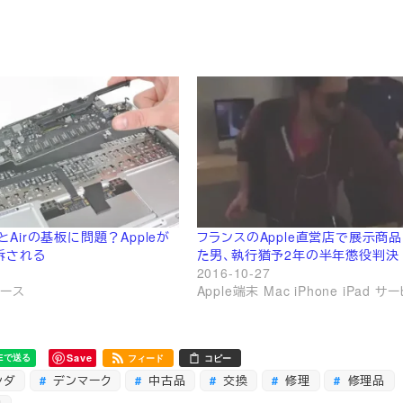
roとAirの基板に問題？Appleが
フランスのApple直営店で展示商
訴される
た男、執行猶予2年の半年懲役判決
2016-10-27
ュース
Apple端末 Mac iPhone iPad サ
Save
フィード
コピー
ンダ
デンマーク
中古品
交換
修理
修理品