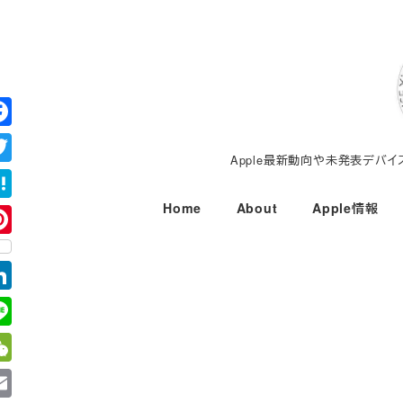
メ
イ
ン
コ
ン
テ
Apple最新動向や未発表デバ
ン
ツ
Home
About
Apple情報
へ
移
動