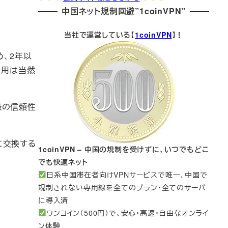
中国ネット規制回避”1coinVPN”
当社で運営している【
1coinVPN
】！
め、2年以
費用は当然
様の信頼性
に交換する
1coinVPN – 中国の規制を受けずに、いつでもどこ
でも快適ネット
日系中国滞在者向けVPNサービスで唯一、中国で
規制されない専用線を全てのプラン・全てのサーバ
に導入済
ワンコイン（500円）で、安心・高速・自由なオンライ
ン体験