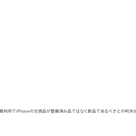
クの裁判所でiPhoneの交換品が整備済み品ではなく新品であるべきとの判決