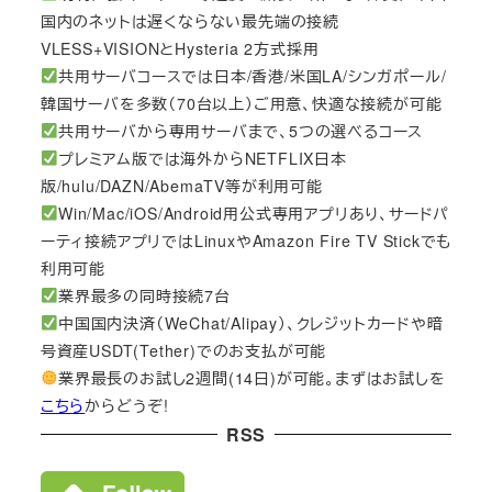
国内のネットは遅くならない最先端の接続
VLESS+VISIONとHysteria 2方式採用
共用サーバコースでは日本/香港/米国LA/シンガポール/
韓国サーバを多数（70台以上）ご用意、快適な接続が可能
共用サーバから専用サーバまで、5つの選べるコース
プレミアム版では海外からNETFLIX日本
版/hulu/DAZN/AbemaTV等が利用可能
Win/Mac/iOS/Android用公式専用アプリあり、サードパ
ーティ接続アプリではLinuxやAmazon Fire TV Stickでも
利用可能
業界最多の同時接続7台
中国国内決済（WeChat/Alipay）、クレジットカードや暗
号資産USDT(Tether)でのお支払が可能
業界最長のお試し2週間(14日)が可能。まずはお試しを
こちら
からどうぞ!
RSS