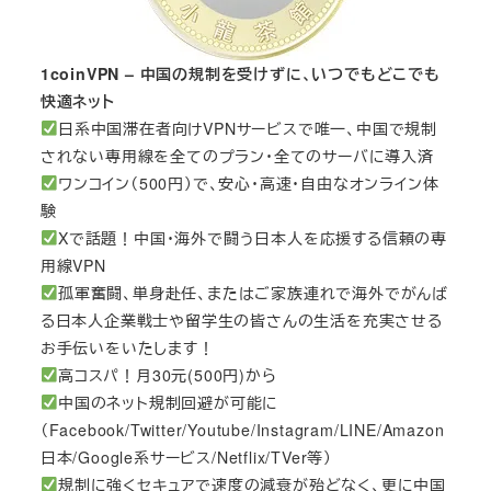
1coinVPN – 中国の規制を受けずに、いつでもどこでも
快適ネット
日系中国滞在者向けVPNサービスで唯一、中国で規制
されない専用線を全てのプラン・全てのサーバに導入済
ワンコイン（500円）で、安心・高速・自由なオンライン体
験
Xで話題！中国・海外で闘う日本人を応援する信頼の専
用線VPN
孤軍奮闘、単身赴任、またはご家族連れで海外でがんば
る日本人企業戦士や留学生の皆さんの生活を充実させる
お手伝いをいたします！
高コスパ！月30元(500円)から
中国のネット規制回避が可能に
（Facebook/Twitter/Youtube/Instagram/LINE/Amazon
日本/Google系サービス/Netflix/TVer等）
規制に強くセキュアで速度の減衰が殆どなく、更に中国