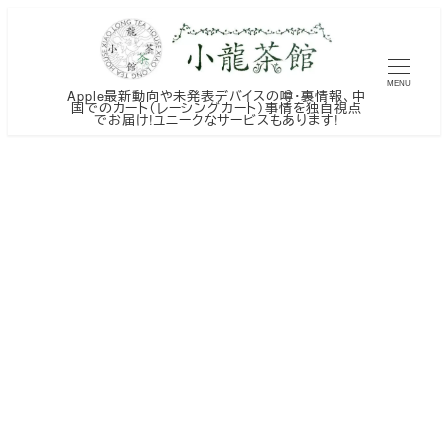
メ
イ
ン
MENU
Apple最新動向や未発表デバイスの噂・裏情報、中
コ
国でのカート（レーシングカート）事情を独自視点
でお届け!ユニークなサービスもあります!
ン
テ
ン
ツ
へ
移
動