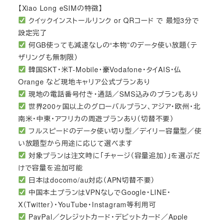
【Xiao Long eSIMの特徴】
クイックインストールリンク or QRコード で 最短3分で
設定完了
何GB使っても減速なしの“本物”のデータ使い放題（テ
ザリングも無制限）
韓国SKT・米T-Mobile・豪Vodafone・タイAIS・仏
Orange など現地キャリア公式プランあり
現地の電話番号付き・通話／SMS込みのプランもあり
世界200ヶ国以上のグローバルプラン、アジア・欧州・北
南米・中東・アフリカの周遊プランあり（切替不要）
フルスピードのデータ使い切り型／デイリー容量型／使
い放題型から用途に応じて選べます
対象プランは注文時に「チャージ（容量追加）」を選ぶだ
けで容量を追加可能
日本はdocomo/au対応（APN切替不要）
中国本土プランはVPNなしでGoogle・LINE・
X（Twitter）・YouTube・Instagram等利用可
PayPal／クレジットカード・デビットカード／Apple