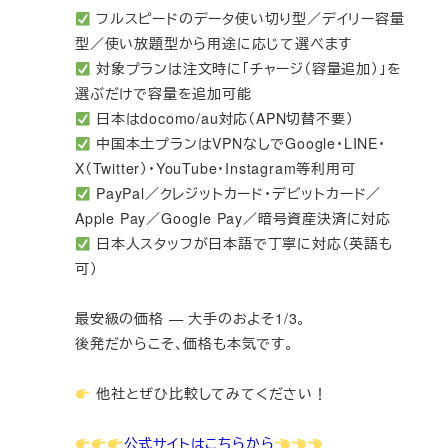
フルスピードのデータ使い切り型／デイリー容量
型／使い放題型から用途に応じて選べます
対象プランは注文時に「チャージ（容量追加）」を
選ぶだけで容量を追加可能
日本はdocomo/au対応（APN切替不要）
中国本土プランはVPNなしでGoogle・LINE・
X（Twitter）・YouTube・Instagram等利用可
PayPal／クレジットカード・デビットカード／
Apple Pay／Google Pay／暗号資産決済に対応
日本人スタッフが日本語で丁寧に対応（英語も
可）
最安級の価格 — 大手のおよそ1/3。
後発だからこそ、価格も本気です。
他社とぜひ比較してみてください！
公式サイトはこちらから