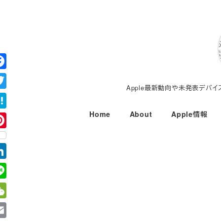
メ
イ
ン
コ
ン
テ
Apple最新動向や未発表デバ
ン
ツ
Home
About
Apple情報
へ
移
動