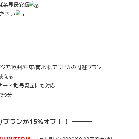
ぼ業界最安級
ください
アジア/欧州/中東/南北米/アフリカの周遊プラン
が使える
ビットカード/暗号資産にも対応
Rで3分
プランが15%オフ！！ ━━━
NLIMITED15
／1ヶ月限定（2026/08/03まで有効）。