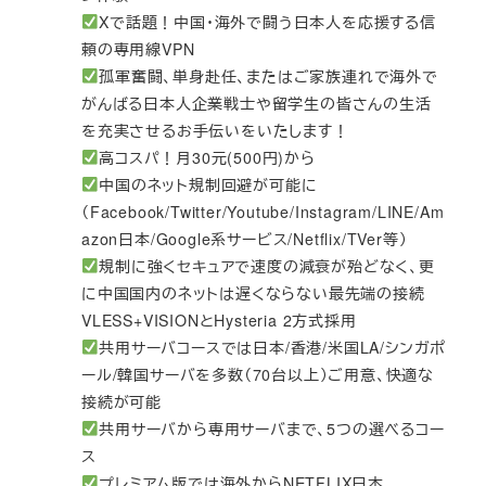
Xで話題！中国・海外で闘う日本人を応援する信
頼の専用線VPN
孤軍奮闘、単身赴任、またはご家族連れで海外で
がんばる日本人企業戦士や留学生の皆さんの生活
を充実させるお手伝いをいたします！
高コスパ！月30元(500円)から
中国のネット規制回避が可能に
（Facebook/Twitter/Youtube/Instagram/LINE/Am
azon日本/Google系サービス/Netflix/TVer等）
規制に強くセキュアで速度の減衰が殆どなく、更
に中国国内のネットは遅くならない最先端の接続
VLESS+VISIONとHysteria 2方式採用
共用サーバコースでは日本/香港/米国LA/シンガポ
ール/韓国サーバを多数（70台以上）ご用意、快適な
接続が可能
共用サーバから専用サーバまで、5つの選べるコー
ス
プレミアム版では海外からNETFLIX日本