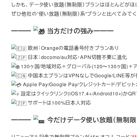
しかも、データ使い放題（無制限）プランはほとんどがほ
ぜひ他社の”使い放題（無制限）系”プランと比べてみて
━━━
当方だけの強み━━━
欧州：Orangeの電話番号付きプランあり
日本：docomo/au対応・APN切替不要に進化
130ヶ国/地域対応＋グローバル(120〜130ヶ国)＋
中国本土プランはVPNなしでGoogle/LINE等
Apple Pay/Google Pay/クレジットカード/デ
設定はクイックリンク(iOS17.4+/Android10+)かQ
サポートは100%日本人対応
━━━
今だけデータ使い放題（無制限）
リニューアル記念で無制限プランが15%オフ！ コード：
U