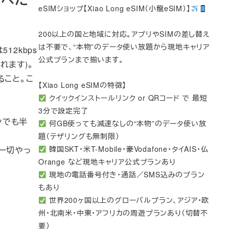
eSIMショップ【Xiao Long eSIM（小龍eSIM）】
200以上の国と地域に対応。アプリやSIMの差し替え
は不要で、“本物”のデータ使い放題から現地キャリア
12kbps
公式プランまで揃います。
れます)。
ること。こ
【Xiao Long eSIMの特徴】
クイックインストールリンク or QRコード で 最短
3分で設定完了
ンでも半
何GB使っても減速なしの“本物”のデータ使い放
題（テザリングも無制限）
韓国SKT・米T-Mobile・豪Vodafone・タイAIS・仏
一切やっ
Orange など現地キャリア公式プランあり
現地の電話番号付き・通話／SMS込みのプラン
もあり
世界200ヶ国以上のグローバルプラン、アジア・欧
州・北南米・中東・アフリカの周遊プランあり（切替不
要）