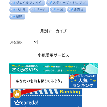
ジェイルブレイク
スティーブ・ジョブズ
パルモ
リーク
中国
発売日
脱獄
月別アーカイブ
月
別
ア
小龍愛用サービス
ー
カ
イ
ブ