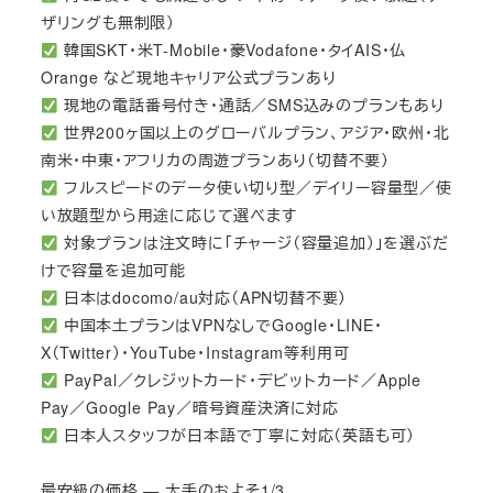
ザリングも無制限）
韓国SKT・米T-Mobile・豪Vodafone・タイAIS・仏
Orange など現地キャリア公式プランあり
現地の電話番号付き・通話／SMS込みのプランもあり
世界200ヶ国以上のグローバルプラン、アジア・欧州・北
南米・中東・アフリカの周遊プランあり（切替不要）
フルスピードのデータ使い切り型／デイリー容量型／使
い放題型から用途に応じて選べます
対象プランは注文時に「チャージ（容量追加）」を選ぶだ
けで容量を追加可能
日本はdocomo/au対応（APN切替不要）
中国本土プランはVPNなしでGoogle・LINE・
X（Twitter）・YouTube・Instagram等利用可
PayPal／クレジットカード・デビットカード／Apple
Pay／Google Pay／暗号資産決済に対応
日本人スタッフが日本語で丁寧に対応（英語も可）
最安級の価格 — 大手のおよそ1/3。