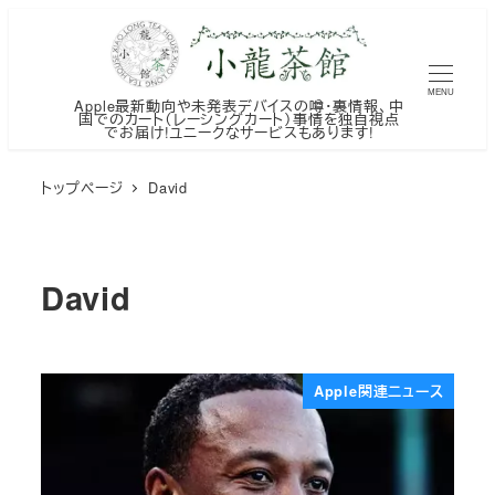
メ
イ
ン
MENU
Apple最新動向や未発表デバイスの噂・裏情報、中
コ
国でのカート（レーシングカート）事情を独自視点
でお届け!ユニークなサービスもあります!
ン
テ
トップページ
David
ン
ツ
へ
David
移
動
Apple関連ニュース