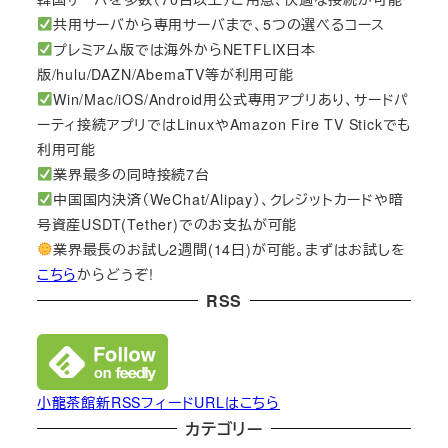
共用サーバから専用サーバまで、5つの選べるコース
プレミアム版では海外からNETFLIX日本
版/hulu/DAZN/AbemaTV等が利用可能
Win/Mac/iOS/Android用公式専用アプリあり、サードパ
ーティ接続アプリではLinuxやAmazon Fire TV Stickでも
利用可能
業界最多の同時接続7台
中国国内決済（WeChat/Alipay）、クレジットカードや暗
号資産USDT(Tether)でのお支払が可能
業界最長のお試し2週間(14日)が可能。まずはお試しを
こちら
からどうぞ!
RSS
小龍茶館新RSSフィードURLはこちら
カテゴリー