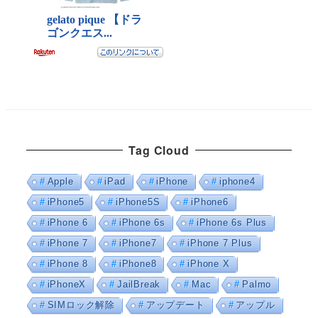
Tag Cloud
Apple
iPad
iPhone
iphone4
iPhone5
iPhone5S
iPhone6
iPhone 6
iPhone 6s
iPhone 6s Plus
iPhone 7
iPhone7
iPhone 7 Plus
iPhone 8
iPhone8
iPhone X
iPhoneX
JailBreak
Mac
Palmo
SIMロック解除
アップデート
アップル