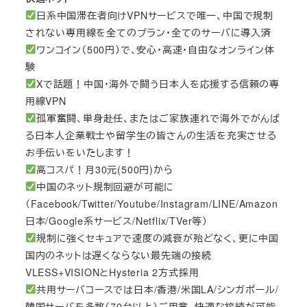
日系中国滞在者向けVPNサービスで唯一、中国で規制
されない専用線を全てのプラン・全てのサーバに導入済
ワンコイン（500円）で、安心・高速・自由なオンライン体
験
Xで話題！中国・海外で闘う日本人を応援する信頼の専
用線VPN
孤軍奮闘、単身赴任、またはご家族連れで海外でがんば
る日本人企業戦士や留学生の皆さんの生活を充実させる
お手伝いをいたします！
高コスパ！月30元(500円)から
中国のネット規制回避が可能に
（Facebook/Twitter/Youtube/Instagram/LINE/Amazon
日本/Google系サービス/Netflix/TVer等）
規制に強くセキュアで速度の減衰が殆どなく、更に中国
国内のネットは遅くならない最先端の接続
VLESS+VISIONとHysteria 2方式採用
共用サーバコースでは日本/香港/米国LA/シンガポール/
韓国サーバを多数（70台以上）ご用意、快適な接続が可能