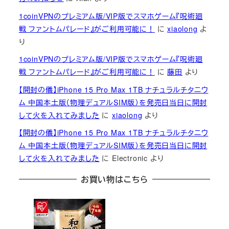
1coinVPNのプレミアム版/VIP版でスマホゲーム『呪術廻
戦 ファントムパレード』がご利用可能に！
に
xiaolong
よ
り
1coinVPNのプレミアム版/VIP版でスマホゲーム『呪術廻
戦 ファントムパレード』がご利用可能に！
に
藤田
より
【開封の儀】iPhone 15 Pro Max 1TB ナチュラルチタニウ
ム 中国本土版（物理デュアルSIM版）を発売日当日に開封
して火を入れてみました
に
xiaolong
より
【開封の儀】iPhone 15 Pro Max 1TB ナチュラルチタニウ
ム 中国本土版（物理デュアルSIM版）を発売日当日に開封
して火を入れてみました
に
Electronic
より
お買い物はこちら