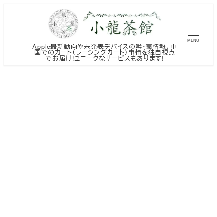
メ
イ
ン
MENU
Apple最新動向や未発表デバイスの噂・裏情報、中
コ
国でのカート（レーシングカート）事情を独自視点
でお届け!ユニークなサービスもあります!
ン
テ
ン
ツ
へ
移
動