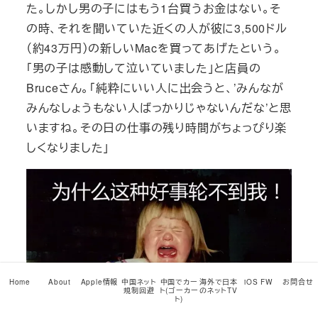
た。しかし男の子にはもう1台買うお金はない。そ
の時、それを聞いていた近くの人が彼に3,500ドル
（約43万円）の新しいMacを買ってあげたという。
「男の子は感動して泣いていました」と店員の
Bruceさん。「純粋にいい人に出会うと、’みんなが
みんなしょうもない人ばっかりじゃないんだな’と思
いますね。その日の仕事の残り時間がちょっぴり楽
しくなりました」
Home
About
Apple情報
中国ネット
中国でカー
海外で日本
iOS FW
お問合せ
規制回避
ト(ゴーカー
のネットTV
ト)