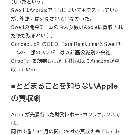
（UI）だという。
SwellはAndroidアプリについてもテストしていた
が、外部には公開されていなかった。
Swellの開発チームの内大多数はAppleに買収され
た後も残るという。
Concept.io社のCEO、Ram RamkumarとSwellチ
ームの一部のメンバーは以前画像識別の会社
SnapTellを創業したが、同社は既にAmazonが買
収している。
■とどまることを知らないApple
の買収劇
Appleが先週行った財務レポートカンファレンスで
は、
同社は過去9ヶ月の間に29社の買収を完了してお