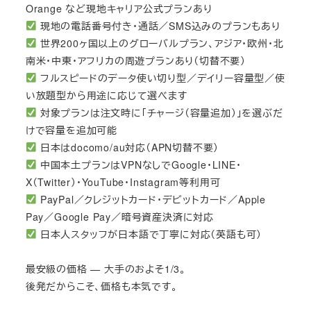
Orange など現地キャリア公式プランあり
現地の電話番号付き・通話／SMS込みのプランもあり
世界200ヶ国以上のグローバルプラン、アジア・欧州・北
南米・中東・アフリカの周遊プランあり（切替不要）
フルスピードのデータ使い切り型／デイリー容量型／使
い放題型から用途に応じて選べます
対象プランは注文時に「チャージ（容量追加）」を選ぶだ
けで容量を追加可能
日本はdocomo/au対応（APN切替不要）
中国本土プランはVPNなしでGoogle・LINE・
X（Twitter）・YouTube・Instagram等利用可
PayPal／クレジットカード・デビットカード／Apple
Pay／Google Pay／暗号資産決済に対応
日本人スタッフが日本語で丁寧に対応（英語も可）
最安級の価格 — 大手のおよそ1/3。
後発だからこそ、価格も本気です。