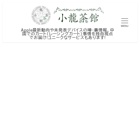
メ
イ
ン
MENU
Apple最新動向や未発表デバイスの噂・裏情報、中
コ
国でのカート（レーシングカート）事情を独自視点
でお届け!ユニークなサービスもあります!
ン
テ
ン
ツ
へ
移
動