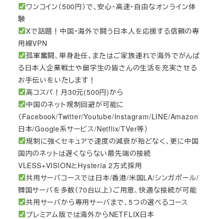
ワンコイン（500円）で、安心・高速・自由なオンライン体
験
Xで話題！中国・海外で闘う日本人を応援する信頼の専
用線VPN
孤軍奮闘、単身赴任、またはご家族連れで海外でがんば
る日本人企業戦士や留学生の皆さんの生活を充実させる
お手伝いをいたします！
高コスパ！月30元(500円)から
中国のネット規制回避が可能に
（Facebook/Twitter/Youtube/Instagram/LINE/Amazon
日本/Google系サービス/Netflix/TVer等）
規制に強くセキュアで速度の減衰が殆どなく、更に中国
国内のネットは遅くならない最先端の接続
VLESS+VISIONとHysteria 2方式採用
共用サーバコースでは日本/香港/米国LA/シンガポール/
韓国サーバを多数（70台以上）ご用意、快適な接続が可能
共用サーバから専用サーバまで、5つの選べるコース
プレミアム版では海外からNETFLIX日本