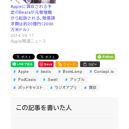
Appleに買収される予
定のBeatsが元管理職
から起訴される。賠償請
求額は約20億円（2000
万米ドル）
2014-05-17
Apple関連ニュース
Save
フィード
コピー
Apple
beats
BookLamp
Concept.io
PodCasts
Swell
アップル
ポッドキャスト
ラジオアプリ
買収
この記事を書いた人