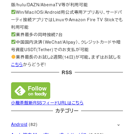
版/hulu/DAZN/AbemaTV等が利用可能
Win/Mac/iOS/Android用公式専用アプリあり、サードパ
ーティ接続アプリではLinuxやAmazon Fire TV Stickでも
利用可能
業界最多の同時接続7台
中国国内決済（WeChat/Alipay）、クレジットカードや暗
号資産USDT(Tether)でのお支払が可能
業界最長のお試し2週間(14日)が可能。まずはお試しを
こちら
からどうぞ!
RSS
小龍茶館新RSSフィードURLはこちら
カテゴリー
Android
(82)