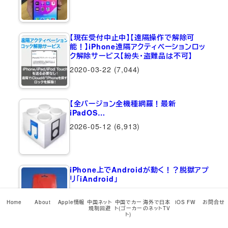
【現在受付中止中】【遠隔操作で解除可
能！】iPhone遠隔アクティベーションロッ
ク解除サービス【紛失・盗難品は不可】
2020-03-22
(7,044)
【全バージョン全機種網羅！最新
iPadOS…
2026-05-12
(6,913)
iPhone上でAndroidが動く！？脱獄アプ
リ「iAndroid」
2011-06-03
(6,738)
Home
About
Apple情報
中国ネット
中国でカー
海外で日本
iOS FW
お問合せ
規制回避
ト(ゴーカー
のネットTV
ト)