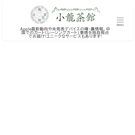
メ
イ
ン
MENU
Apple最新動向や未発表デバイスの噂・裏情報、中
コ
国でのカート（レーシングカート）事情を独自視点
でお届け!ユニークなサービスもあります!
ン
テ
ン
ツ
へ
移
動