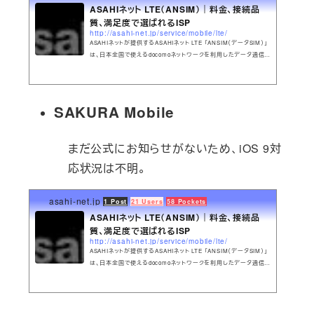
ASAHIネット LTE（ANSIM）｜料金、接続品
質、満足度で選ばれるISP
http://asahi-net.jp/service/mobile/lte/
ASAHIネットが提供するASAHIネット LTE 「ANSIM（データSIM）」
は、日本全国で使えるdocomoネットワークを利用したデータ通信専
用格安SIMサービスです。オススメの使い方、ご利用料金、ご利用ま
での流れをご案内しています。LTEでも固定IPアドレスが使えます。
SAKURA Mobile
まだ公式にお知らせがないため、iOS 9対
応状況は不明。
asahi-net.jp
1 Post
21 Users
58 Pockets
ASAHIネット LTE（ANSIM）｜料金、接続品
質、満足度で選ばれるISP
http://asahi-net.jp/service/mobile/lte/
ASAHIネットが提供するASAHIネット LTE 「ANSIM（データSIM）」
は、日本全国で使えるdocomoネットワークを利用したデータ通信専
用格安SIMサービスです。オススメの使い方、ご利用料金、ご利用ま
での流れをご案内しています。LTEでも固定IPアドレスが使えます。