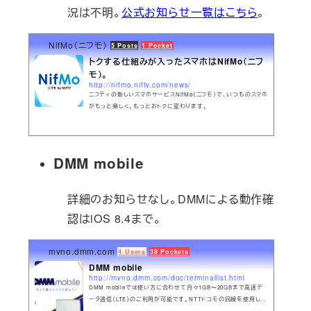
況は不明。
公式お知らせ一覧はこちら
。
NifMo（ニフモ）
5 Posts
1 Pocket
トクする仕組みが入ったスマホはNifMo（ニフ
モ）。
http://nifmo.nifty.com/news/
ニフティの新しいスマホサービスNifMo（ニフモ）で、いつものスマホ
がもっと楽しく、もっとおトクに変わります。
DMM mobile
詳細のお知らせなし。DMMによる動作確
認はiOS 8.4まで。
mvno.dmm.com
4 Users
38 Pockets
DMM mobile
http://mvno.dmm.com/doc/terminallist.html
DMM mobileでは使い方に合わせて月々1GB〜20GBまで高速デ
ータ通信（LTE）のご利用が可能です。NTTドコモの回線を使用して
いるため、NTTドコモのサービスエリアすべてでご利用いただけま