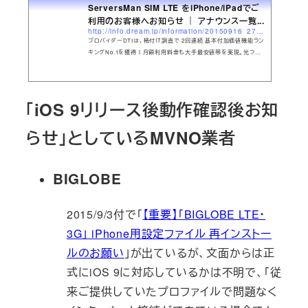
ServersMan SIM LTE をiPhone/iPadでご
利用のお客様へお知らせ ｜ アナウンス一覧...
http://info.dream.jp/information/20150916_27396.html
プロバイダーDTIは、格付け調査で 2回連続 基本付加価値機能ラン
キングNo.1を獲得！月額利用料金も大手最安値帯を実現。光ファイ
バの接続速度も各地域毎に完全公開。安心のサポート(日経ビジネ
スアフターサービス評価も全国プロバイダー2位を獲得)話題のクラ
ウドサービスにも完全対応です。
「iOS 9リリース後動作確認後お知
らせ」としているMVNO業者
BIGLOBE
2015/9/3付で「
【重要】「BIGLOBE LTE・
3G」 iPhone用設定ファイル 再インストー
ルのお願い
」が出ているが、文面からは正
式にiOS 9に対応しているかは不明で、「従
来ご提供していたプロファイルで問題なく