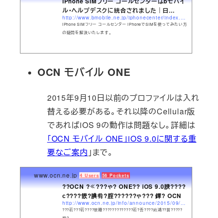
iPhone SIMフリー コールセンターはbモバイ
ル・ヘルプデスクに統合されました｜日...
http://www.bmobile.ne.jp/iphonecenter/index.html
iPhone SIMフリー コールセンター iPhoneでSIMを使ってみたい方
の疑問を解決いたします。
OCN モバイル ONE
2015年9月10日以前のプロファイルは入れ
替える必要がある。それ以降のCellular版
であればiOS 9の動作は問題なし。詳細は
「OCN モバイル ONE」iOS 9.0に関する重
要なご案内
」まで。
www.ocn.ne.jp
4 Users
56 Pockets
??OCN ?≪???ゃ? ONE?? iOS 9.0腴????
с????篏?腆肴?腟??????ゃ??? 鐔? OCN
http://www.ocn.ne.jp/info/announce/2015/09/10_1.html
???若???若????篏睡?????????????若?吾????絎鴻??茵?????
腴?