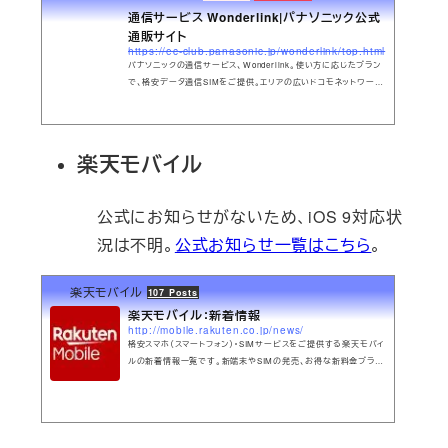
通信サービス Wonderlink|パナソニック公式
通販サイト
https://ec-club.panasonic.jp/wonderlink/top.html
パナソニックの通信サービス、Wonderlink。使い方に応じたプラン
で、格安データ通信SIMをご提供。エリアの広いドコモネットワーク
だから、MVNOでも安心。
楽天モバイル
公式にお知らせがないため、iOS 9対応状
況は不明。
公式お知らせ一覧はこちら
。
楽天モバイル
107 Posts
楽天モバイル：新着情報
http://mobile.rakuten.co.jp/news/
格安スマホ（スマートフォン）・SIMサービスをご提供する楽天モバイ
ルの新着情報一覧です。新端末やSIMの発売、お得な新料金プラン
の情報などはこちらでチェック！