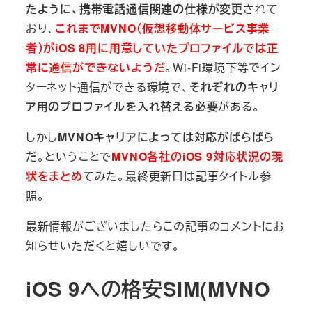
たように、携帯電話通信関連の仕様が変更
されて
おり、
これまでMVNO（仮想移動体サービス事業
者）がiOS 8用に用意していたプロファイルでは正
常に通信ができないようだ
。Wi-Fi環境下等でイン
ターネット通信ができる環境で、
それぞれのキャリ
ア用のプロファイルを入れ替える必要
がある。
しかし
MVNOキャリアによっては対応がばらばら
だ。ということで
MVNO各社のiOS 9対応状況の現
状をまとめ
てみた。最終更新日は記事タイトル参
照。
最新情報がございましたらこの記事のコメントにお
知らせいただくと嬉しいです。
iOS 9への格安SIM(MVNO