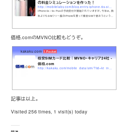
の料金シミュレーションを作った！
http://mobilelaby.com/blog-entry-iphone-6s-sim-free-price-simulation.html
iPhone 6s / 6s Plusの予約受付が開始されていますが、今年は、例
年よりもSIMフリー版のiPhoneを買って格安SIMで使おうという声
が聞かれました。その理由というのがSIMフリー＆格
価格.comのMVNO比較もどうぞ。
kakaku.com
1 Pocket
格安SIMカード比較｜MVNO・キャリア24社 -
価格.com
http://kakaku.com/mobile_data/sim/?lid=kt_in_cttopsm_article_sim
記事は以上。
Visited 256 times, 1 visit(s) today
関連