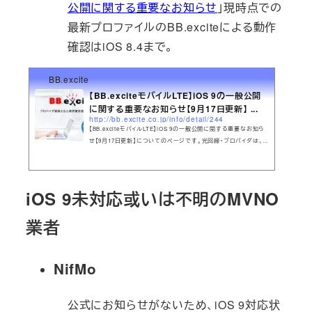
公開に関する重要なお知らせ
」現時点での
最新プロファイルのBB.exciteによる動作
確認はiOS 8.4まで。
BB.excite
【BB.exciteモバイルLTE】iOS 9の一般公開
に関する重要なお知らせ【9月17日更新】 ...
http://bb.excite.co.jp/info/detail/244
【BB.exciteモバイルLTE】iOS 9の一般公開に関する重要なお知ら
せ【9月17日更新】についてのページです。光回線・プロバイダは、イ
ンターネットを安くするBBエキサイト。業界最安値の価格でおうち
のインターネットを快適に。光コラボ・ドコモ光・フレッツ光のプロバ
イダなら乗り換えもおすすめのBBエキサイト
iOS 9未対応或いは不明のMVNO
業者
NifMo
公式にお知らせがないため、iOS 9対応状