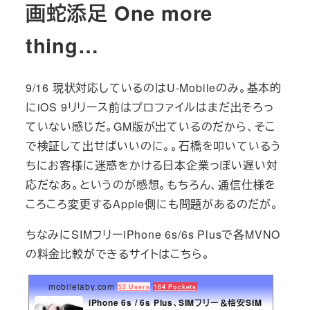
画蛇添足 One more
thing…
9/16 現状対応しているのはU-Mobileのみ。基本的
にiOS 9リリース前はプロファイルはまだ出そろっ
ていない感じだ。GM版が出ているのだから、そこ
で検証して出せばいいのに。。石橋を叩いているう
ちにお客様に迷惑をかける日本企業っぽい遅い対
応だなあ。というのが感想。もちろん、通信仕様を
ころころ変更するApple側にも問題があるのだが。
ちなみにSIMフリーiPhone 6s/6s Plusで各MVNO
の料金比較ができるサイトはこちら。
mobilelaby.com
52 Users
164 Pockets
iPhone 6s / 6s Plus、SIMフリー＆格安SIM