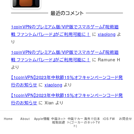
最近のコメント
1coinVPNのプレミアム版/VIP版でスマホゲーム『呪術廻
戦 ファントムパレード』がご利用可能に！
に
xiaolong
よ
り
1coinVPNのプレミアム版/VIP版でスマホゲーム『呪術廻
戦 ファントムパレード』がご利用可能に！
に
Ramune H
より
【1coinVPN】2023年中秋節15％オフキャンペーンコード発
行のお知らせ
に
xiaolong
より
【1coinVPN】2023年中秋節15％オフキャンペーンコード発
行のお知らせ
に
Xian
より
【1coinVPN】2023年中秋節15％オフキャンペーンコード発
Home
About
Apple情報
中国ネット
中国でカー
海外で日本
iOS FW
お問合せ
行のお知らせ
に
xiaolong
より
規制回避
ト(ゴーカー
のネットTV
ト)
【1coinVPN】2023年中秋節15％オフキャンペーンコード発