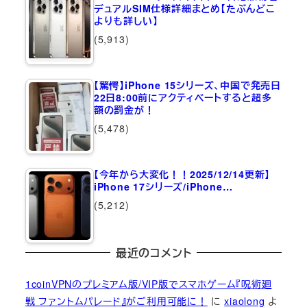
デュアルSIM仕様詳細まとめ【たぶんどこ
よりも詳しい】
(5,913)
【驚愕】iPhone 15シリーズ、中国で発売日
22日8:00前にアクティベートすると超多
額の罰金が！
(5,478)
【今年から大変化！！2025/12/14更新】
iPhone 17シリーズ/iPhone…
(5,212)
最近のコメント
1coinVPNのプレミアム版/VIP版でスマホゲーム『呪術廻
戦 ファントムパレード』がご利用可能に！
に
xiaolong
よ