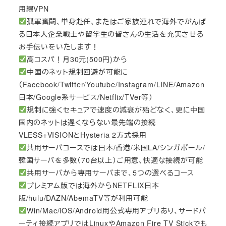
用線VPN
孤軍奮闘、単身赴任、またはご家族連れで海外でがんば
る日本人企業戦士や留学生の皆さんの生活を充実させる
お手伝いをいたします！
高コスパ！月30元(500円)から
中国のネット規制回避が可能に
（Facebook/Twitter/Youtube/Instagram/LINE/Amazon
日本/Google系サービス/Netflix/TVer等）
規制に強くセキュアで速度の減衰が殆どなく、更に中国
国内のネットは遅くならない最先端の接続
VLESS+VISIONとHysteria 2方式採用
共用サーバコースでは日本/香港/米国LA/シンガポール/
韓国サーバを多数（70台以上）ご用意、快適な接続が可能
共用サーバから専用サーバまで、5つの選べるコース
プレミアム版では海外からNETFLIX日本
版/hulu/DAZN/AbemaTV等が利用可能
Win/Mac/iOS/Android用公式専用アプリあり、サードパ
ーティ接続アプリではLinuxやAmazon Fire TV Stickでも