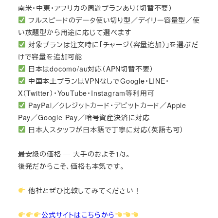
南米・中東・アフリカの周遊プランあり（切替不要）
フルスピードのデータ使い切り型／デイリー容量型／使
い放題型から用途に応じて選べます
対象プランは注文時に「チャージ（容量追加）」を選ぶだ
けで容量を追加可能
日本はdocomo/au対応（APN切替不要）
中国本土プランはVPNなしでGoogle・LINE・
X（Twitter）・YouTube・Instagram等利用可
PayPal／クレジットカード・デビットカード／Apple
Pay／Google Pay／暗号資産決済に対応
日本人スタッフが日本語で丁寧に対応（英語も可）
最安級の価格 — 大手のおよそ1/3。
後発だからこそ、価格も本気です。
他社とぜひ比較してみてください！
公式サイトはこちらから