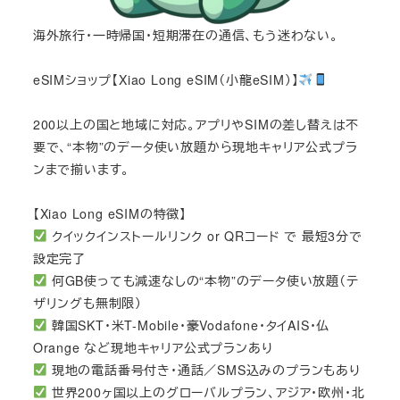
海外旅行・一時帰国・短期滞在の通信、もう迷わない。
eSIMショップ【Xiao Long eSIM（小龍eSIM）】
200以上の国と地域に対応。アプリやSIMの差し替えは不
要で、“本物”のデータ使い放題から現地キャリア公式プラ
ンまで揃います。
【Xiao Long eSIMの特徴】
クイックインストールリンク or QRコード で 最短3分で
設定完了
何GB使っても減速なしの“本物”のデータ使い放題（テ
ザリングも無制限）
韓国SKT・米T-Mobile・豪Vodafone・タイAIS・仏
Orange など現地キャリア公式プランあり
現地の電話番号付き・通話／SMS込みのプランもあり
世界200ヶ国以上のグローバルプラン、アジア・欧州・北