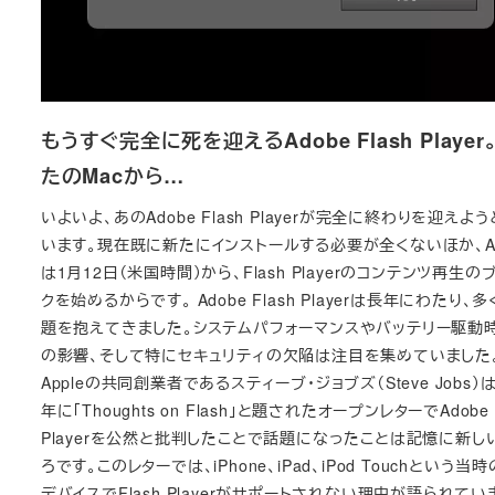
もうすぐ完全に死を迎えるAdobe Flash Player
たのMacから…
いよいよ、あのAdobe Flash Playerが完全に終わりを迎えよ
います。現在既に新たにインストールする必要が全くないほか、Ad
は1月12日（米国時間）から、Flash Playerのコンテンツ再生の
クを始めるからです。 Adobe Flash Playerは長年にわたり、
題を抱えてきました。システムパフォーマンスやバッテリー駆動
の影響、そして特にセキュリティの欠陥は注目を集めていました
Appleの共同創業者であるスティーブ・ジョブズ（Steve Jobs）は
年に「Thoughts on Flash」と題されたオープンレターでAdobe F
Playerを公然と批判したことで話題になったことは記憶に新し
ろです。このレターでは、iPhone、iPad、iPod Touchという当時
デバイスでFlash Playerがサポートされない理由が語られてい