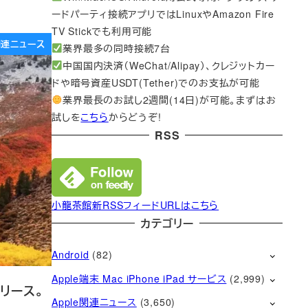
ードパーティ接続アプリではLinuxやAmazon Fire
TV Stickでも利用可能
e関連ニュース
業界最多の同時接続7台
中国国内決済（WeChat/Alipay）、クレジットカー
ドや暗号資産USDT(Tether)でのお支払が可能
業界最長のお試し2週間(14日)が可能。まずはお
試しを
こちら
からどうぞ!
RSS
小龍茶館新RSSフィードURLはこちら
カテゴリー
Android
(82)
Apple端末 Mac iPhone iPad サービス
(2,999)
リリース。
Apple関連ニュース
(3,650)