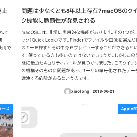
が廃止
問題は少なくとも8年以上存在?macOSのク
ク機能に脆弱性が発見される
われて
macOSには、非常に実用的な機能があります。その1つが、
期
ック（Quick Look）です。Finderでファイルや画像を選ん
く使用で
スキーを押すとその中身をプレビューすることができると
す。使っている方も多いのではないでしょうか。しかしこの
能に最近セキュリティホールが見つかりました。このクイッ
の機構そのものに問題があり、ユーザの暗号化されたデー
漏洩する危険があるというのです。
xiaolong
2018-06-21
投稿日
ュース
Appl