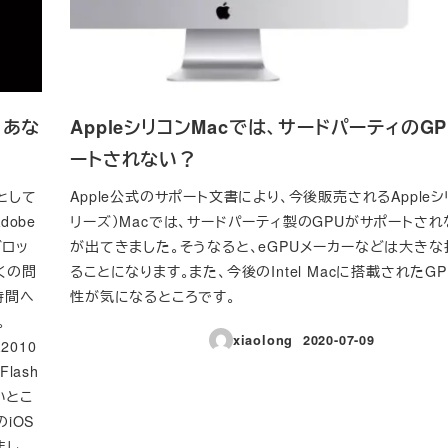
。あな
AppleシリコンMacでは、サードパーティのG
ートされない？
うとして
Apple公式のサポート文書により、今後販売されるAppleシ
obe
リーズ）Macでは、サードパーティ製のGPUがサポートさ
ブロッ
が出てきました。そうなると、eGPUメーカーなどは大き
多くの問
ることになります。また、今後のIntel Macに搭載されたG
時間へ
性が気になるところです。
。
xiaolong
2020-07-09
2010
投稿日
lash
いとこ
のiOS
まし