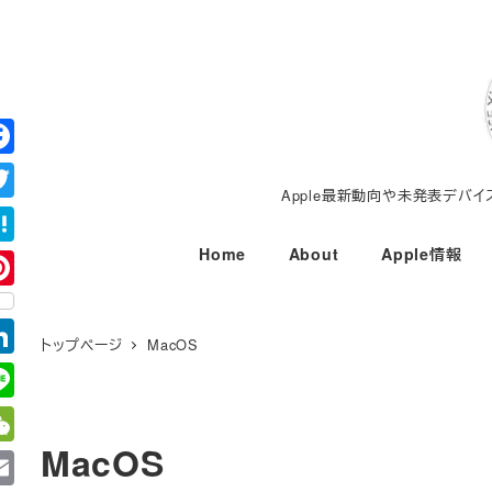
メ
イ
ン
コ
ン
テ
Apple最新動向や未発表デバ
ン
ツ
Home
About
Apple情報
へ
移
動
トップページ
MacOS
MacOS