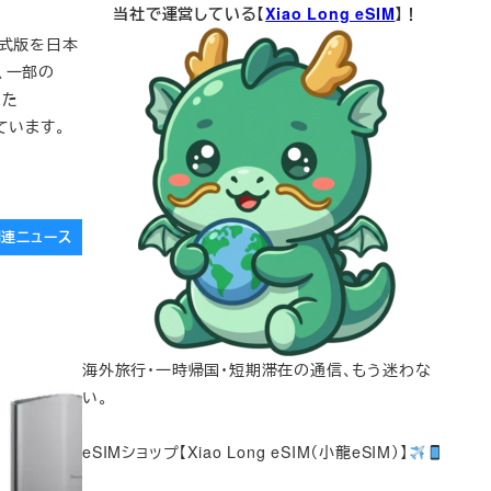
当社で運営している【
Xiao Long eSIM
】！
ト正式版を日本
、一部の
また
ています。
e関連ニュース
海外旅行・一時帰国・短期滞在の通信、もう迷わな
い。
eSIMショップ【Xiao Long eSIM（小龍eSIM）】