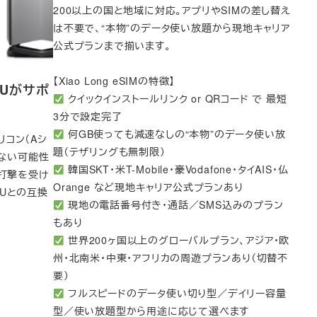
200以上の国と地域に対応。アプリやSIMの差し替え
は不要で、“本物”のデータ使い放題から現地キャリア
公式プランまで揃います。
【Xiao Long eSIMの特徴】
PUがサポ
クイックインストールリンク or QRコード で 最短
3分で設定完了
何GB使っても減速なしの“本物”のデータ使い放
リコン（Aシ
題（テザリングも無制限）
れない可能性
韓国SKT・米T-Mobile・豪Vodafone・タイAIS・仏
な打撃を受け
Orange など現地キャリア公式プランあり
PUとの互換
現地の電話番号付き・通話／SMS込みのプラン
もあり
世界200ヶ国以上のグローバルプラン、アジア・欧
州・北南米・中東・アフリカの周遊プランあり（切替不
要）
フルスピードのデータ使い切り型／デイリー容量
型／使い放題型から用途に応じて選べます