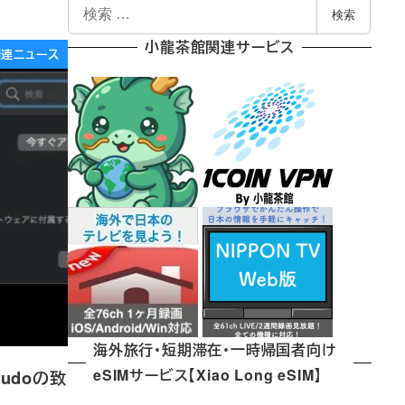
検
検索
索
小龍茶館関連サービス
e関連ニュース
海外旅行・短期滞在・一時帰国者向け
eSIMサービス【Xiao Long eSIM】
。Sudoの致