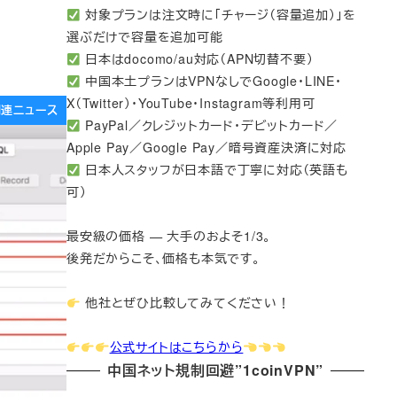
対象プランは注文時に「チャージ（容量追加）」を
選ぶだけで容量を追加可能
日本はdocomo/au対応（APN切替不要）
中国本土プランはVPNなしでGoogle・LINE・
X（Twitter）・YouTube・Instagram等利用可
e関連ニュース
PayPal／クレジットカード・デビットカード／
Apple Pay／Google Pay／暗号資産決済に対応
日本人スタッフが日本語で丁寧に対応（英語も
可）
最安級の価格 — 大手のおよそ1/3。
後発だからこそ、価格も本気です。
他社とぜひ比較してみてください！
公式サイトはこちらから
中国ネット規制回避”1coinVPN”