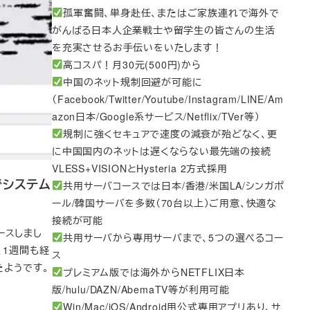
孤軍奮闘、単身赴任、またはご家族連れで海外で
がんばる日本人企業戦士や留学生の皆さんの生活
を充実させるお手伝いをいたします！
高コスパ！月30元(500円)から
中国のネット規制回避が可能に
（Facebook/Twitter/Youtube/Instagram/LINE/Am
azon日本/Google系サービス/Netflix/TVer等）
規制に強くセキュアで速度の減衰が殆どなく、更
に中国国内のネットは遅くならない最先端の接続
VLESS+VISIONとHysteria 2方式採用
6でシステム
共用サーバコースでは日本/香港/米国LA/シンガポ
ール/韓国サーバを多数（70台以上）ご用意、快適な
接続が可能
リースしまし
共用サーバから専用サーバまで、5つの選べるコー
れ、1週間も経
ス
たようです。
プレミアム版では海外からNETFLIX日本
版/hulu/DAZN/AbemaTV等が利用可能
Win/Mac/iOS/Android用公式専用アプリあり、サ