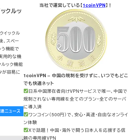
当社で運営している【
1coinVPN
】！
イックルッ
クイックル
だ後、スペー
いう機能で
実用的な機
クルック機能
タが容易に
1coinVPN – 中国の規制を受けずに、いつでもどこ
でも快適ネット
日系中国滞在者向けVPNサービスで唯一、中国で
規制されない専用線を全てのプラン・全てのサーバ
に導入済
e関連ニュース
ワンコイン（500円）で、安心・高速・自由なオンライ
ン体験
Xで話題！中国・海外で闘う日本人を応援する信
頼の専用線VPN