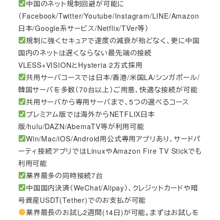
中国のネット規制回避が可能に
（Facebook/Twitter/Youtube/Instagram/LINE/Amazon
日本/Google系サービス/Netflix/TVer等）
規制に強くセキュアで速度の減衰が殆どなく、更に中国
国内のネットは遅くならない最先端の接続
VLESS+VISIONとHysteria 2方式採用
共用サーバコースでは日本/香港/米国LA/シンガポール/
韓国サーバを多数（70台以上）ご用意、快適な接続が可能
共用サーバから専用サーバまで、5つの選べるコース
プレミアム版では海外からNETFLIX日本
版/hulu/DAZN/AbemaTV等が利用可能
Win/Mac/iOS/Android用公式専用アプリあり、サードパ
ーティ接続アプリではLinuxやAmazon Fire TV Stickでも
利用可能
業界最多の同時接続7台
中国国内決済（WeChat/Alipay）、クレジットカードや暗
号資産USDT(Tether)でのお支払が可能
業界最長のお試し2週間(14日)が可能。まずはお試しを