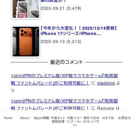
額の罰金が！
2023-09-21
(5,478)
【今年から大変化！！2025/12/14更新】
iPhone 17シリーズ/iPhone…
2025-09-10
(5,213)
最近のコメント
1coinVPNのプレミアム版/VIP版でスマホゲーム『呪術廻
戦 ファントムパレード』がご利用可能に！
に
xiaolong
よ
り
1coinVPNのプレミアム版/VIP版でスマホゲーム『呪術廻
戦 ファントムパレード』がご利用可能に！
に
Ramune H
より
Home
About
Apple情報
中国ネット
中国でカー
海外で日本
iOS FW
お問合せ
規制回避
ト(ゴーカー
のネットTV
【1coinVPN】2023年中秋節15％オフキャンペーンコード発
ト)