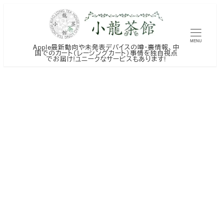
メ
イ
ン
MENU
Apple最新動向や未発表デバイスの噂・裏情報、中
コ
国でのカート（レーシングカート）事情を独自視点
でお届け!ユニークなサービスもあります!
ン
テ
ン
ツ
へ
移
動