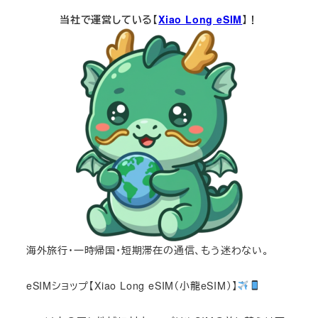
当社で運営している【
Xiao Long eSIM
】！
海外旅行・一時帰国・短期滞在の通信、もう迷わない。
eSIMショップ【Xiao Long eSIM（小龍eSIM）】