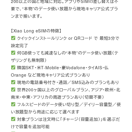
200以上の国と地域に対応。アプリやSIMの差し替えは不
要で、“本物”のデータ使い放題から現地キャリア公式プラ
ンまで揃います。
【Xiao Long eSIMの特徴】
クイックインストールリンク or QRコード で 最短3分で
設定完了
何GB使っても減速なしの“本物”のデータ使い放題（テ
ザリングも無制限）
韓国SKT・米T-Mobile・豪Vodafone・タイAIS・仏
Orange など現地キャリア公式プランあり
現地の電話番号付き・通話／SMS込みのプランもあり
世界200ヶ国以上のグローバルプラン、アジア・欧州・北
南米・中東・アフリカの周遊プランあり（切替不要）
フルスピードのデータ使い切り型／デイリー容量型／使
い放題型から用途に応じて選べます
対象プランは注文時に「チャージ（容量追加）」を選ぶだ
けで容量を追加可能