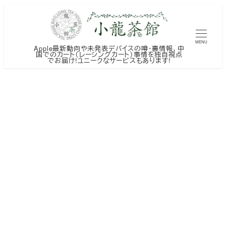
メ
イ
ン
MENU
Apple最新動向や未発表デバイスの噂・裏情報、中
コ
国でのカート（レーシングカート）事情を独自視点
でお届け!ユニークなサービスもあります!
ン
テ
ン
ツ
へ
移
動