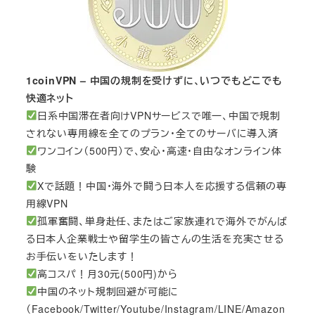
1coinVPN – 中国の規制を受けずに、いつでもどこでも
快適ネット
日系中国滞在者向けVPNサービスで唯一、中国で規制
されない専用線を全てのプラン・全てのサーバに導入済
ワンコイン（500円）で、安心・高速・自由なオンライン体
験
Xで話題！中国・海外で闘う日本人を応援する信頼の専
用線VPN
孤軍奮闘、単身赴任、またはご家族連れで海外でがんば
る日本人企業戦士や留学生の皆さんの生活を充実させる
お手伝いをいたします！
高コスパ！月30元(500円)から
中国のネット規制回避が可能に
（Facebook/Twitter/Youtube/Instagram/LINE/Amazon