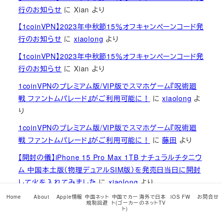
行のお知らせ
に
Xian
より
【1coinVPN】2023年中秋節15％オフキャンペーンコード発
行のお知らせ
に
xiaolong
より
【1coinVPN】2023年中秋節15％オフキャンペーンコード発
行のお知らせ
に
Xian
より
1coinVPNのプレミアム版/VIP版でスマホゲーム『呪術廻
戦 ファントムパレード』がご利用可能に！
に
xiaolong
よ
り
1coinVPNのプレミアム版/VIP版でスマホゲーム『呪術廻
戦 ファントムパレード』がご利用可能に！
に
藤田
より
【開封の儀】iPhone 15 Pro Max 1TB ナチュラルチタニウ
ム 中国本土版（物理デュアルSIM版）を発売日当日に開封
して火を入れてみました
に
xiaolong
より
Home
About
Apple情報
中国ネット
中国でカー
海外で日本
iOS FW
お問合せ
【開封の儀】iPhone 15 Pro Max 1TB ナチュラルチタニウ
規制回避
ト(ゴーカー
のネットTV
ト)
ム 中国本土版（物理デュアルSIM版）を発売日当日に開封