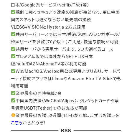
日本/Google系サービス/Netflix/TVer等）
規制に強くセキュアで速度の減衰が殆どなく、更に中国
国内のネットは遅くならない最先端の接続
VLESS+VISIONとHysteria 2方式採用
共用サーバコースでは日本/香港/米国LA/シンガポール/
韓国サーバを多数（70台以上）ご用意、快適な接続が可能
共用サーバから専用サーバまで、5つの選べるコース
プレミアム版では海外からNETFLIX日本
版/hulu/DAZN/AbemaTV等が利用可能
Win/Mac/iOS/Android用公式専用アプリあり、サードパ
ーティ接続アプリではLinuxやAmazon Fire TV Stickでも
利用可能
業界最多の同時接続7台
中国国内決済（WeChat/Alipay）、クレジットカードや暗
号資産USDT(Tether)でのお支払が可能
業界最長のお試し2週間(14日)が可能。まずはお試しを
こちら
からどうぞ!
RSS