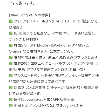
ンまで揃います。
【Xiao Long eSIMの特徴】
クイックインストールリンク or QRコード で 最短3分で
設定完了
何GB使っても減速なしの“本物”のデータ使い放題（テ
ザリングも無制限）
韓国SKT・米T-Mobile・豪Vodafone・タイAIS・仏
Orange など現地キャリア公式プランあり
現地の電話番号付き・通話／SMS込みのプランもあり
世界200ヶ国以上のグローバルプラン、アジア・欧州・北
南米・中東・アフリカの周遊プランあり（切替不要）
フルスピードのデータ使い切り型／デイリー容量型／使
い放題型から用途に応じて選べます
対象プランは注文時に「チャージ（容量追加）」を選ぶだ
けで容量を追加可能
日本はdocomo/au対応（APN切替不要）
中国本土プランはVPNなしでGoogle・LINE・