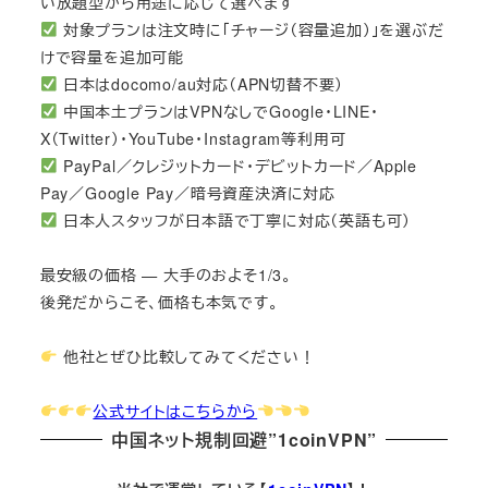
い放題型から用途に応じて選べます
対象プランは注文時に「チャージ（容量追加）」を選ぶだ
けで容量を追加可能
日本はdocomo/au対応（APN切替不要）
中国本土プランはVPNなしでGoogle・LINE・
X（Twitter）・YouTube・Instagram等利用可
PayPal／クレジットカード・デビットカード／Apple
Pay／Google Pay／暗号資産決済に対応
日本人スタッフが日本語で丁寧に対応（英語も可）
最安級の価格 — 大手のおよそ1/3。
後発だからこそ、価格も本気です。
他社とぜひ比較してみてください！
公式サイトはこちらから
中国ネット規制回避”1coinVPN”