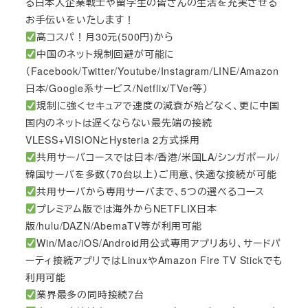
る日本人企業戦士や留学生の皆さんの生活を充実させる
お手伝いをいたします！
高コスパ！月30元(500円)から
中国のネット規制回避が可能に
（Facebook/Twitter/Youtube/Instagram/LINE/Amazon
日本/Google系サービス/Netflix/TVer等）
規制に強くセキュアで速度の減衰が殆どなく、更に中国
国内のネットは遅くならない最先端の接続
VLESS+VISIONとHysteria 2方式採用
共用サーバコースでは日本/香港/米国LA/シンガポール/
韓国サーバを多数（70台以上）ご用意、快適な接続が可能
共用サーバから専用サーバまで、5つの選べるコース
プレミアム版では海外からNETFLIX日本
版/hulu/DAZN/AbemaTV等が利用可能
Win/Mac/iOS/Android用公式専用アプリあり、サードパ
ーティ接続アプリではLinuxやAmazon Fire TV Stickでも
利用可能
業界最多の同時接続7台