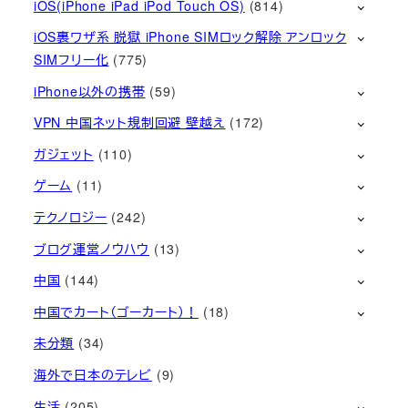
iOS(iPhone iPad iPod Touch OS)
(814)
iOS裏ワザ系 脱獄 iPhone SIMロック解除 アンロック
SIMフリー化
(775)
iPhone以外の携帯
(59)
VPN 中国ネット規制回避 壁越え
(172)
ガジェット
(110)
ゲーム
(11)
テクノロジー
(242)
ブログ運営ノウハウ
(13)
中国
(144)
中国でカート（ゴーカート）！
(18)
未分類
(34)
海外で日本のテレビ
(9)
生活
(205)