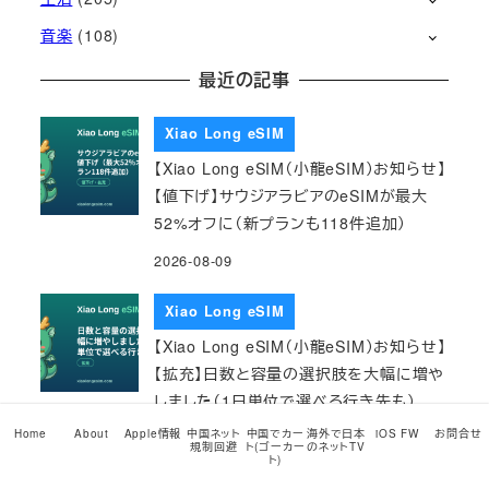
音楽
(108)
最近の記事
Xiao Long eSIM
【Xiao Long eSIM（小龍eSIM）お知らせ】
【値下げ】サウジアラビアのeSIMが最大
52%オフに（新プランも118件追加）
2026-08-09
Xiao Long eSIM
【Xiao Long eSIM（小龍eSIM）お知らせ】
【拡充】日数と容量の選択肢を大幅に増や
しました（1日単位で選べる行き先も）
Home
About
Apple情報
中国ネット
中国でカー
海外で日本
iOS FW
お問合せ
2026-08-08
規制回避
ト(ゴーカー
のネットTV
ト)
1coinVPN