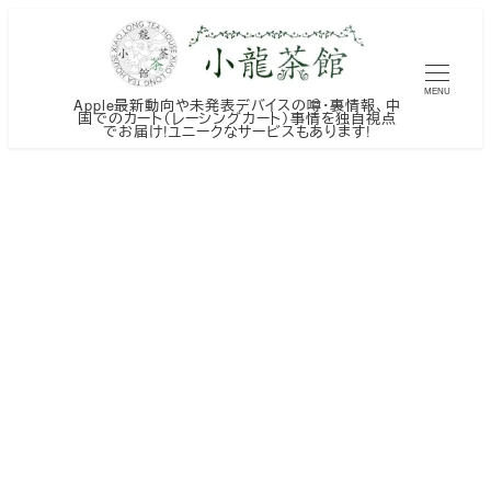
メ
イ
ン
MENU
Apple最新動向や未発表デバイスの噂・裏情報、中
コ
国でのカート（レーシングカート）事情を独自視点
でお届け!ユニークなサービスもあります!
ン
テ
ン
ツ
へ
移
動