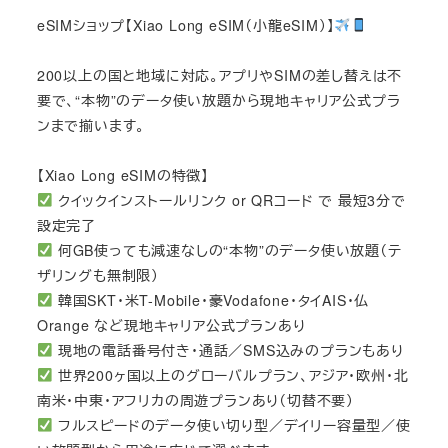
eSIMショップ【Xiao Long eSIM（小龍eSIM）】
200以上の国と地域に対応。アプリやSIMの差し替えは不
要で、“本物”のデータ使い放題から現地キャリア公式プラ
ンまで揃います。
【Xiao Long eSIMの特徴】
クイックインストールリンク or QRコード で 最短3分で
設定完了
何GB使っても減速なしの“本物”のデータ使い放題（テ
ザリングも無制限）
韓国SKT・米T-Mobile・豪Vodafone・タイAIS・仏
Orange など現地キャリア公式プランあり
現地の電話番号付き・通話／SMS込みのプランもあり
世界200ヶ国以上のグローバルプラン、アジア・欧州・北
南米・中東・アフリカの周遊プランあり（切替不要）
フルスピードのデータ使い切り型／デイリー容量型／使