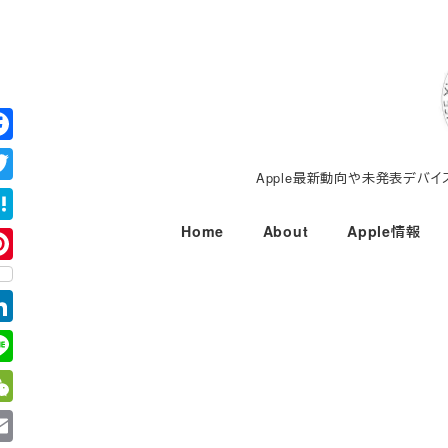
メ
イ
ン
コ
ン
テ
Apple最新動向や未発表デバ
ン
ツ
Home
About
Apple情報
へ
移
動