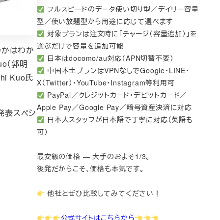
フルスピードのデータ使い切り型／デイリー容量
型／使い放題型から用途に応じて選べます
対象プランは注文時に「チャージ（容量追加）」を
選ぶだけで容量を追加可能
すのかはわか
日本はdocomo/au対応（APN切替不要）
uo（郭明
中国本土プランはVPNなしでGoogle・LINE・
i Kuo氏
X（Twitter）・YouTube・Instagram等利用可
PayPal／クレジットカード・デビットカード／
Apple Pay／Google Pay／暗号資産決済に対応
e発表スペシ
日本人スタッフが日本語で丁寧に対応（英語も
。
可）
最安級の価格 — 大手のおよそ1/3。
後発だからこそ、価格も本気です。
他社とぜひ比較してみてください！
公式サイトはこちらから