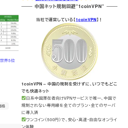
中国ネット規制回避”1coinVPN”
当社で運営している【
1coinVPN
】！
で世界5位
1coinVPN – 中国の規制を受けずに、いつでもどこ
でも快適ネット
日系中国滞在者向けVPNサービスで唯一、中国で
規制されない専用線を全てのプラン・全てのサーバ
 価格
に導入済
ワンコイン（500円）で、安心・高速・自由なオンライ
ン体験