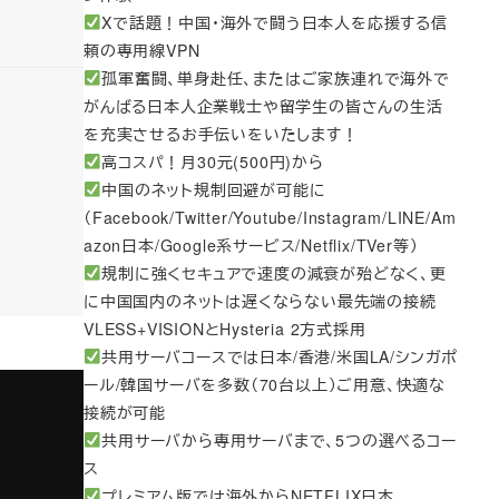
Xで話題！中国・海外で闘う日本人を応援する信
頼の専用線VPN
孤軍奮闘、単身赴任、またはご家族連れで海外で
がんばる日本人企業戦士や留学生の皆さんの生活
を充実させるお手伝いをいたします！
高コスパ！月30元(500円)から
中国のネット規制回避が可能に
（Facebook/Twitter/Youtube/Instagram/LINE/Am
azon日本/Google系サービス/Netflix/TVer等）
規制に強くセキュアで速度の減衰が殆どなく、更
に中国国内のネットは遅くならない最先端の接続
VLESS+VISIONとHysteria 2方式採用
共用サーバコースでは日本/香港/米国LA/シンガポ
ール/韓国サーバを多数（70台以上）ご用意、快適な
接続が可能
共用サーバから専用サーバまで、5つの選べるコー
ス
プレミアム版では海外からNETFLIX日本