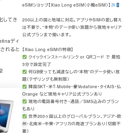
eSIMショップ【Xiao Long eSIM（小龍eSIM）】
を出してき
200以上の国と地域に対応。アプリやSIMの差し替え
は不要で、“本物”のデータ使い放題から現地キャリア
公式プランまで揃います。
tinaディ
用されると
【Xiao Long eSIMの特徴】
クイックインストールリンク or QRコード で 最短
3分で設定完了
型
何GB使っても減速なしの“本物”のデータ使い放
題（テザリングも無制限）
韓国SKT・米T-Mobile・豪Vodafone・タイAIS・仏
Orange など現地キャリア公式プランあり
現地の電話番号付き・通話／SMS込みのプラン
もあり
世界200ヶ国以上のグローバルプラン、アジア・欧
州・北南米・中東・アフリカの周遊プランあり（切替不
要）