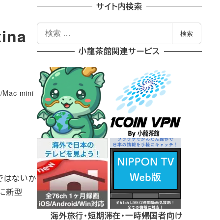
サイト内検索
検
ina
検索
索
小龍茶館関連サービス
/Mac mini
のではないか
）に新型
海外旅行・短期滞在・一時帰国者向け