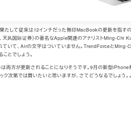
すのか、果たして従来は12インチだった無印MacBookの更新を指
風國際證券、天风国际证券）の著名なApple関連のアナリストMing-Chi K
て、Airの文字はついていません。TrendForceとMing-Ch
ることでしょう。
らか或いは両方が更新されることになりそうです。9月の新型iPhon
ック次第では買いたいと思いますが、さてどうなるでしょう。