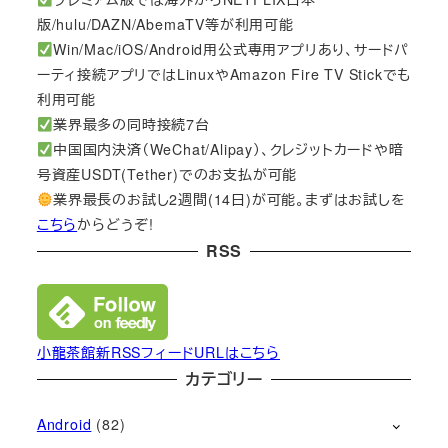
版/hulu/DAZN/AbemaTV等が利用可能
Win/Mac/iOS/Android用公式専用アプリあり、サードパ
ーティ接続アプリではLinuxやAmazon Fire TV Stickでも
利用可能
業界最多の同時接続7台
中国国内決済（WeChat/Alipay）、クレジットカードや暗
号資産USDT(Tether)でのお支払が可能
業界最長のお試し2週間(14日)が可能。まずはお試しを
こちら
からどうぞ!
RSS
小龍茶館新RSSフィードURLはこちら
カテゴリー
Android
(82)