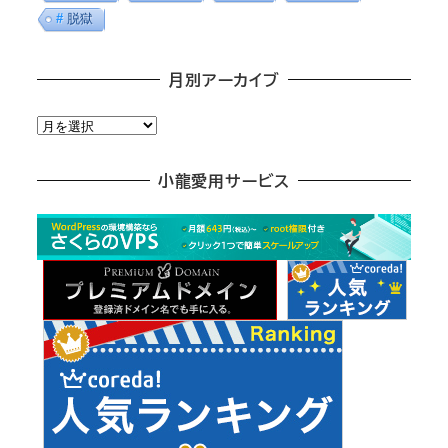
脱獄
月別アーカイブ
月
別
ア
小龍愛用サービス
ー
カ
イ
ブ