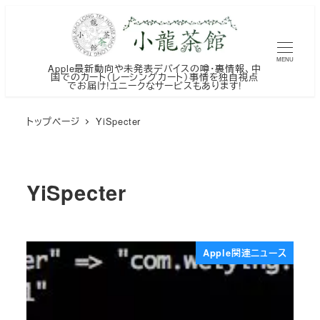
メ
イ
ン
MENU
Apple最新動向や未発表デバイスの噂・裏情報、中
コ
国でのカート（レーシングカート）事情を独自視点
でお届け!ユニークなサービスもあります!
ン
テ
トップページ
YiSpecter
ン
ツ
へ
YiSpecter
移
動
Apple関連ニュース