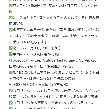
ワンコイン（500円）で、安心・高速・自由なオンライン体
験
Xで話題！中国・海外で闘う日本人を応援する信頼の専
用線VPN
孤軍奮闘、単身赴任、またはご家族連れで海外でがんば
る日本人企業戦士や留学生の皆さんの生活を充実させる
お手伝いをいたします！
高コスパ！月30元(500円)から
中国のネット規制回避が可能に
（Facebook/Twitter/Youtube/Instagram/LINE/Amazon
日本/Google系サービス/Netflix/TVer等）
規制に強くセキュアで速度の減衰が殆どなく、更に中国
国内のネットは遅くならない最先端の接続
VLESS+VISIONとHysteria 2方式採用
共用サーバコースでは日本/香港/米国LA/シンガポール/
韓国サーバを多数（70台以上）ご用意、快適な接続が可能
共用サーバから専用サーバまで、5つの選べるコース
プレミアム版では海外からNETFLIX日本