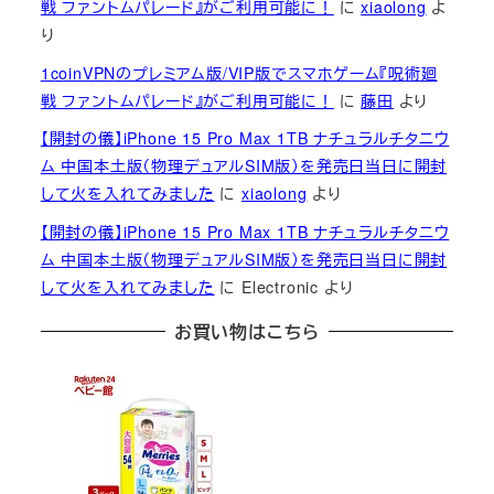
戦 ファントムパレード』がご利用可能に！
に
xiaolong
よ
り
1coinVPNのプレミアム版/VIP版でスマホゲーム『呪術廻
戦 ファントムパレード』がご利用可能に！
に
藤田
より
【開封の儀】iPhone 15 Pro Max 1TB ナチュラルチタニウ
ム 中国本土版（物理デュアルSIM版）を発売日当日に開封
して火を入れてみました
に
xiaolong
より
【開封の儀】iPhone 15 Pro Max 1TB ナチュラルチタニウ
ム 中国本土版（物理デュアルSIM版）を発売日当日に開封
して火を入れてみました
に
Electronic
より
お買い物はこちら