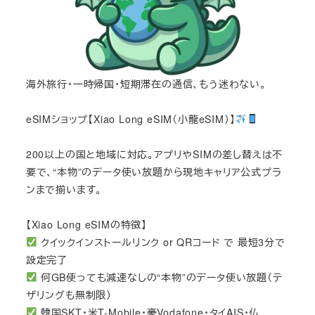
海外旅行・一時帰国・短期滞在の通信、もう迷わない。
eSIMショップ【Xiao Long eSIM（小龍eSIM）】
200以上の国と地域に対応。アプリやSIMの差し替えは不
要で、“本物”のデータ使い放題から現地キャリア公式プラ
ンまで揃います。
【Xiao Long eSIMの特徴】
クイックインストールリンク or QRコード で 最短3分で
設定完了
何GB使っても減速なしの“本物”のデータ使い放題（テ
ザリングも無制限）
韓国SKT・米T-Mobile・豪Vodafone・タイAIS・仏