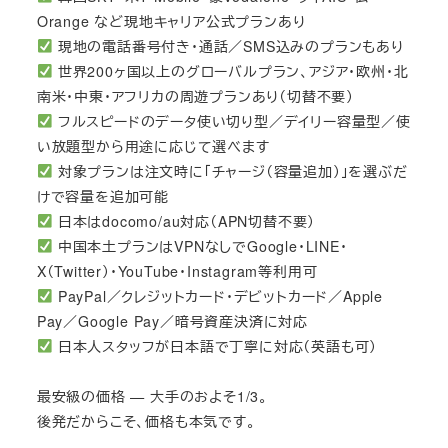
Orange など現地キャリア公式プランあり
現地の電話番号付き・通話／SMS込みのプランもあり
世界200ヶ国以上のグローバルプラン、アジア・欧州・北
南米・中東・アフリカの周遊プランあり（切替不要）
フルスピードのデータ使い切り型／デイリー容量型／使
い放題型から用途に応じて選べます
対象プランは注文時に「チャージ（容量追加）」を選ぶだ
けで容量を追加可能
日本はdocomo/au対応（APN切替不要）
中国本土プランはVPNなしでGoogle・LINE・
X（Twitter）・YouTube・Instagram等利用可
PayPal／クレジットカード・デビットカード／Apple
Pay／Google Pay／暗号資産決済に対応
日本人スタッフが日本語で丁寧に対応（英語も可）
最安級の価格 — 大手のおよそ1/3。
後発だからこそ、価格も本気です。