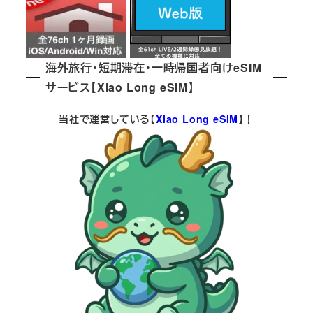
海外旅行・短期滞在・一時帰国者向けeSIM
サービス【Xiao Long eSIM】
当社で運営している【
Xiao Long eSIM
】！