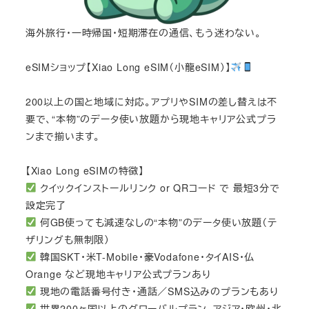
海外旅行・一時帰国・短期滞在の通信、もう迷わない。
eSIMショップ【Xiao Long eSIM（小龍eSIM）】
200以上の国と地域に対応。アプリやSIMの差し替えは不
要で、“本物”のデータ使い放題から現地キャリア公式プラ
ンまで揃います。
【Xiao Long eSIMの特徴】
クイックインストールリンク or QRコード で 最短3分で
設定完了
何GB使っても減速なしの“本物”のデータ使い放題（テ
ザリングも無制限）
韓国SKT・米T-Mobile・豪Vodafone・タイAIS・仏
Orange など現地キャリア公式プランあり
現地の電話番号付き・通話／SMS込みのプランもあり
世界200ヶ国以上のグローバルプラン、アジア・欧州・北