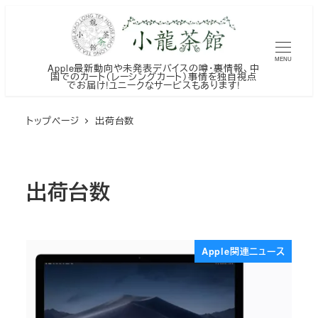
メ
イ
ン
MENU
Apple最新動向や未発表デバイスの噂・裏情報、中
コ
国でのカート（レーシングカート）事情を独自視点
でお届け!ユニークなサービスもあります!
ン
テ
トップページ
出荷台数
ン
ツ
へ
出荷台数
移
動
Apple関連ニュース