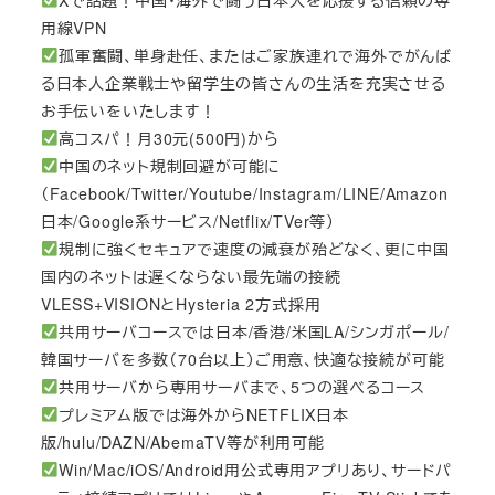
用線VPN
孤軍奮闘、単身赴任、またはご家族連れで海外でがんば
る日本人企業戦士や留学生の皆さんの生活を充実させる
お手伝いをいたします！
高コスパ！月30元(500円)から
中国のネット規制回避が可能に
（Facebook/Twitter/Youtube/Instagram/LINE/Amazon
日本/Google系サービス/Netflix/TVer等）
規制に強くセキュアで速度の減衰が殆どなく、更に中国
国内のネットは遅くならない最先端の接続
VLESS+VISIONとHysteria 2方式採用
共用サーバコースでは日本/香港/米国LA/シンガポール/
韓国サーバを多数（70台以上）ご用意、快適な接続が可能
共用サーバから専用サーバまで、5つの選べるコース
プレミアム版では海外からNETFLIX日本
版/hulu/DAZN/AbemaTV等が利用可能
Win/Mac/iOS/Android用公式専用アプリあり、サードパ