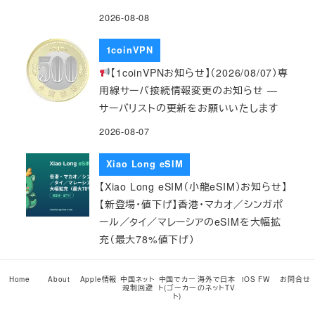
2026-08-08
1coinVPN
【1coinVPNお知らせ】（2026/08/07）専
用線サーバ接続情報変更のお知らせ ―
サーバリストの更新をお願いいたします
2026-08-07
Xiao Long eSIM
【Xiao Long eSIM（小龍eSIM）お知らせ】
【新登場・値下げ】香港・マカオ／シンガポ
ール／タイ／マレーシアのeSIMを大幅拡
充（最大78%値下げ）
2026-08-07
Home
About
Apple情報
中国ネット
中国でカー
海外で日本
iOS FW
お問合せ
規制回避
ト(ゴーカー
のネットTV
Xiao Long eSIM
ト)