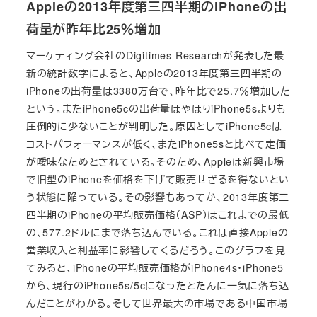
Appleの2013年度第三四半期のiPhoneの出
荷量が昨年比25％増加
マーケティング会社のDigitimes Researchが発表した最
新の統計数字によると、Appleの2013年度第三四半期の
iPhoneの出荷量は3380万台で、昨年比で25.7％増加した
という。またiPhone5cの出荷量はやはりiPhone5sよりも
圧倒的に少ないことが判明した。原因としてiPhone5cは
コストパフォーマンスが低く、またiPhone5sと比べて定価
が曖昧なためとされている。そのため、Appleは新興市場
で旧型のiPhoneを価格を下げて販売せざるを得ないとい
う状態に陥っている。その影響もあってか、2013年度第三
四半期のiPhoneの平均販売価格（ASP）はこれまでの最低
の、577.2ドルにまで落ち込んでいる。これは直接Appleの
営業収入と利益率に影響してくるだろう。このグラフを見
てみると、iPhoneの平均販売価格がiPhone4s・iPhone5
から、現行のiPhone5s/5cになったとたんに一気に落ち込
んだことがわかる。そして世界最大の市場である中国市場