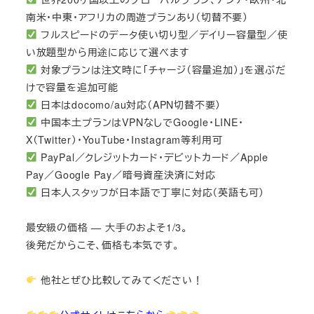
南米・中東・アフリカの周遊プランあり（切替不要）
フルスピードのデータ使い切り型／デイリー容量型／使
い放題型から用途に応じて選べます
対象プランは注文時に「チャージ（容量追加）」を選ぶだ
けで容量を追加可能
日本はdocomo/au対応（APN切替不要）
中国本土プランはVPNなしでGoogle・LINE・
X（Twitter）・YouTube・Instagram等利用可
PayPal／クレジットカード・デビットカード／Apple
Pay／Google Pay／暗号資産決済に対応
日本人スタッフが日本語で丁寧に対応（英語も可）
最安級の価格 — 大手のおよそ1/3。
後発だからこそ、価格も本気です。
他社とぜひ比較してみてください！