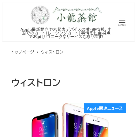
メ
イ
ン
MENU
Apple最新動向や未発表デバイスの噂・裏情報、中
コ
国でのカート（レーシングカート）事情を独自視点
でお届け!ユニークなサービスもあります!
ン
テ
トップページ
ウィストロン
ン
ツ
へ
ウィストロン
移
動
Apple関連ニュース