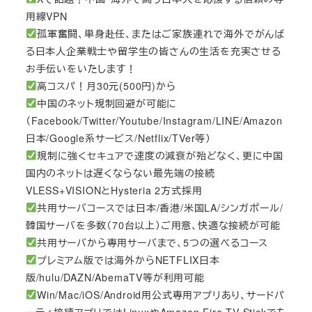
用線VPN
孤軍奮闘、単身赴任、またはご家族連れで海外でがんば
る日本人企業戦士や留学生の皆さんの生活を充実させる
お手伝いをいたします！
高コスパ！月30元(500円)から
中国のネット規制回避が可能に
（Facebook/Twitter/Youtube/Instagram/LINE/Amazon
日本/Google系サービス/Netflix/TVer等）
規制に強くセキュアで速度の減衰が殆どなく、更に中国
国内のネットは遅くならない最先端の接続
VLESS+VISIONとHysteria 2方式採用
共用サーバコースでは日本/香港/米国LA/シンガポール/
韓国サーバを多数（70台以上）ご用意、快適な接続が可能
共用サーバから専用サーバまで、5つの選べるコース
プレミアム版では海外からNETFLIX日本
版/hulu/DAZN/AbemaTV等が利用可能
Win/Mac/iOS/Android用公式専用アプリあり、サードパ
ーティ接続アプリではLinuxやAmazon Fire TV Stickでも