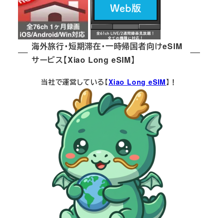
海外旅行・短期滞在・一時帰国者向けeSIM
サービス【Xiao Long eSIM】
当社で運営している【
Xiao Long eSIM
】！