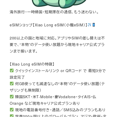
海外旅行・一時帰国・短期滞在の通信、もう迷わない。
eSIMショップ【Xiao Long eSIM（小龍eSIM）】
200以上の国と地域に対応。アプリやSIMの差し替えは不
要で、“本物”のデータ使い放題から現地キャリア公式プラ
ンまで揃います。
【Xiao Long eSIMの特徴】
クイックインストールリンク or QRコード で 最短3分で
設定完了
何GB使っても減速なしの“本物”のデータ使い放題（テ
ザリングも無制限）
韓国SKT・米T-Mobile・豪Vodafone・タイAIS・仏
Orange など現地キャリア公式プランあり
現地の電話番号付き・通話／SMS込みのプランもあり
世界200ヶ国以上のグローバルプラン、アジア・欧州・北