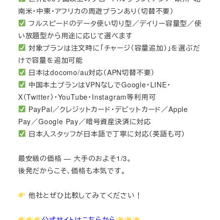
南米・中東・アフリカの周遊プランあり（切替不要）
フルスピードのデータ使い切り型／デイリー容量型／使
い放題型から用途に応じて選べます
対象プランは注文時に「チャージ（容量追加）」を選ぶだ
けで容量を追加可能
日本はdocomo/au対応（APN切替不要）
中国本土プランはVPNなしでGoogle・LINE・
X（Twitter）・YouTube・Instagram等利用可
PayPal／クレジットカード・デビットカード／Apple
Pay／Google Pay／暗号資産決済に対応
日本人スタッフが日本語で丁寧に対応（英語も可）
最安級の価格 — 大手のおよそ1/3。
後発だからこそ、価格も本気です。
他社とぜひ比較してみてください！
公式サイトはこちらから