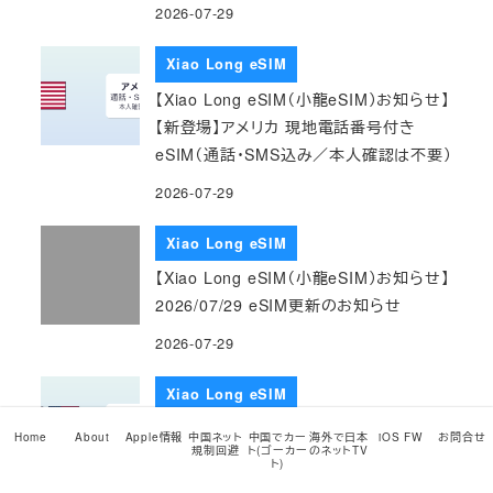
2026-07-29
Xiao Long eSIM
【Xiao Long eSIM（小龍eSIM）お知らせ】
【新登場】アメリカ 現地電話番号付き
eSIM（通話・SMS込み／本人確認は不要）
2026-07-29
Xiao Long eSIM
【Xiao Long eSIM（小龍eSIM）お知らせ】
2026/07/29 eSIM更新のお知らせ
2026-07-29
Xiao Long eSIM
【Xiao Long eSIM（小龍eSIM）お知らせ】
Home
About
Apple情報
中国ネット
中国でカー
海外で日本
iOS FW
お問合せ
規制回避
ト(ゴーカー
のネットTV
【新登場】世界202ヶ国で使える超長期グ
ト)
ローバルeSIM（180日・365日）