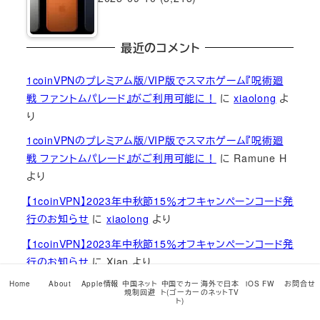
最近のコメント
1coinVPNのプレミアム版/VIP版でスマホゲーム『呪術廻
戦 ファントムパレード』がご利用可能に！
に
xiaolong
よ
り
1coinVPNのプレミアム版/VIP版でスマホゲーム『呪術廻
戦 ファントムパレード』がご利用可能に！
に
Ramune H
より
【1coinVPN】2023年中秋節15％オフキャンペーンコード発
行のお知らせ
に
xiaolong
より
【1coinVPN】2023年中秋節15％オフキャンペーンコード発
行のお知らせ
に
Xian
より
Home
About
Apple情報
中国ネット
中国でカー
海外で日本
iOS FW
お問合せ
【1coinVPN】2023年中秋節15％オフキャンペーンコード発
規制回避
ト(ゴーカー
のネットTV
ト)
行のお知らせ
に
xiaolong
より