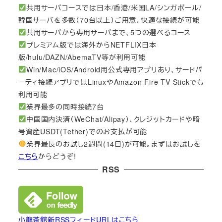
共用サーバコースでは日本/香港/米国LA/シンガポール/
韓国サーバを多数（70台以上）ご用意、快適な接続が可能
共用サーバから専用サーバまで、5つの選べるコース
プレミアム版では海外からNETFLIX日本
版/hulu/DAZN/AbemaTV等が利用可能
Win/Mac/iOS/Android用公式専用アプリあり、サードパ
ーティ接続アプリではLinuxやAmazon Fire TV Stickでも
利用可能
業界最多の同時接続7台
中国国内決済（WeChat/Alipay）、クレジットカードや暗
号資産USDT(Tether)でのお支払が可能
業界最長のお試し2週間(14日)が可能。まずはお試しを
こちら
からどうぞ!
RSS
小龍茶館新RSSフィードURLはこちら