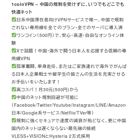
1coinVPN – 中国の規制を受けずに、いつでもどこでも
快適ネット
日系中国滞在者向けVPNサービスで唯一、中国で規制
されない専用線を全てのプラン・全てのサーバに導入済
ワンコイン（500円）で、安心・高速・自由なオンライン体
験
Xで話題！中国・海外で闘う日本人を応援する信頼の専
用線VPN
孤軍奮闘、単身赴任、またはご家族連れで海外でがんば
る日本人企業戦士や留学生の皆さんの生活を充実させる
お手伝いをいたします！
高コスパ！月30元(500円)から
中国のネット規制回避が可能に
（Facebook/Twitter/Youtube/Instagram/LINE/Amazon
日本/Google系サービス/Netflix/TVer等）
規制に強くセキュアで速度の減衰が殆どなく、更に中国
国内のネットは遅くならない最先端の接続
VLESS+VISIONとHysteria 2方式採用