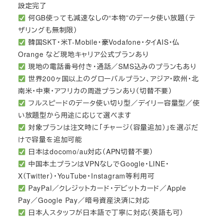
設定完了
何GB使っても減速なしの“本物”のデータ使い放題（テ
ザリングも無制限）
韓国SKT・米T-Mobile・豪Vodafone・タイAIS・仏
Orange など現地キャリア公式プランあり
現地の電話番号付き・通話／SMS込みのプランもあり
世界200ヶ国以上のグローバルプラン、アジア・欧州・北
南米・中東・アフリカの周遊プランあり（切替不要）
フルスピードのデータ使い切り型／デイリー容量型／使
い放題型から用途に応じて選べます
対象プランは注文時に「チャージ（容量追加）」を選ぶだ
けで容量を追加可能
日本はdocomo/au対応（APN切替不要）
中国本土プランはVPNなしでGoogle・LINE・
X（Twitter）・YouTube・Instagram等利用可
PayPal／クレジットカード・デビットカード／Apple
Pay／Google Pay／暗号資産決済に対応
日本人スタッフが日本語で丁寧に対応（英語も可）