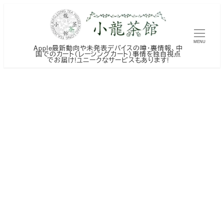
メ
イ
ン
MENU
Apple最新動向や未発表デバイスの噂・裏情報、中
コ
国でのカート（レーシングカート）事情を独自視点
でお届け!ユニークなサービスもあります!
ン
テ
ン
ツ
へ
移
動