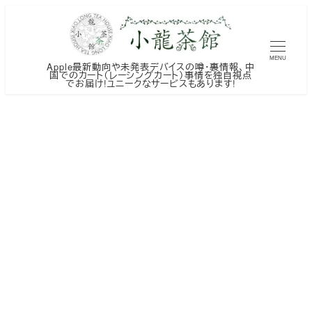
メ
イ
ン
MENU
Apple最新動向や未発表デバイスの噂・裏情報、中
コ
国でのカート（レーシングカート）事情を独自視点
でお届け!ユニークなサービスもあります!
ン
テ
ン
ツ
へ
移
動