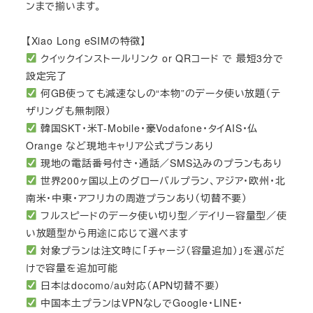
ンまで揃います。
【Xiao Long eSIMの特徴】
クイックインストールリンク or QRコード で 最短3分で
設定完了
何GB使っても減速なしの“本物”のデータ使い放題（テ
ザリングも無制限）
韓国SKT・米T-Mobile・豪Vodafone・タイAIS・仏
Orange など現地キャリア公式プランあり
現地の電話番号付き・通話／SMS込みのプランもあり
世界200ヶ国以上のグローバルプラン、アジア・欧州・北
南米・中東・アフリカの周遊プランあり（切替不要）
フルスピードのデータ使い切り型／デイリー容量型／使
い放題型から用途に応じて選べます
対象プランは注文時に「チャージ（容量追加）」を選ぶだ
けで容量を追加可能
日本はdocomo/au対応（APN切替不要）
中国本土プランはVPNなしでGoogle・LINE・