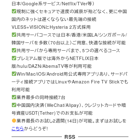
日本/Google系サービス/Netflix/TVer等）
規制に強くセキュアで速度の減衰が殆どなく、更に中国
国内のネットは遅くならない最先端の接続
VLESS+VISIONとHysteria 2方式採用
共用サーバコースでは日本/香港/米国LA/シンガポール/
韓国サーバを多数（70台以上）ご用意、快適な接続が可能
共用サーバから専用サーバまで、5つの選べるコース
プレミアム版では海外からNETFLIX日本
版/hulu/DAZN/AbemaTV等が利用可能
Win/Mac/iOS/Android用公式専用アプリあり、サードパ
ーティ接続アプリではLinuxやAmazon Fire TV Stickでも
利用可能
業界最多の同時接続7台
中国国内決済（WeChat/Alipay）、クレジットカードや暗
号資産USDT(Tether)でのお支払が可能
業界最長のお試し2週間(14日)が可能。まずはお試しを
こちら
からどうぞ!
RSS