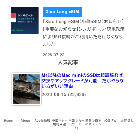
Xiao Long eSIM
【Xiao Long eSIM（小龍eSIM）お知らせ】
【重要なお知らせ】シンガポール：現地政策
により5G接続がご利用いただけなくなり
ました
2026-07-23
人気記事
M1以降のMac miniのSSDは超頑張れば
交換やアップグレードが可能…だがやらな
い方がいい理由
2023-08-15
(23,638)
【全バージョン全機種網羅！最新iOS…
Home
About
Apple情報
中国ネット
中国でカー
海外で日本
iOS FW
お問合せ
2026-05-12
(18,700)
規制回避
ト(ゴーカー
のネットTV
ト)