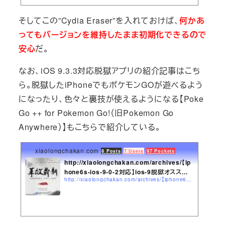
そしてこの”Cydia Eraser”を入れておけば、
何かあ
ってもバージョンを維持したまま初期化できるので
安心
だ。
なお、iOS 9.3.3対応脱獄アプリの紹介記事はこち
ら。脱獄したiPhoneでもポケモンGOが遊べるよう
になったり、色々と裏技が使えるようになる【Poke
Go ++ for Pokemon Go!（旧Pokemon Go
Anywhere）】もこちらで紹介している。
xiaolongchakan.com
8 Posts
7 Users
97 Pockets
http://xiaolongchakan.com/archives/【ip
hone6s-ios-9-0-2対応】ios-9脱獄オスス...
http://xiaolongchakan.com/archives/【iphone6s-ios-9-0-2対応】ios-9脱獄オススメのcydia脱獄アプリとソー.html