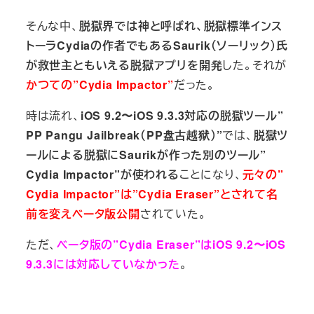
そんな中、
脱獄界では神と呼ばれ、脱獄標準インス
トーラCydiaの作者でもあるSaurik（ソーリック）氏
が救世主ともいえる脱獄アプリを開発
した。それが
かつての”Cydia Impactor”
だった。
時は流れ、
iOS 9.2〜iOS 9.3.3対応の脱獄ツール”
PP Pangu Jailbreak（PP盘古越狱）”
では、
脱獄ツ
ールによる脱獄にSaurikが作った別のツール”
Cydia Impactor”が使われる
ことになり、
元々の”
Cydia Impactor”は”Cydia Eraser”とされて名
前を変えベータ版公開
されていた。
ただ、
ベータ版の”Cydia Eraser”はiOS 9.2〜iOS
9.3.3には対応していなかった
。