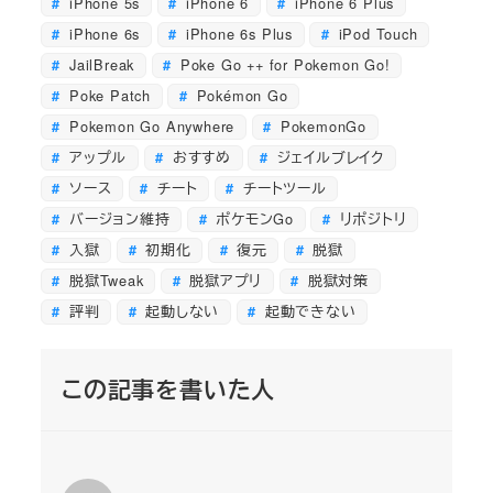
iPhone 5s
iPhone 6
iPhone 6 Plus
iPhone 6s
iPhone 6s Plus
iPod Touch
JailBreak
Poke Go ++ for Pokemon Go!
Poke Patch
Pokémon Go
Pokemon Go Anywhere
PokemonGo
アップル
おすすめ
ジェイルブレイク
ソース
チート
チートツール
バージョン維持
ポケモンGo
リポジトリ
入獄
初期化
復元
脱獄
脱獄Tweak
脱獄アプリ
脱獄対策
評判
起動しない
起動できない
この記事を書いた人