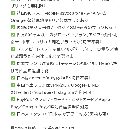
ザリングも無制限）
韓国SKT・米T-Mobile・豪Vodafone・タイAIS・仏
Orange など現地キャリア公式プランあり
現地の電話番号付き・通話／SMS込みのプランもあり
世界200ヶ国以上のグローバルプラン、アジア・欧州・北
南米・中東・アフリカの周遊プランあり（切替不要）
フルスピードのデータ使い切り型／デイリー容量型／使
い放題型から用途に応じて選べます
対象プランは注文時に「チャージ（容量追加）」を選ぶだ
けで容量を追加可能
日本はdocomo/au対応（APN切替不要）
中国本土プランはVPNなしでGoogle・LINE・
X（Twitter）・YouTube・Instagram等利用可
PayPal／クレジットカード・デビットカード／Apple
Pay／Google Pay／暗号資産決済に対応
日本人スタッフが日本語で丁寧に対応（英語も可）
最安級の価格 — 大手のおよそ1/3。