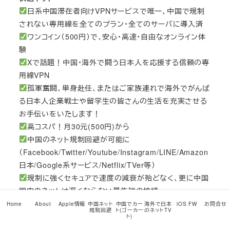
日系中国滞在者向けVPNサービスで唯一、中国で規制
されない専用線を全てのプラン・全てのサーバに導入済
ワンコイン（500円）で、安心・高速・自由なオンライン体
験
Xで話題！中国・海外で闘う日本人を応援する信頼の専
用線VPN
孤軍奮闘、単身赴任、またはご家族連れで海外でがんば
る日本人企業戦士や留学生の皆さんの生活を充実させる
お手伝いをいたします！
高コスパ！月30元(500円)から
中国のネット規制回避が可能に
（Facebook/Twitter/Youtube/Instagram/LINE/Amazon
日本/Google系サービス/Netflix/TVer等）
規制に強くセキュアで速度の減衰が殆どなく、更に中国
国内のネットは遅くならない最先端の接続
VLESS+VISIONとHysteria 2方式採用
Home
About
Apple情報
中国ネット
中国でカー
海外で日本
iOS FW
お問合せ
規制回避
ト(ゴーカー
のネットTV
共用サーバコースでは日本/香港/米国LA/シンガポール/
ト)
韓国サーバを多数（70台以上）ご用意、快適な接続が可能