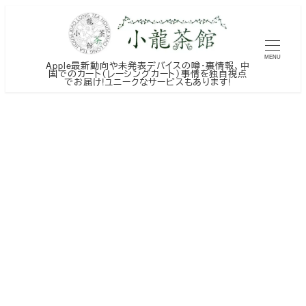
メ
イ
ン
MENU
Apple最新動向や未発表デバイスの噂・裏情報、中
コ
国でのカート（レーシングカート）事情を独自視点
でお届け!ユニークなサービスもあります!
ン
テ
ン
ツ
へ
移
動