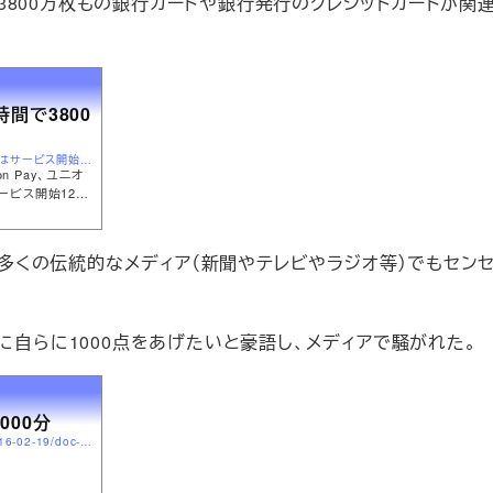
間で3800万枚もの銀行カードや銀行発行のクレジットカードが関
時間で3800
http://xiaolongchakan.com/archives/apple-pay、中国ではサービス開始12時間で3800万枚のカード.html
n Pay、ユニオ
ービス開始12時
ユーザが3800
ことを明らかに
でも多くの伝統的なメディア（新聞やテレビやラジオ等）でもセン
に自らに1000点をあげたいと豪語し、メディアで騒がれた。
000分
http://finance.sina.com.cn/money/bank/bank_hydt/2016-02-19/doc-ifxprupc9475383.shtml