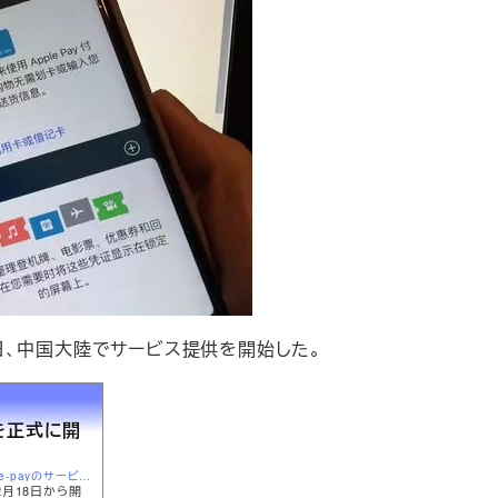
18日、中国大陸でサービス提供を開始した。
スを正式に開
http://xiaolongchakan.com/archives/apple、中国でapple-payのサービスを正式に開始、各銀行や.html
2月18日から開