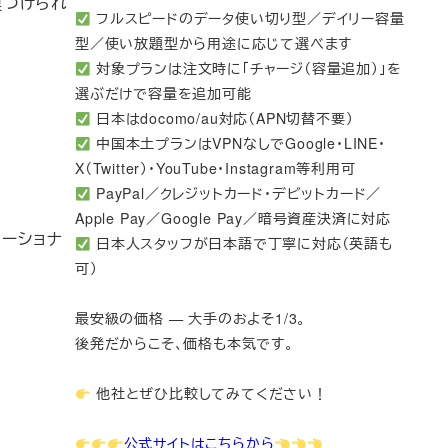
連づけられ
フルスピードのデータ使い切り型／デイリー容量
型／使い放題型から用途に応じて選べます
対象プランは注文時に「チャージ（容量追加）」を
選ぶだけで容量を追加可能
日本はdocomo/au対応（APN切替不要）
中国本土プランはVPNなしでGoogle・LINE・
X（Twitter）・YouTube・Instagram等利用可
PayPal／クレジットカード・デビットカード／
Apple Pay／Google Pay／暗号資産決済に対応
セーショナ
日本人スタッフが日本語で丁寧に対応（英語も
可）
最安級の価格 — 大手のおよそ1/3。
後発だからこそ、価格も本気です。
他社とぜひ比較してみてください！
公式サイトはこちらから