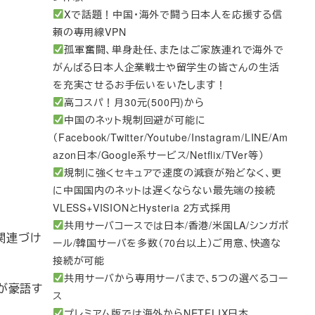
Xで話題！中国・海外で闘う日本人を応援する信
頼の専用線VPN
孤軍奮闘、単身赴任、またはご家族連れで海外で
がんばる日本人企業戦士や留学生の皆さんの生活
を充実させるお手伝いをいたします！
高コスパ！月30元(500円)から
中国のネット規制回避が可能に
（Facebook/Twitter/Youtube/Instagram/LINE/Am
azon日本/Google系サービス/Netflix/TVer等）
規制に強くセキュアで速度の減衰が殆どなく、更
に中国国内のネットは遅くならない最先端の接続
VLESS+VISIONとHysteria 2方式採用
共用サーバコースでは日本/香港/米国LA/シンガポ
関連づけ
ール/韓国サーバを多数（70台以上）ご用意、快適な
接続が可能
共用サーバから専用サーバまで、5つの選べるコー
Oが豪語す
ス
プレミアム版では海外からNETFLIX日本