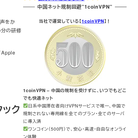
中国ネット規制回避”1coinVPN”
当社で運営している【
1coinVPN
】！
に声をか
0分の研修
pple
1coinVPN – 中国の規制を受けずに、いつでもどこ
でも快適ネット
クック
日系中国滞在者向けVPNサービスで唯一、中国で
規制されない専用線を全てのプラン・全てのサーバ
に導入済
ワンコイン（500円）で、安心・高速・自由なオンライ
ン体験