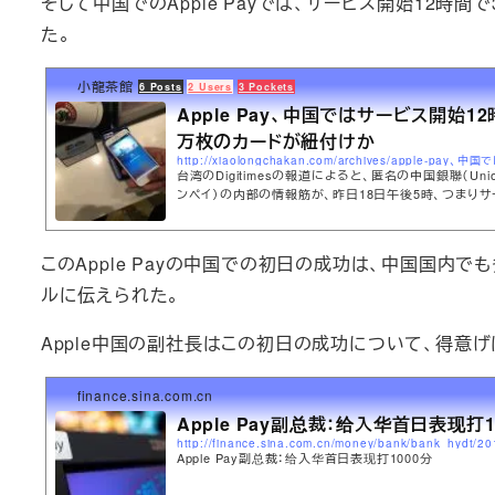
そして中国でのApple Payでは、サービス開始12時
た。
小龍茶館
6 Posts
2 Users
3 Pockets
Apple Pay、中国ではサービス開始12
万枚のカードが紐付けか
台湾のDigitimesの報道によると、匿名の中国銀聯（Unio
ンペイ）の内部の情報筋が、昨日18日午後5時、つまりサ
間後に内部で発表されたレポートによると、中国のApple
万枚もの銀聯に対応した銀行カードを紐付けしたという
したという。
このApple Payの中国での初日の成功は、中国国内
ルに伝えられた。
Apple中国の副社長はこの初日の成功について、得意げ
finance.sina.com.cn
Apple Pay副总裁：给入华首日表现打1
Apple Pay副总裁：给入华首日表现打1000分