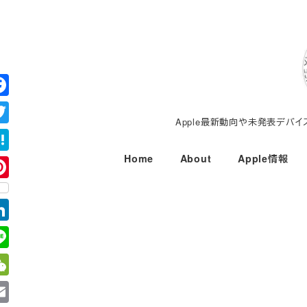
メ
イ
ン
コ
ン
テ
Apple最新動向や未発表デバ
ン
ツ
Home
About
Apple情報
へ
移
動