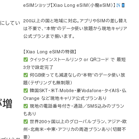
eSIMショップ【Xiao Long eSIM（小龍eSIM）】
200以上の国と地域に対応。アプリやSIMの差し替え
事にしてい
は不要で、“本物”のデータ使い放題から現地キャリア
公式プランまで揃います。
【Xiao Long eSIMの特徴】
クイックインストールリンク or QRコード で 最短
3分で設定完了
何GB使っても減速なしの“本物”のデータ使い放
題（テザリングも無制限）
韓国SKT・米T-Mobile・豪Vodafone・タイAIS・仏
Orange など現地キャリア公式プランあり
が増
現地の電話番号付き・通話／SMS込みのプラン
もあり
世界200ヶ国以上のグローバルプラン、アジア・欧
州・北南米・中東・アフリカの周遊プランあり（切替不
要）