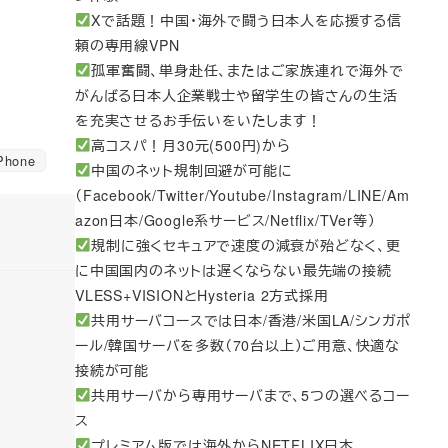
Xで話題！中国・海外で闘う日本人を応援する信
頼の専用線VPN
孤軍奮闘、単身赴任、またはご家族連れで海外で
がんばる日本人企業戦士や留学生の皆さんの生活
を充実させるお手伝いをいたします！
高コスパ！月30元(500円)から
hone
中国のネット規制回避が可能に
（Facebook/Twitter/Youtube/Instagram/LINE/Am
azon日本/Google系サービス/Netflix/TVer等）
規制に強くセキュアで速度の減衰が殆どなく、更
に中国国内のネットは遅くならない最先端の接続
VLESS+VISIONとHysteria 2方式採用
共用サーバコースでは日本/香港/米国LA/シンガポ
ール/韓国サーバを多数（70台以上）ご用意、快適な
接続が可能
共用サーバから専用サーバまで、5つの選べるコー
ス
プレミアム版では海外からNETFLIX日本