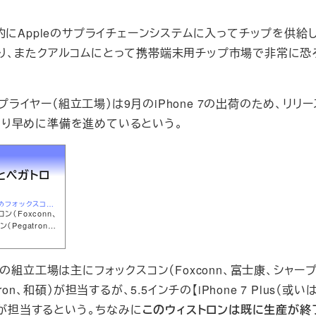
にAppleのサプライチェーンシステムに入ってチップを供給
り、またクアルコムにとって携帯端末用チップ市場で非常に恐
プライヤー（組立工場）は9月のiPhone 7の出荷のため、リリ
り早めに準備を進めているという。
ンとペガトロ
http://xiaolongchakan.com/archives/iphone-7生産のためフォックスコンとペガトロンが早く.html
ン（Foxconn、
egatron、
いう。もちろんこ
e【iPhone
7】の組立工場は主にフォックスコン（Foxconn、富士康、シャー
碩）が担当するが、5.5インチの【iPhone 7 Plus（或いはiP
緯創）が担当するという。ちなみに
このウィストロンは既に生産が終