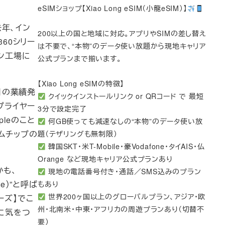
eSIMショップ【Xiao Long eSIM（小龍eSIM）】
年、イン
200以上の国と地域に対応。アプリやSIMの差し替え
360シリー
は不要で、“本物”のデータ使い放題から現地キャリア
ヘン工場に
公式プランまで揃います。
【Xiao Long eSIMの特徴】
先月の業績発
クイックインストールリンク or QRコード で 最短
プライヤー
3分で設定完了
leのこと
何GB使っても減速なしの“本物”のデータ使い放
ムチップの
題（テザリングも無制限）
韓国SKT・米T-Mobile・豪Vodafone・タイAIS・仏
Orange など現地キャリア公式プランあり
かも、
現地の電話番号付き・通話／SMS込みのプラン
e）”と呼ば
もあり
世界200ヶ国以上のグローバルプラン、アジア・欧
ーズ】でこ
州・北南米・中東・アフリカの周遊プランあり（切替不
に気をつ
要）