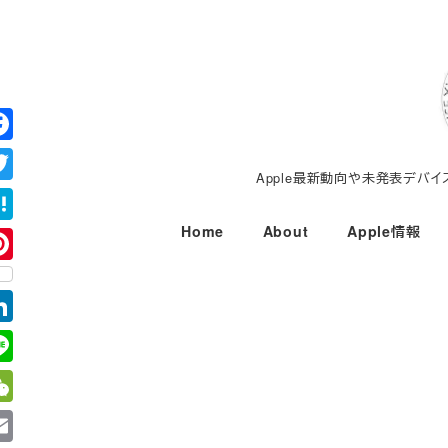
メ
イ
ン
コ
ン
テ
Apple最新動向や未発表デバ
ン
ツ
Home
About
Apple情報
へ
移
動