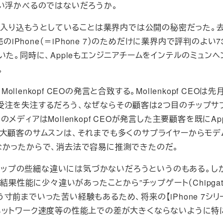
を思い浮かべるのではないだろうか。
図に入り込もうとしていることは業界内では公開の秘密だった。去
iPhone（＝iPhone 7）のためだけに業界内で評判のよい7
た。同時に、Appleもエンジニアチームをインテルのミュン
。
llenkopf CEOの発言と合致する。Mollenkopf CEOは
受注を失注するだろう、なぜならその顧客は2つ目のチップサ
ィアはMollenkopf CEOが発言した主要顧客を既にApp
要大顧客のサムスンは、それまでも多くのサプライヤーからモデ
なかったからで、消去法で容易に推測できたのだ。
のチップの些細な違いには気づかないだろうというのもある。し
した結果性能に少々違いがあったことから”チップゲート（Chipgat
前までいった苦い経験もあるため、将来の【iPhone 7シリ
ネットワーク速度等の性能上での差が大きくならないように特