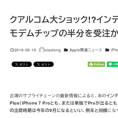
クアルコム大ショック!?インテル
モデムチップの半分を受注
カテゴリー
カテゴ
2016-05-19
xiaolong
Apple関連ニュース
iPh
投稿日
著
者
台湾のサプライチェーンの最新情報によると、あの
インテル
Plus（iPhone 7 Proとも、または単独でProが出
の出荷時期は今年の9月になるといい、例年と同様
にな