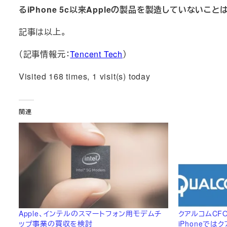
るiPhone 5c以来Appleの製品を製造していないこ
記事は以上。
（記事情報元：
Tencent Tech
）
Visited 168 times, 1 visit(s) today
関連
Apple、インテルのスマートフォン用モデムチ
クアルコムCFO
ップ事業の買収を検討
iPhoneで