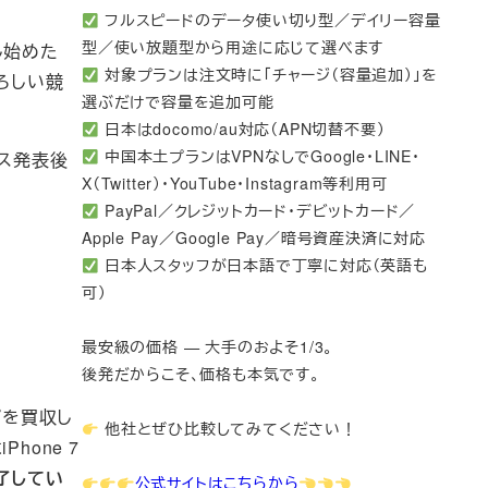
フルスピードのデータ使い切り型／デイリー容量
型／使い放題型から用途に応じて選べます
し始めた
対象プランは注文時に「チャージ（容量追加）」を
ろしい競
選ぶだけで容量を追加可能
日本はdocomo/au対応（APN切替不要）
中国本土プランはVPNなしでGoogle・LINE・
ース発表後
X（Twitter）・YouTube・Instagram等利用可
PayPal／クレジットカード・デビットカード／
Apple Pay／Google Pay／暗号資産決済に対応
日本人スタッフが日本語で丁寧に対応（英語も
可）
最安級の価格 — 大手のおよそ1/3。
後発だからこそ、価格も本気です。
プを買収し
他社とぜひ比較してみてください！
hone 7
了してい
公式サイトはこちらから