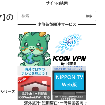
サイト内検索
検
7】の
検索
索
小龍茶館関連サービス
 ７シリーズ
海外旅行・短期滞在・一時帰国者向け