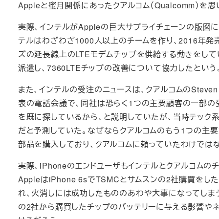
Appleと蜜月関係にあったクアルコム（Qualcomm）
実際、インテルがAppleの巨大サプライチェーンの版
テルはわざわざ1000人以上のチームを作り、2016年発売の
ズの延長線上のLTEモデムチップを供給する動きをしてい
派遣し、7360LTEチップの改善について協力したという
また、インテルの受注のニュースは、クアルコムのSteven Mo
表の電話会議で、同社は恐らく1つの主要顧客の一部の
を既に探しているから、と説明していたが、当時テック系のメデ
だと予測していた。なぜならクアルコムのもう1つの主
部品を購入しており、クアルコムに頼っていたわけでは
実際、iPhoneのエンドユーザもインテルとクアルコム
AppleはiPhone 6sでTSMCとサムスンの2社購買を
れ、火消しには成功したもののあわや大事になってしまう寸
の2社から購買したチップのバッテリーに与える影響や