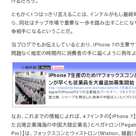
けるだろう。
ともかく1つはっきり言えることは、インテルがもし最終的
ら、同社はチップ市場で重要な一歩を踏み出すことにな
争相手になるということだ。
当ブログでもお伝えしているとおり、iPhone 7の主要サ
問題なく規定の時間内に消費者の手に届くように例年よ
小龍茶館
7 Posts
3 Users
iPhone 7生産のため!?フォックスコ
ンが早くも従業員を大量追加募集開始
AppleのiPhoneの2つの主要組立パートナー、フォックスコ
富士康、シャープを買収した鴻海の中国法人）とペガトロン（P
和碩）が、早くも追加の従業員（工員）を募集していると
れは明らかに、今年秋に発売されるとみられる次世代iPhon
7】の製造のためと思われる。
なお、これまでの情報によれば、4.7インチの【iPhone 
た台湾企業鴻海の中国大陸企業名）とペガトロン（Pegatron、和
Pro）】は、フォックスコンとウィストロン（Wistron、