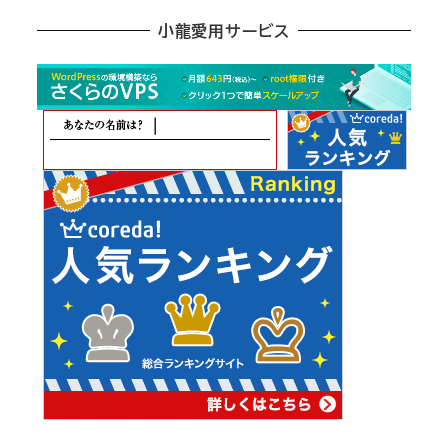
ア
小龍愛用サービス
ー
カ
イ
ブ