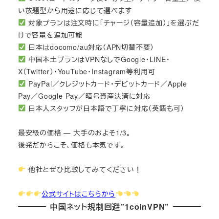
い放題型から用途に応じて選べます
対象プランは注文時に「チャージ（容量追加）」を選ぶだ
けで容量を追加可能
日本はdocomo/au対応（APN切替不要）
中国本土プランはVPNなしでGoogle・LINE・
X（Twitter）・YouTube・Instagram等利用可
PayPal／クレジットカード・デビットカード／Apple
Pay／Google Pay／暗号資産決済に対応
日本人スタッフが日本語で丁寧に対応（英語も可）
最安級の価格 — 大手のおよそ1/3。
後発だからこそ、価格も本気です。
他社とぜひ比較してみてください！
公式サイトはこちらから
中国ネット規制回避”1coinVPN”