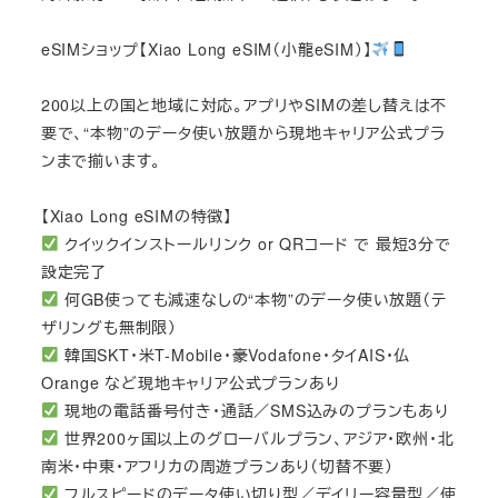
eSIMショップ【Xiao Long eSIM（小龍eSIM）】
200以上の国と地域に対応。アプリやSIMの差し替えは不
要で、“本物”のデータ使い放題から現地キャリア公式プラ
ンまで揃います。
【Xiao Long eSIMの特徴】
クイックインストールリンク or QRコード で 最短3分で
設定完了
何GB使っても減速なしの“本物”のデータ使い放題（テ
ザリングも無制限）
韓国SKT・米T-Mobile・豪Vodafone・タイAIS・仏
Orange など現地キャリア公式プランあり
現地の電話番号付き・通話／SMS込みのプランもあり
世界200ヶ国以上のグローバルプラン、アジア・欧州・北
南米・中東・アフリカの周遊プランあり（切替不要）
フルスピードのデータ使い切り型／デイリー容量型／使