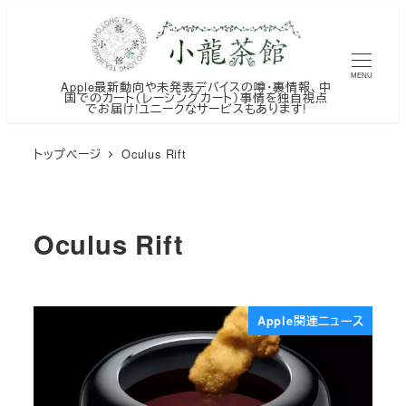
メ
イ
ン
MENU
Apple最新動向や未発表デバイスの噂・裏情報、中
コ
国でのカート（レーシングカート）事情を独自視点
でお届け!ユニークなサービスもあります!
ン
テ
トップページ
Oculus Rift
ン
ツ
へ
Oculus Rift
移
動
Apple関連ニュース