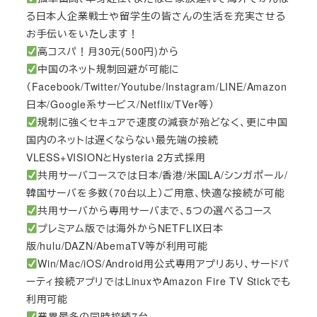
る日本人企業戦士や留学生の皆さんの生活を充実させる
お手伝いをいたします！
高コスパ！月30元(500円)から
中国のネット規制回避が可能に
（Facebook/Twitter/Youtube/Instagram/LINE/Amazon
日本/Google系サービス/Netflix/TVer等）
規制に強くセキュアで速度の減衰が殆どなく、更に中国
国内のネットは遅くならない最先端の接続
VLESS+VISIONとHysteria 2方式採用
共用サーバコースでは日本/香港/米国LA/シンガポール/
韓国サーバを多数（70台以上）ご用意、快適な接続が可能
共用サーバから専用サーバまで、5つの選べるコース
プレミアム版では海外からNETFLIX日本
版/hulu/DAZN/AbemaTV等が利用可能
Win/Mac/iOS/Android用公式専用アプリあり、サードパ
ーティ接続アプリではLinuxやAmazon Fire TV Stickでも
利用可能
業界最多の同時接続7台