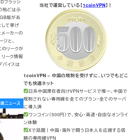
ANDフラッシ
当社で運営している【
1coinVPN
】！
の殆どは示
6GB版があ
として挙げ
はメーカーの
ージと、
。このリークが
、リーク情報
のデバイスは
1coinVPN – 中国の規制を受けずに、いつでもどこ
でも快適ネット
日系中国滞在者向けVPNサービスで唯一、中国で
規制されない専用線を全てのプラン・全てのサーバ
e関連ニュース
に導入済
ワンコイン（500円）で、安心・高速・自由なオンライ
ン体験
Xで話題！中国・海外で闘う日本人を応援する信
頼の専用線VPN