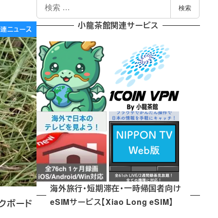
検
検索
索
小龍茶館関連サービス
e関連ニュース
海外旅行・短期滞在・一時帰国者向け
eSIMサービス【Xiao Long eSIM】
ックボード