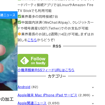
ードパーティ接続アプリではLinuxやAmazon Fire
TV Stickでも利用可能
e関連ニュース
業界最多の同時接続7台
中国国内決済（WeChat/Alipay）、クレジットカー
ドや暗号資産USDT(Tether)でのお支払が可能
業界最長のお試し2週間(14日)が可能。まずはお
試しを
こちら
からどうぞ!
RSS
小龍茶館新RSSフィードURLはこちら
カテゴリー
Android
(82)
Apple端末 Mac iPhone iPad サービス
(2,999)
ーシの加工
Apple関連ニュース
(3,650)