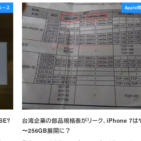
ュース
Appl
SE?
台湾企業の部品規格表がリーク、iPhone 7は
〜256GB展開に？