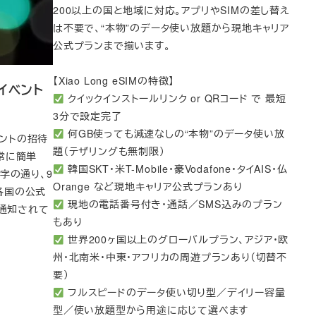
200以上の国と地域に対応。アプリやSIMの差し替え
は不要で、“本物”のデータ使い放題から現地キャリア
公式プランまで揃います。
【Xiao Long eSIMの特徴】
ルイベント
クイックインストールリンク or QRコード で 最短
3分で設定完了
何GB使っても減速なしの“本物”のデータ使い放
ベントの招待
題（テザリングも無制限）
常に簡単
韓国SKT・米T-Mobile・豪Vodafone・タイAIS・仏
その字の通り、9
Orange など現地キャリア公式プランあり
の各国の公式
現地の電話番号付き・通話／SMS込みのプラン
で通知されて
もあり
世界200ヶ国以上のグローバルプラン、アジア・欧
州・北南米・中東・アフリカの周遊プランあり（切替不
要）
フルスピードのデータ使い切り型／デイリー容量
型／使い放題型から用途に応じて選べます