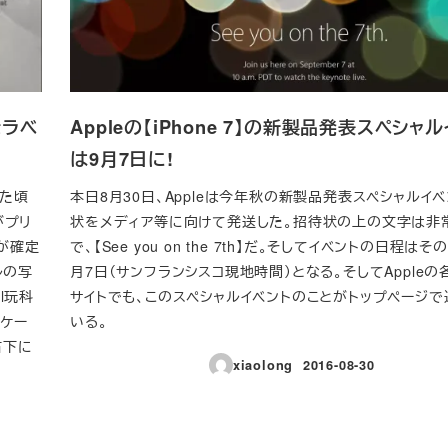
示ラベ
Appleの【iPhone 7】の新製品発表スペシャ
は9月7日に!
きた頃
本日8月30日、Appleは今年秋の新製品発表スペシャルイ
がプリ
状をメディア等に向けて発送した。招待状の上の文字は非
が確定
で、【See you on the 7th】だ。そしてイベントの日程は
ルの写
月7日（サンフランシスコ現地時間）となる。そしてApple
l玩科
サイトでも、このスペシャルイベントのことがトップページ
ッケー
いる。
右下に
xiaolong
2016-08-30
投稿日