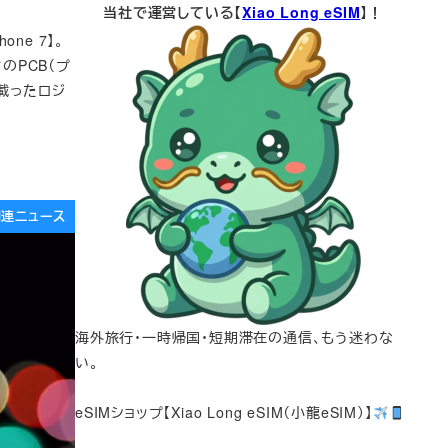
当社で運営している【
Xiao Long eSIM
】！
ne 7】。
のPCB（プ
載ったロジ
e関連ニュース
海外旅行・一時帰国・短期滞在の通信、もう迷わな
い。
eSIMショップ【Xiao Long eSIM（小龍eSIM）】