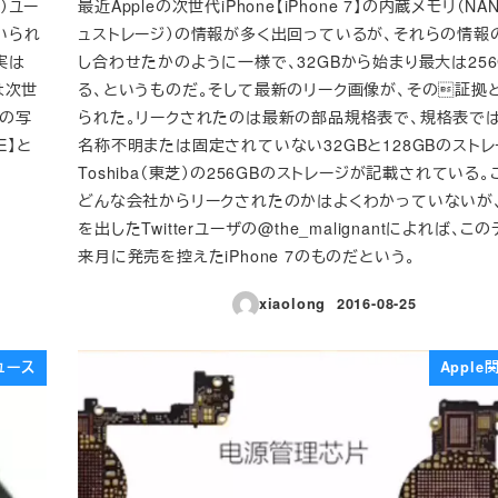
）ユー
最近Appleの次世代iPhone【iPhone 7】の内蔵メモリ（N
いられ
ュストレージ）の情報が多く出回っているが、それらの情報
、実は
し合わせたかのように一様で、32GBから始まり最大は25
は次世
る、というものだ。そして最新のリーク画像が、その証拠
面の写
られた。リークされたのは最新の部品規格表で、規格表で
E】と
名称不明または固定されていない32GBと128GBのストレ
Toshiba（東芝）の256GBのストレージが記載されている
どんな会社からリークされたのかはよくわかっていないが
を出したTwitterユーザの@the_malignantによれば、こ
来月に発売を控えたiPhone 7のものだという。
xiaolong
2016-08-25
投稿日
ュース
Appl