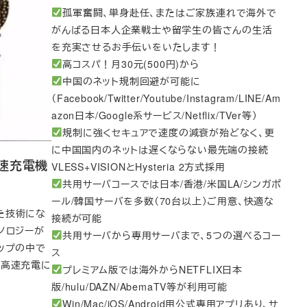
孤軍奮闘、単身赴任、またはご家族連れで海外で
がんばる日本人企業戦士や留学生の皆さんの生活
を充実させるお手伝いをいたします！
高コスパ！月30元(500円)から
中国のネット規制回避が可能に
（Facebook/Twitter/Youtube/Instagram/LINE/Am
azon日本/Google系サービス/Netflix/TVer等）
規制に強くセキュアで速度の減衰が殆どなく、更
に中国国内のネットは遅くならない最先端の接続
高速充電機
VLESS+VISIONとHysteria 2方式採用
共用サーバコースでは日本/香港/米国LA/シンガポ
ール/韓国サーバを多数（70台以上）ご用意、快適な
た技術にな
接続が可能
ノロジーが
共用サーバから専用サーバまで、5つの選べるコー
ップの中で
ス
まで高速充電に
プレミアム版では海外からNETFLIX日本
版/hulu/DAZN/AbemaTV等が利用可能
Win/Mac/iOS/Android用公式専用アプリあり、サ