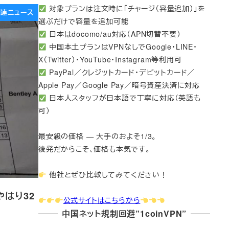
対象プランは注文時に「チャージ（容量追加）」を
e関連ニュース
選ぶだけで容量を追加可能
日本はdocomo/au対応（APN切替不要）
中国本土プランはVPNなしでGoogle・LINE・
X（Twitter）・YouTube・Instagram等利用可
PayPal／クレジットカード・デビットカード／
Apple Pay／Google Pay／暗号資産決済に対応
日本人スタッフが日本語で丁寧に対応（英語も
可）
最安級の価格 — 大手のおよそ1/3。
後発だからこそ、価格も本気です。
他社とぜひ比較してみてください！
やはり32
公式サイトはこちらから
中国ネット規制回避”1coinVPN”