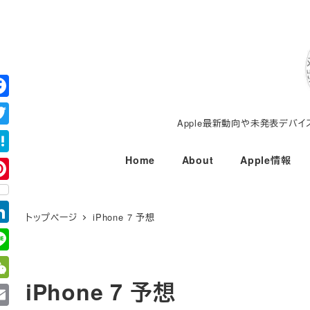
メ
イ
ン
コ
ン
テ
Apple最新動向や未発表デバ
ン
ツ
Home
About
Apple情報
へ
移
動
トップページ
iPhone 7 予想
iPhone 7 予想