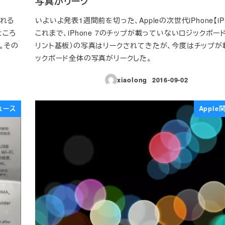
写真がリーク
される
いよいよ発表1週間前を切った、Appleの次世代iPhone【iPho
ところ
これまで、iPhone 7のチップが載っていないロジックボード
た。その
リント基板）の写真はリークされてきたが、今度はチップが
ックボード全体の写真がリークした。
xiaolong
2016-09-02
投稿日
ュース
Appl