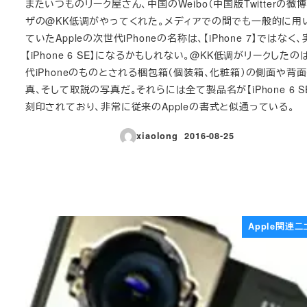
またいつものリーク屋さん、中国のWeibo（中国版Twitterの微博
ザの@KK低调がやってくれた。メディアでの間でも一般的に用
ていたAppleの次世代iPhoneの名称は、【iPhone 7】ではなく
【iPhone 6 SE】になるかもしれない。@KK低调がリークしたの
代iPhoneのものとされる梱包箱（個装箱、化粧箱）の側面や背
真、そして取説の写真だ。それらには全て製品名が【iPhone 6 S
刻印されており、非常に従来のAppleの書式と似通っている。
xiaolong
2016-08-25
投稿日
Apple関連ニ