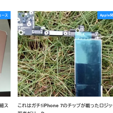
ュース
Appl
詳細ス
これはガチ!iPhone 7のチップが載ったロジ