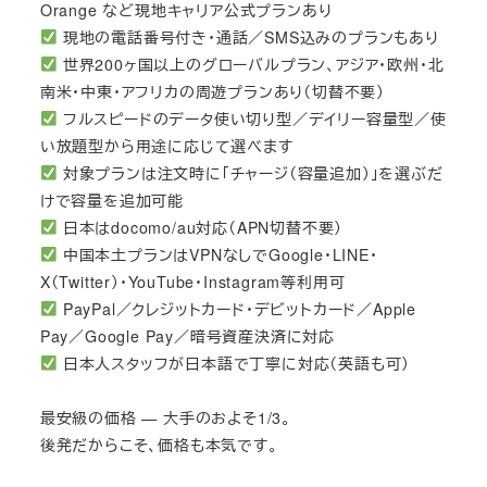
Orange など現地キャリア公式プランあり
現地の電話番号付き・通話／SMS込みのプランもあり
世界200ヶ国以上のグローバルプラン、アジア・欧州・北
南米・中東・アフリカの周遊プランあり（切替不要）
フルスピードのデータ使い切り型／デイリー容量型／使
い放題型から用途に応じて選べます
対象プランは注文時に「チャージ（容量追加）」を選ぶだ
けで容量を追加可能
日本はdocomo/au対応（APN切替不要）
中国本土プランはVPNなしでGoogle・LINE・
X（Twitter）・YouTube・Instagram等利用可
PayPal／クレジットカード・デビットカード／Apple
Pay／Google Pay／暗号資産決済に対応
日本人スタッフが日本語で丁寧に対応（英語も可）
最安級の価格 — 大手のおよそ1/3。
後発だからこそ、価格も本気です。