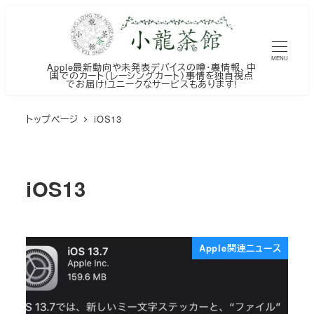
メ
イ
ン
MENU
Apple最新動向や未発表デバイスの噂・裏情報、中
コ
国でのカート（レーシングカート）事情を独自視点
でお届け!ユニークなサービスもあります!
ン
テ
トップページ
iOS13
ン
ツ
へ
iOS13
移
動
Apple関連ニュース