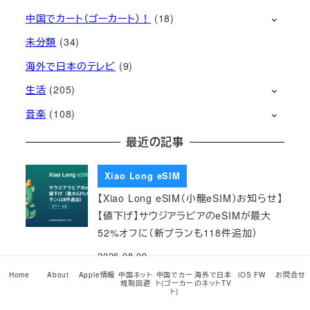
中国でカート（ゴーカート）！
(18)
未分類
(34)
海外で日本のテレビ
(9)
生活
(205)
音楽
(108)
最近の記事
Xiao Long eSIM
【Xiao Long eSIM（小龍eSIM）お知らせ】
【値下げ】サウジアラビアのeSIMが最大
52%オフに（新プランも118件追加）
2026-08-09
Home
About
Apple情報
中国ネット
中国でカー
海外で日本
iOS FW
お問合せ
規制回避
ト(ゴーカー
のネットTV
Xiao Long eSIM
ト)