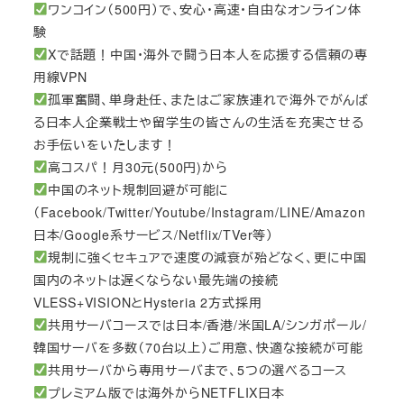
ワンコイン（500円）で、安心・高速・自由なオンライン体
験
Xで話題！中国・海外で闘う日本人を応援する信頼の専
用線VPN
孤軍奮闘、単身赴任、またはご家族連れで海外でがんば
る日本人企業戦士や留学生の皆さんの生活を充実させる
お手伝いをいたします！
高コスパ！月30元(500円)から
中国のネット規制回避が可能に
（Facebook/Twitter/Youtube/Instagram/LINE/Amazon
日本/Google系サービス/Netflix/TVer等）
規制に強くセキュアで速度の減衰が殆どなく、更に中国
国内のネットは遅くならない最先端の接続
VLESS+VISIONとHysteria 2方式採用
共用サーバコースでは日本/香港/米国LA/シンガポール/
韓国サーバを多数（70台以上）ご用意、快適な接続が可能
共用サーバから専用サーバまで、5つの選べるコース
プレミアム版では海外からNETFLIX日本