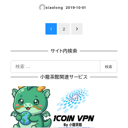
xiaolong
2019-10-01
投稿日
投
1
2
稿
の
サイト内検索
ペ
検
検索
索
ー
小龍茶館関連サービス
ジ
送
り