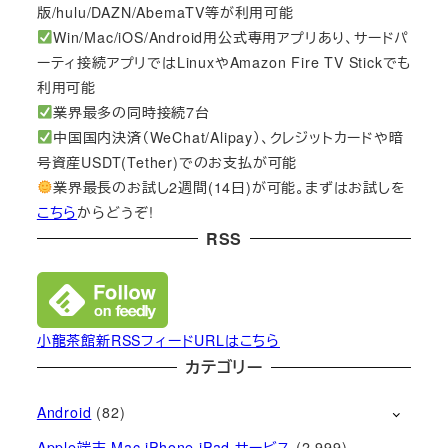
版/hulu/DAZN/AbemaTV等が利用可能
Win/Mac/iOS/Android用公式専用アプリあり、サードパ
ーティ接続アプリではLinuxやAmazon Fire TV Stickでも
利用可能
業界最多の同時接続7台
中国国内決済（WeChat/Alipay）、クレジットカードや暗
号資産USDT(Tether)でのお支払が可能
業界最長のお試し2週間(14日)が可能。まずはお試しを
こちら
からどうぞ!
RSS
小龍茶館新RSSフィードURLはこちら
カテゴリー
Android
(82)
Apple端末 Mac iPhone iPad サービス
(2,999)