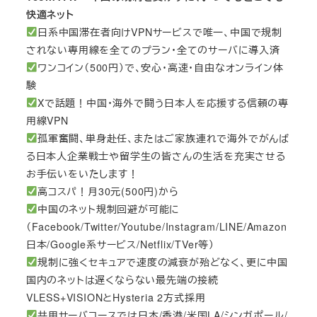
快適ネット
日系中国滞在者向けVPNサービスで唯一、中国で規制
されない専用線を全てのプラン・全てのサーバに導入済
ワンコイン（500円）で、安心・高速・自由なオンライン体
験
Xで話題！中国・海外で闘う日本人を応援する信頼の専
用線VPN
孤軍奮闘、単身赴任、またはご家族連れで海外でがんば
る日本人企業戦士や留学生の皆さんの生活を充実させる
お手伝いをいたします！
高コスパ！月30元(500円)から
中国のネット規制回避が可能に
（Facebook/Twitter/Youtube/Instagram/LINE/Amazon
日本/Google系サービス/Netflix/TVer等）
規制に強くセキュアで速度の減衰が殆どなく、更に中国
国内のネットは遅くならない最先端の接続
VLESS+VISIONとHysteria 2方式採用
共用サーバコースでは日本/香港/米国LA/シンガポール/