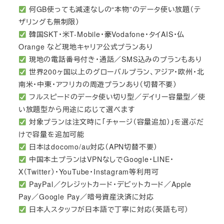
何GB使っても減速なしの“本物”のデータ使い放題（テ
ザリングも無制限）
韓国SKT・米T-Mobile・豪Vodafone・タイAIS・仏
Orange など現地キャリア公式プランあり
現地の電話番号付き・通話／SMS込みのプランもあり
世界200ヶ国以上のグローバルプラン、アジア・欧州・北
南米・中東・アフリカの周遊プランあり（切替不要）
フルスピードのデータ使い切り型／デイリー容量型／使
い放題型から用途に応じて選べます
対象プランは注文時に「チャージ（容量追加）」を選ぶだ
けで容量を追加可能
日本はdocomo/au対応（APN切替不要）
中国本土プランはVPNなしでGoogle・LINE・
X（Twitter）・YouTube・Instagram等利用可
PayPal／クレジットカード・デビットカード／Apple
Pay／Google Pay／暗号資産決済に対応
日本人スタッフが日本語で丁寧に対応（英語も可）