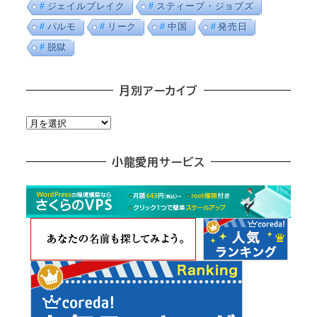
ジェイルブレイク
スティーブ・ジョブズ
パルモ
リーク
中国
発売日
脱獄
月別アーカイブ
月
別
ア
小龍愛用サービス
ー
カ
イ
ブ