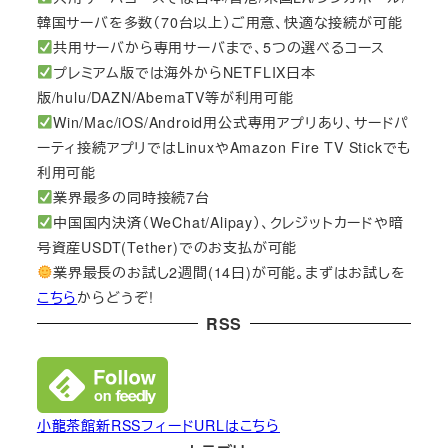
韓国サーバを多数（70台以上）ご用意、快適な接続が可能
共用サーバから専用サーバまで、5つの選べるコース
プレミアム版では海外からNETFLIX日本
版/hulu/DAZN/AbemaTV等が利用可能
Win/Mac/iOS/Android用公式専用アプリあり、サードパ
ーティ接続アプリではLinuxやAmazon Fire TV Stickでも
利用可能
業界最多の同時接続7台
中国国内決済（WeChat/Alipay）、クレジットカードや暗
号資産USDT(Tether)でのお支払が可能
業界最長のお試し2週間(14日)が可能。まずはお試しを
こちら
からどうぞ!
RSS
小龍茶館新RSSフィードURLはこちら