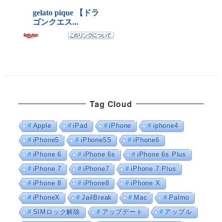
Tag Cloud
Apple
iPad
iPhone
iphone4
iPhone5
iPhone5S
iPhone6
iPhone 6
iPhone 6s
iPhone 6s Plus
iPhone 7
iPhone7
iPhone 7 Plus
iPhone 8
iPhone8
iPhone X
iPhoneX
JailBreak
Mac
Palmo
SIMロック解除
アップデート
アップル