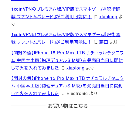
1coinVPNのプレミアム版/VIP版でスマホゲーム『呪術廻
戦 ファントムパレード』がご利用可能に！
に
xiaolong
よ
り
1coinVPNのプレミアム版/VIP版でスマホゲーム『呪術廻
戦 ファントムパレード』がご利用可能に！
に
藤田
より
【開封の儀】iPhone 15 Pro Max 1TB ナチュラルチタニウ
ム 中国本土版（物理デュアルSIM版）を発売日当日に開封
して火を入れてみました
に
xiaolong
より
【開封の儀】iPhone 15 Pro Max 1TB ナチュラルチタニウ
ム 中国本土版（物理デュアルSIM版）を発売日当日に開封
して火を入れてみました
に
Electronic
より
お買い物はこちら