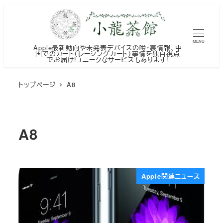
メ
イ
ン
MENU
Apple最新動向や未発表デバイスの噂・裏情報、中
コ
国でのカート（レーシングカート）事情を独自視点
でお届け!ユニークなサービスもあります!
ン
テ
トップページ
A8
ン
ツ
へ
A8
移
動
Apple関連ニュース