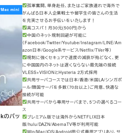
孤軍奮闘、単身赴任、またはご家族連れで海外で
/Mac mini
がんばる日本人企業戦士や留学生の皆さんの生活
を充実させるお手伝いをいたします！
高コスパ！月30元(500円)から
中国のネット規制回避が可能に
（Facebook/Twitter/Youtube/Instagram/LINE/Am
azon日本/Google系サービス/Netflix/TVer等）
規制に強くセキュアで速度の減衰が殆どなく、更
に中国国内のネットは遅くならない最先端の接続
VLESS+VISIONとHysteria 2方式採用
共用サーバコースでは日本/香港/米国LA/シンガポ
ール/韓国サーバを多数（70台以上）ご用意、快適な
接続が可能
共用サーバから専用サーバまで、5つの選べるコー
ス
ookのバッ
プレミアム版では海外からNETFLIX日本
版/hulu/DAZN/AbemaTV等が利用可能
Win/Mac/iOS/Android用公式専用アプリあり、サ