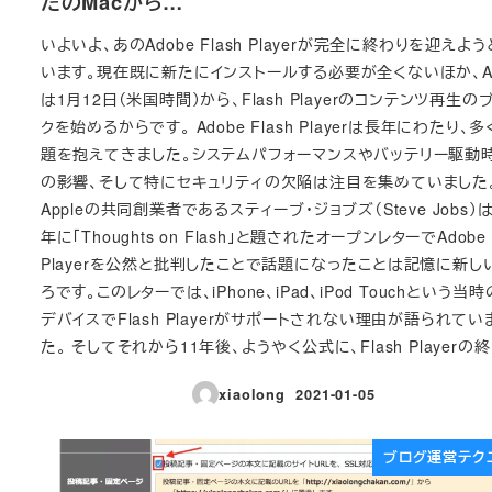
たのMacから…
いよいよ、あのAdobe Flash Playerが完全に終わりを迎えよ
います。現在既に新たにインストールする必要が全くないほか、Ad
は1月12日（米国時間）から、Flash Playerのコンテンツ再生の
クを始めるからです。 Adobe Flash Playerは長年にわたり、
題を抱えてきました。システムパフォーマンスやバッテリー駆動
の影響、そして特にセキュリティの欠陥は注目を集めていました
Appleの共同創業者であるスティーブ・ジョブズ（Steve Jobs）は
年に「Thoughts on Flash」と題されたオープンレターでAdobe F
Playerを公然と批判したことで話題になったことは記憶に新し
ろです。このレターでは、iPhone、iPad、iPod Touchという当時
デバイスでFlash Playerがサポートされない理由が語られてい
た。 そしてそれから11年後、ようやく公式に、Flash Playerの終 
xiaolong
2021-01-05
投稿日
ブログ運営テク