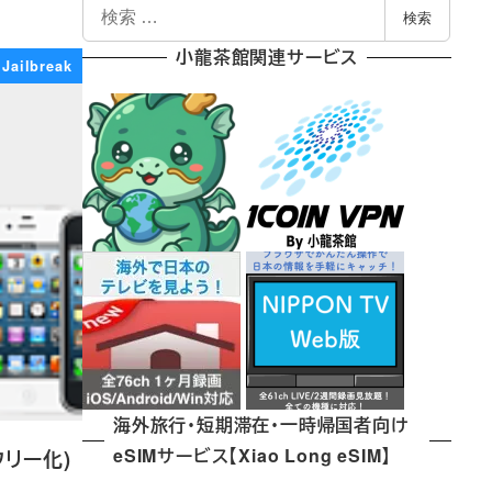
検
検索
索
小龍茶館関連サービス
Jailbreak
海外旅行・短期滞在・一時帰国者向け
eSIMサービス【Xiao Long eSIM】
フリー化)