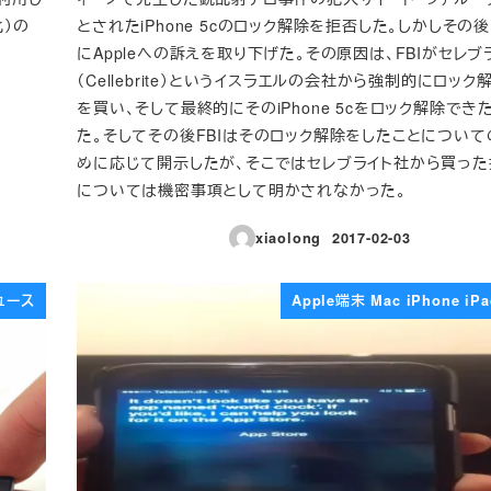
化）の
とされたiPhone 5cのロック解除を拒否した。しかしその後
にAppleへの訴えを取り下げた。その原因は、FBIがセレブ
（Cellebrite）というイスラエルの会社から強制的にロッ
を買い、そして最終的にそのiPhone 5cをロック解除でき
た。そしてその後FBIはそのロック解除をしたことについ
めに応じて開示したが、そこではセレブライト社から買っ
については機密事項として明かされなかった。
xiaolong
2017-02-03
投稿日
ュース
Apple端末 Mac iPhone i