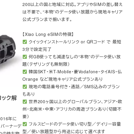
200以上の国と地域に対応。アプリやSIMの差し替え
は不要で、“本物”のデータ使い放題から現地キャリア
公式プランまで揃います。
【Xiao Long eSIMの特徴】
クイックインストールリンク or QRコード で 最短
3分で設定完了
何GB使っても減速なしの“本物”のデータ使い放
題（テザリングも無制限）
韓国SKT・米T-Mobile・豪Vodafone・タイAIS・仏
Orange など現地キャリア公式プランあり
現地の電話番号付き・通話／SMS込みのプラン
もあり
ロック解
世界200ヶ国以上のグローバルプラン、アジア・欧
州・北南米・中東・アフリカの周遊プランあり（切替不
要）
016年に
フルスピードのデータ使い切り型／デイリー容量
ンバーナーデ
型／使い放題型から用途に応じて選べます
クの持ち物