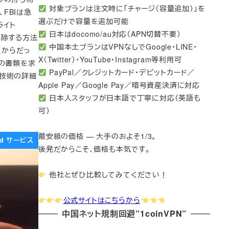
対象プランは注文時に「チャージ（容量追加）」を
、FBIは急
選ぶだけで容量を追加可能
ライト
日本はdocomo/au対応（APN切替不要）
ク解除する方法
中国本土プランはVPNなしでGoogle・LINE・
たからだっ
X（Twitter）・YouTube・Instagram等利用可
ての書類を求
PayPal／クレジットカード・デビットカード／
た技術の詳細
Apple Pay／Google Pay／暗号資産決済に対応
日本人スタッフが日本語で丁寧に対応（英語も
可）
最安級の価格 — 大手のおよそ1/3。
Pad サービス
後発だからこそ、価格も本気です。
他社とぜひ比較してみてください！
公式サイトはこちらから
中国ネット規制回避”1coinVPN”