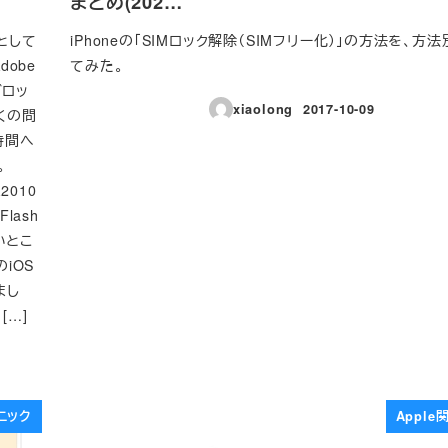
まとめ(202…
うとして
iPhoneの「SIMロック解除（SIMフリー化）」の方法を、方
obe
てみた。
ブロッ
xiaolong
2017-10-09
多くの問
投稿日
時間へ
。
2010
lash
いとこ
のiOS
まし
[…]
ニック
Appl