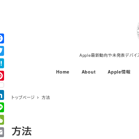
メ
イ
ン
コ
ン
テ
Apple最新動向や未発表デバ
ン
ツ
Home
About
Apple情報
へ
移
動
トップページ
方法
方法