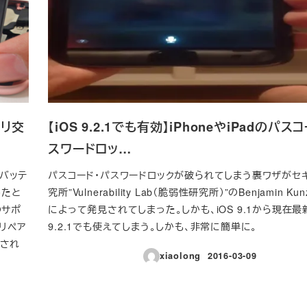
テリ交
【iOS 9.2.1でも有効】iPhoneやiPadのパス
スワードロッ…
償バッテ
パスコード・パスワードロックが破られてしまう裏ワザがセ
したと
究所”Vulnerability Lab（脆弱性研究所）”のBenjamin Kunz
のサポ
によって発見されてしまった。しかも、iOS 9.1から現在最新
リペア
9.2.1でも使えてしまう。しかも、非常に簡単に。
なされ
xiaolong
2016-03-09
投稿日