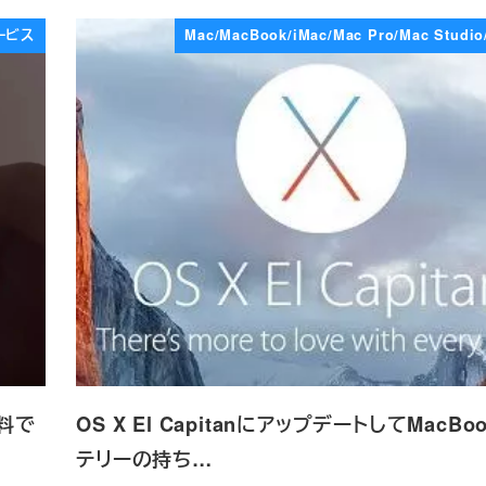
サービス
Mac/MacBook/iMac/Mac Pro/Mac Studio
無料で
OS X El CapitanにアップデートしてMacB
テリーの持ち…