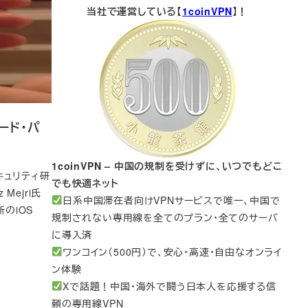
当社で運営している【
1coinVPN
】！
コード・パ
1coinVPN – 中国の規制を受けずに、いつでもどこ
キュリティ研
でも快適ネット
 Mejri氏
日系中国滞在者向けVPNサービスで唯一、中国で
のiOS
規制されない専用線を全てのプラン・全てのサーバ
に導入済
ワンコイン（500円）で、安心・高速・自由なオンライ
ン体験
Xで話題！中国・海外で闘う日本人を応援する信
頼の専用線VPN