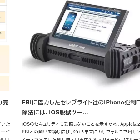
）完
FBIに協力したセレブライト社のiPhone強制
除法には、iOS脱獄ツー…
了いた
iOSのセキュリティに妥協しないことを示すため、Appleは2
サービ
FBIとの闘いを繰り広げ、2015年末にカリフォルニア州サ
を利用し
ィーノで発生した銃乱射テロ事件の犯人サイード・ファルー