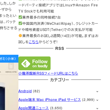
ースした。しか
ードパーティ接続アプリではLinuxやAmazon Fire
ーザから
TV Stickでも利用可能
しまったとい
業界最多の同時接続7台
は、バッテ
中国国内決済（WeChat/Alipay）、クレジットカー
長持ちさせる
ドや暗号資産USDT(Tether)でのお支払が可能
業界最長のお試し2週間(14日)が可能。まずはお
試しを
こちら
からどうぞ!
RSS
オミ（小米）
小龍茶館新RSSフィードURLはこちら
カテゴリー
Android
(82)
Apple端末 Mac iPhone iPad サービス
(2,999)
Apple関連ニュース
(3,650)