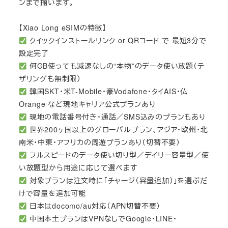
ンまで揃います。
【Xiao Long eSIMの特徴】
クイックインストールリンク or QRコード で 最短3分で
設定完了
何GB使っても減速なしの“本物”のデータ使い放題（テ
ザリングも無制限）
韓国SKT・米T-Mobile・豪Vodafone・タイAIS・仏
Orange など現地キャリア公式プランあり
現地の電話番号付き・通話／SMS込みのプランもあり
世界200ヶ国以上のグローバルプラン、アジア・欧州・北
南米・中東・アフリカの周遊プランあり（切替不要）
フルスピードのデータ使い切り型／デイリー容量型／使
い放題型から用途に応じて選べます
対象プランは注文時に「チャージ（容量追加）」を選ぶだ
けで容量を追加可能
日本はdocomo/au対応（APN切替不要）
中国本土プランはVPNなしでGoogle・LINE・