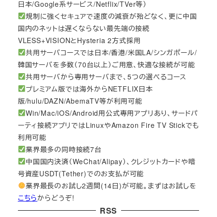
日本/Google系サービス/Netflix/TVer等）
規制に強くセキュアで速度の減衰が殆どなく、更に中国
国内のネットは遅くならない最先端の接続
VLESS+VISIONとHysteria 2方式採用
共用サーバコースでは日本/香港/米国LA/シンガポール/
韓国サーバを多数（70台以上）ご用意、快適な接続が可能
共用サーバから専用サーバまで、5つの選べるコース
プレミアム版では海外からNETFLIX日本
版/hulu/DAZN/AbemaTV等が利用可能
Win/Mac/iOS/Android用公式専用アプリあり、サードパ
ーティ接続アプリではLinuxやAmazon Fire TV Stickでも
利用可能
業界最多の同時接続7台
中国国内決済（WeChat/Alipay）、クレジットカードや暗
号資産USDT(Tether)でのお支払が可能
業界最長のお試し2週間(14日)が可能。まずはお試しを
こちら
からどうぞ!
RSS