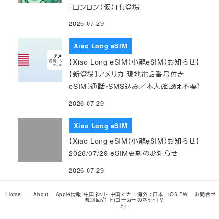
「ロンロン（仮）」も登場
2026-07-29
Xiao Long eSIM
【Xiao Long eSIM（小龍eSIM）お知らせ】
【新登場】アメリカ 現地電話番号付き
eSIM（通話・SMS込み／本人確認は不要）
2026-07-29
Xiao Long eSIM
【Xiao Long eSIM（小龍eSIM）お知らせ】
2026/07/29 eSIM更新のお知らせ
2026-07-29
Xiao Long eSIM
Home
About
Apple情報
中国ネット
中国でカー
海外で日本
iOS FW
お問合せ
規制回避
ト(ゴーカー
のネットTV
ト)
【Xiao Long eSIM（小龍eSIM）お知らせ】