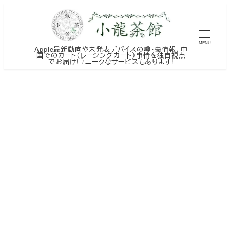
メ
イ
ン
MENU
Apple最新動向や未発表デバイスの噂・裏情報、中
コ
国でのカート（レーシングカート）事情を独自視点
でお届け!ユニークなサービスもあります!
ン
テ
ン
ツ
へ
移
動