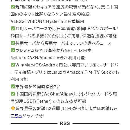
規制に強くセキュアで速度の減衰が殆どなく、更に中国
国内のネットは遅くならない最先端の接続
VLESS+VISIONとHysteria 2方式採用
共用サーバコースでは日本/香港/米国LA/シンガポール/
韓国サーバを多数（70台以上）ご用意、快適な接続が可能
共用サーバから専用サーバまで、5つの選べるコース
プレミアム版では海外からNETFLIX日本
版/hulu/DAZN/AbemaTV等が利用可能
Win/Mac/iOS/Android用公式専用アプリあり、サードパ
ーティ接続アプリではLinuxやAmazon Fire TV Stickでも
利用可能
業界最多の同時接続7台
中国国内決済（WeChat/Alipay）、クレジットカードや暗
号資産USDT(Tether)でのお支払が可能
業界最長のお試し2週間(14日)が可能。まずはお試しを
こちら
からどうぞ!
RSS