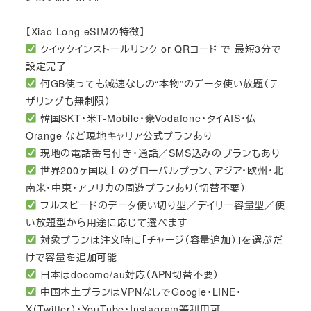
【Xiao Long eSIMの特徴】
クイックインストールリンク or QRコード で 最短3分で
設定完了
何GB使っても減速なしの“本物”のデータ使い放題（テ
ザリングも無制限）
韓国SKT・米T-Mobile・豪Vodafone・タイAIS・仏
Orange など現地キャリア公式プランあり
現地の電話番号付き・通話／SMS込みのプランもあり
世界200ヶ国以上のグローバルプラン、アジア・欧州・北
南米・中東・アフリカの周遊プランあり（切替不要）
フルスピードのデータ使い切り型／デイリー容量型／使
い放題型から用途に応じて選べます
対象プランは注文時に「チャージ（容量追加）」を選ぶだ
けで容量を追加可能
日本はdocomo/au対応（APN切替不要）
中国本土プランはVPNなしでGoogle・LINE・
X（Twitter）・YouTube・Instagram等利用可