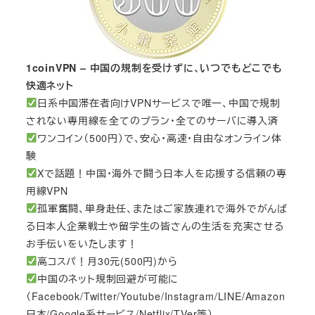
1coinVPN – 中国の規制を受けずに、いつでもどこでも
快適ネット
日系中国滞在者向けVPNサービスで唯一、中国で規制
されない専用線を全てのプラン・全てのサーバに導入済
ワンコイン（500円）で、安心・高速・自由なオンライン体
験
Xで話題！中国・海外で闘う日本人を応援する信頼の専
用線VPN
孤軍奮闘、単身赴任、またはご家族連れで海外でがんば
る日本人企業戦士や留学生の皆さんの生活を充実させる
お手伝いをいたします！
高コスパ！月30元(500円)から
中国のネット規制回避が可能に
（Facebook/Twitter/Youtube/Instagram/LINE/Amazon
日本/Google系サービス/Netflix/TVer等）