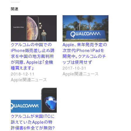
関連
クアルコムの中国での
Apple、来年発売予定の
iPhone販売差し止め請
次世代iPhone/iPadを
求を中国の地方裁判所
開発中。クアルコムのチ
が同意、Appleは「全機
ップは使用せず
種買えます」
2017-10-31
2018-12-11
Apple関連ニュース
Apple関連ニュース
クアルコムが米国ITCに
訴えていたAppleの特
許侵害6件全てが無効?