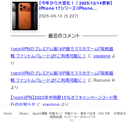
【今年から大変化！！2025/12/14更新】
iPhone 17シリーズ/iPhone…
2025-09-10
(5,227)
最近のコメント
1coinVPNのプレミアム版/VIP版でスマホゲーム『呪術廻
戦 ファントムパレード』がご利用可能に！
に
xiaolong
よ
り
1coinVPNのプレミアム版/VIP版でスマホゲーム『呪術廻
戦 ファントムパレード』がご利用可能に！
に
Ramune H
より
【1coinVPN】2023年中秋節15％オフキャンペーンコード発
行のお知らせ
に
xiaolong
より
【1coinVPN】2023年中秋節15％オフキャンペーンコード発
Home
About
Apple情報
中国ネット
中国でカー
海外で日本
iOS FW
お問合せ
規制回避
ト(ゴーカー
のネットTV
ト)
行のお知らせ
に
Xian
より