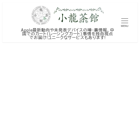
メ
イ
ン
MENU
Apple最新動向や未発表デバイスの噂・裏情報、中
コ
国でのカート（レーシングカート）事情を独自視点
でお届け!ユニークなサービスもあります!
ン
テ
ン
ツ
へ
移
動