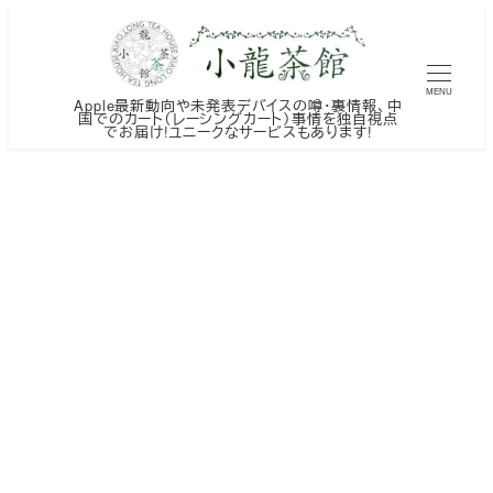
メ
イ
ン
MENU
Apple最新動向や未発表デバイスの噂・裏情報、中
コ
国でのカート（レーシングカート）事情を独自視点
でお届け!ユニークなサービスもあります!
ン
テ
ン
ツ
へ
移
動