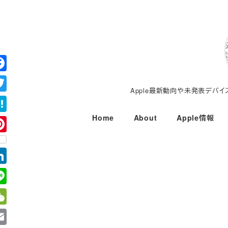
メ
イ
ン
コ
ン
テ
Apple最新動向や未発表デバ
ン
ツ
Home
About
Apple情報
へ
移
動