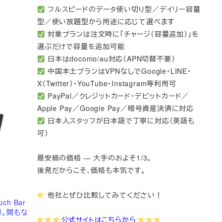
フルスピードのデータ使い切り型／デイリー容量
型／使い放題型から用途に応じて選べます
対象プランは注文時に「チャージ（容量追加）」を
選ぶだけで容量を追加可能
日本はdocomo/au対応（APN切替不要）
中国本土プランはVPNなしでGoogle・LINE・
X（Twitter）・YouTube・Instagram等利用可
PayPal／クレジットカード・デビットカード／
Apple Pay／Google Pay／暗号資産決済に対応
日本人スタッフが日本語で丁寧に対応（英語も
可）
最安級の価格 — 大手のおよそ1/3。
後発だからこそ、価格も本気です。
他社とぜひ比較してみてください！
uch Bar
得。間もな
公式サイトはこちらから