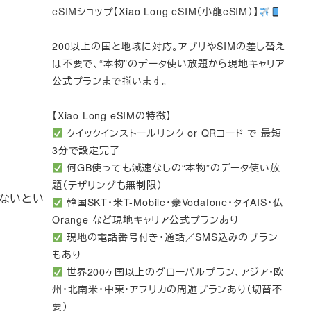
eSIMショップ【Xiao Long eSIM（小龍eSIM）】
200以上の国と地域に対応。アプリやSIMの差し替え
は不要で、“本物”のデータ使い放題から現地キャリア
公式プランまで揃います。
【Xiao Long eSIMの特徴】
クイックインストールリンク or QRコード で 最短
3分で設定完了
何GB使っても減速なしの“本物”のデータ使い放
題（テザリングも無制限）
れないとい
韓国SKT・米T-Mobile・豪Vodafone・タイAIS・仏
Orange など現地キャリア公式プランあり
現地の電話番号付き・通話／SMS込みのプラン
もあり
世界200ヶ国以上のグローバルプラン、アジア・欧
州・北南米・中東・アフリカの周遊プランあり（切替不
要）