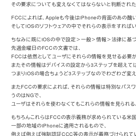
その要求についても変えなくてはならないと判断された
FCCによれば、Appleも今後はiPhoneの背面のあ
そしてiOSのソフトウェアの中でそれらの表示をすれば
ちなみに既にiOSの中で設定＞一般＞情報＞法律に基
先週金曜日のFCCの文書では、
FCCは依然としてユーザにそれらの情報を見せる必要が
またその情報はデバイスの設定から3ステップを超えて
つまりiOSの場合ちょうど3ステップなのでわざわざ変
またFCCの要求によれば、それらの情報は特別なパスワ
うのはNGで、
ユーザはそれらを使わなくてもこれらの情報を見られる
もちろんこれらはFCCの表示義務が求められている米
一部の地域のiPhoneに適用されるもので、
例えば例えば強制認証CCC等の表示が義務づけられて