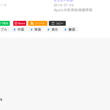
ュース
2019-07-03
Apple未発表新機種情報
Save
フィード
コピー
ップル
中国
背面
表示
裏面
ok