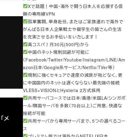
Xで話題！中国・海外で闘う日本人を応援する信
頼の専用線VPN
孤軍奮闘、単身赴任、またはご家族連れで海外で
がんばる日本人企業戦士や留学生の皆さんの生活
を充実させるお手伝いをいたします！
高コスパ！月30元(500円)から
中国のネット規制回避が可能に
（Facebook/Twitter/Youtube/Instagram/LINE/Am
azon日本/Google系サービス/Netflix/TVer等）
規制に強くセキュアで速度の減衰が殆どなく、更
に中国国内のネットは遅くならない最先端の接続
VLESS+VISIONとHysteria 2方式採用
共用サーバコースでは日本/香港/米国LA/シンガポ
ール/韓国サーバを多数（70台以上）ご用意、快適な
接続が可能
「メ
共用サーバから専用サーバまで、5つの選べるコー
ス
プレミアム版では海外からNETFLIX日本