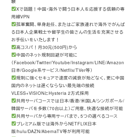
験
Xで話題！中国・海外で闘う日本人を応援する信頼の専
用線VPN
孤軍奮闘、単身赴任、またはご家族連れで海外でがんば
る日本人企業戦士や留学生の皆さんの生活を充実させる
お手伝いをいたします！
高コスパ！月30元(500円)から
中国のネット規制回避が可能に
（Facebook/Twitter/Youtube/Instagram/LINE/Amazon
日本/Google系サービス/Netflix/TVer等）
規制に強くセキュアで速度の減衰が殆どなく、更に中国
国内のネットは遅くならない最先端の接続
VLESS+VISIONとHysteria 2方式採用
共用サーバコースでは日本/香港/米国LA/シンガポール/
韓国サーバを多数（70台以上）ご用意、快適な接続が可能
共用サーバから専用サーバまで、5つの選べるコース
プレミアム版では海外からNETFLIX日本
版/hulu/DAZN/AbemaTV等が利用可能