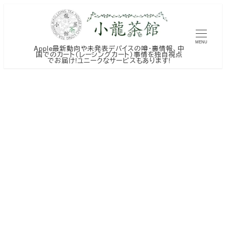
メ
イ
ン
MENU
Apple最新動向や未発表デバイスの噂・裏情報、中
コ
国でのカート（レーシングカート）事情を独自視点
でお届け!ユニークなサービスもあります!
ン
テ
ン
ツ
へ
移
動