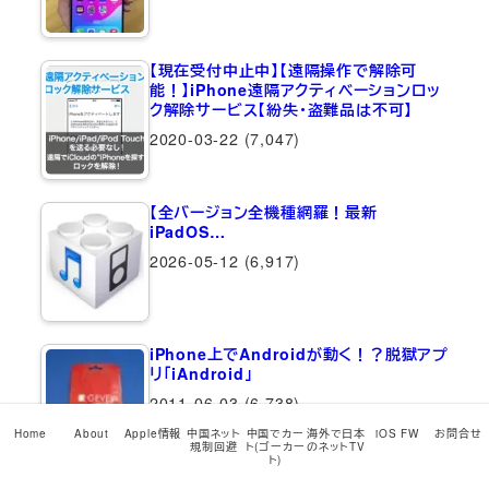
【現在受付中止中】【遠隔操作で解除可
能！】iPhone遠隔アクティベーションロッ
ク解除サービス【紛失・盗難品は不可】
2020-03-22
(7,047)
【全バージョン全機種網羅！最新
iPadOS…
2026-05-12
(6,917)
iPhone上でAndroidが動く！？脱獄アプ
リ「iAndroid」
2011-06-03
(6,738)
Home
About
Apple情報
中国ネット
中国でカー
海外で日本
iOS FW
お問合せ
規制回避
ト(ゴーカー
のネットTV
ト)