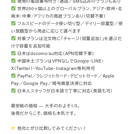
現地の電話番号付き・通話／SMS込みのプランもあり
世界200ヶ国以上のグローバルプラン、アジア・欧州・北
南米・中東・アフリカの周遊プランあり（切替不要）
フルスピードのデータ使い切り型／デイリー容量型／使
い放題型から用途に応じて選べます
対象プランは注文時に「チャージ（容量追加）」を選ぶだ
けで容量を追加可能
日本はdocomo/au対応（APN切替不要）
中国本土プランはVPNなしでGoogle・LINE・
X（Twitter）・YouTube・Instagram等利用可
PayPal／クレジットカード・デビットカード／Apple
Pay／Google Pay／暗号資産決済に対応
日本人スタッフが日本語で丁寧に対応（英語も可）
最安級の価格 — 大手のおよそ1/3。
後発だからこそ、価格も本気です。
他社とぜひ比較してみてください！