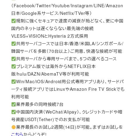
（Facebook/Twitter/Youtube/Instagram/LINE/Amazon
日本/Google系サービス/Netflix/TVer等）
規制に強くセキュアで速度の減衰が殆どなく、更に中国
国内のネットは遅くならない最先端の接続
VLESS+VISIONとHysteria 2方式採用
共用サーバコースでは日本/香港/米国LA/シンガポール/
韓国サーバを多数（70台以上）ご用意、快適な接続が可能
共用サーバから専用サーバまで、5つの選べるコース
プレミアム版では海外からNETFLIX日本
版/hulu/DAZN/AbemaTV等が利用可能
Win/Mac/iOS/Android用公式専用アプリあり、サードパ
ーティ接続アプリではLinuxやAmazon Fire TV Stickでも
利用可能
業界最多の同時接続7台
中国国内決済（WeChat/Alipay）、クレジットカードや暗
号資産USDT(Tether)でのお支払が可能
業界最長のお試し2週間(14日)が可能。まずはお試しを
こちら
からどうぞ!