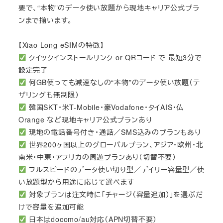
要で、“本物”のデータ使い放題から現地キャリア公式プラ
ンまで揃います。
【Xiao Long eSIMの特徴】
クイックインストールリンク or QRコード で 最短3分で
設定完了
何GB使っても減速なしの“本物”のデータ使い放題（テ
ザリングも無制限）
韓国SKT・米T-Mobile・豪Vodafone・タイAIS・仏
Orange など現地キャリア公式プランあり
現地の電話番号付き・通話／SMS込みのプランもあり
世界200ヶ国以上のグローバルプラン、アジア・欧州・北
南米・中東・アフリカの周遊プランあり（切替不要）
フルスピードのデータ使い切り型／デイリー容量型／使
い放題型から用途に応じて選べます
対象プランは注文時に「チャージ（容量追加）」を選ぶだ
けで容量を追加可能
日本はdocomo/au対応（APN切替不要）