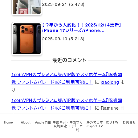
2023-09-21
(5,478)
【今年から大変化！！2025/12/14更新】
iPhone 17シリーズ/iPhone…
2025-09-10
(5,213)
最近のコメント
1coinVPNのプレミアム版/VIP版でスマホゲーム『呪術廻
戦 ファントムパレード』がご利用可能に！
に
xiaolong
よ
り
1coinVPNのプレミアム版/VIP版でスマホゲーム『呪術廻
戦 ファントムパレード』がご利用可能に！
に
Ramune H
より
Home
About
Apple情報
中国ネット
中国でカー
海外で日本
iOS FW
お問合せ
【1coinVPN】2023年中秋節15％オフキャンペーンコード発
規制回避
ト(ゴーカー
のネットTV
ト)
行のお知らせ
に
xiaolong
より