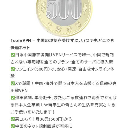
1coinVPN – 中国の規制を受けずに、いつでもどこでも
快適ネット
日系中国滞在者向けVPNサービスで唯一、中国で規制
されない専用線を全てのプラン・全てのサーバに導入済
ワンコイン（500円）で、安心・高速・自由なオンライン体
験
Xで話題！中国・海外で闘う日本人を応援する信頼の専
用線VPN
孤軍奮闘、単身赴任、またはご家族連れで海外でがんば
る日本人企業戦士や留学生の皆さんの生活を充実させる
お手伝いをいたします！
高コスパ！月30元(500円)から
中国のネット規制回避が可能に