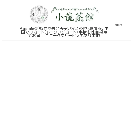
メ
イ
ン
MENU
Apple最新動向や未発表デバイスの噂・裏情報、中
コ
国でのカート（レーシングカート）事情を独自視点
でお届け!ユニークなサービスもあります!
ン
テ
ン
ツ
へ
移
動