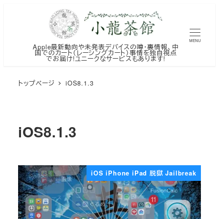
メ
イ
ン
MENU
Apple最新動向や未発表デバイスの噂・裏情報、中
コ
国でのカート（レーシングカート）事情を独自視点
でお届け!ユニークなサービスもあります!
ン
テ
トップページ
iOS8.1.3
ン
ツ
へ
iOS8.1.3
移
動
iOS iPhone iPad 脱獄 Jailbreak