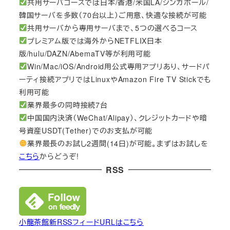
共用サーバコースでは日本/香港/米国LA/シンガポール/
韓国サーバを多数（70台以上）ご用意、快適な接続が可能
共用サーバから専用サーバまで、5つの選べるコース
プレミアム版では海外からNETFLIX日本
版/hulu/DAZN/AbemaTV等が利用可能
Win/Mac/iOS/Android用公式専用アプリあり、サードパ
ーティ接続アプリではLinuxやAmazon Fire TV Stickでも
利用可能
業界最多の同時接続7台
中国国内決済（WeChat/Alipay）、クレジットカードや暗
号資産USDT(Tether)でのお支払が可能
業界最長のお試し2週間(14日)が可能。まずはお試しを
こちら
からどうぞ!
RSS
小龍茶館新RSSフィードURLはこちら