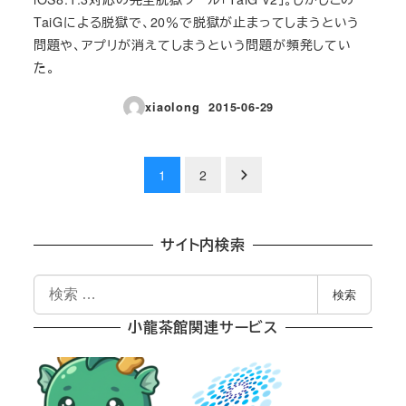
TaiGによる脱獄で、20％で脱獄が止まってしまうという
問題や、アプリが消えてしまうという問題が頻発してい
た。
xiaolong
2015-06-29
投稿日
投
1
2
稿
の
サイト内検索
ペ
検
検索
索
ー
小龍茶館関連サービス
ジ
送