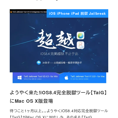
投稿日
iOS iPhone iPad 脱獄 Jailbreak
ようやく来た!iOS8.4完全脱獄ツール【TaiG】
にMac OS X版登場
待つこと1ヶ月以上。。ようやくiOS8.4対応完全脱獄ツール
【TaiG】がMac OS Xに対応した。その名も【TaiG