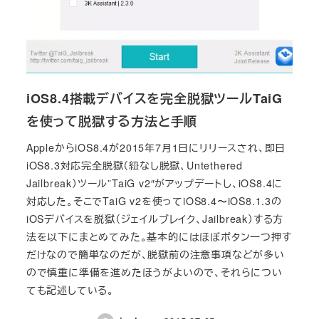
iOS8.4搭載デバイスを完全脱獄ツールTaiG
を使って脱獄する方法と手順
AppleからiOS8.4が2015年7月1日にリリースされ、即日
iOS8.3対応完全脱獄（紐なし脱獄、Untethered
Jailbreak）ツール”TaiG v2″がアップデートし、iOS8.4に
対応した。そこでTaiG v2を使ってiOS8.4〜iOS8.1.3の
iOSデバイスを脱獄（ジェイルブレイク、Jailbreak）する方
法を以下にまとめてみた。基本的にはほぼボタン一つ押す
だけなので簡単なのだが、脱獄前の注意事項などが多い
ので慎重に準備を進めたほうがよいので、それらについ
ても記述している。