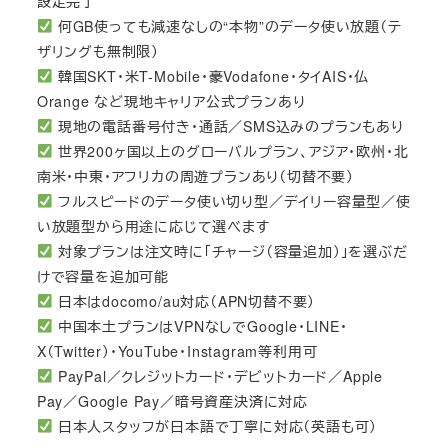
設定完了
何GB使っても減速なしの“本物”のデータ使い放題（テ
ザリングも無制限）
韓国SKT・米T-Mobile・豪Vodafone・タイAIS・仏
Orange など現地キャリア公式プランあり
現地の電話番号付き・通話／SMS込みのプランもあり
世界200ヶ国以上のグローバルプラン、アジア・欧州・北
南米・中東・アフリカの周遊プランあり（切替不要）
フルスピードのデータ使い切り型／デイリー容量型／使
い放題型から用途に応じて選べます
対象プランは注文時に「チャージ（容量追加）」を選ぶだ
けで容量を追加可能
日本はdocomo/au対応（APN切替不要）
中国本土プランはVPNなしでGoogle・LINE・
X（Twitter）・YouTube・Instagram等利用可
PayPal／クレジットカード・デビットカード／Apple
Pay／Google Pay／暗号資産決済に対応
日本人スタッフが日本語で丁寧に対応（英語も可）