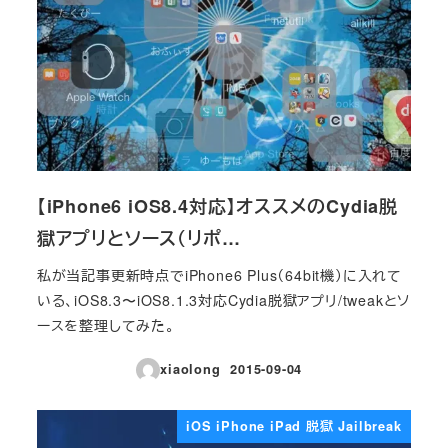
【iPhone6 iOS8.4対応】オススメのCydia脱
獄アプリとソース（リポ…
私が当記事更新時点でiPhone6 Plus（64bit機）に入れて
いる、iOS8.3〜iOS8.1.3対応Cydia脱獄アプリ/tweakとソ
ースを整理してみた。
xiaolong
2015-09-04
投稿日
iOS iPhone iPad 脱獄 Jailbreak