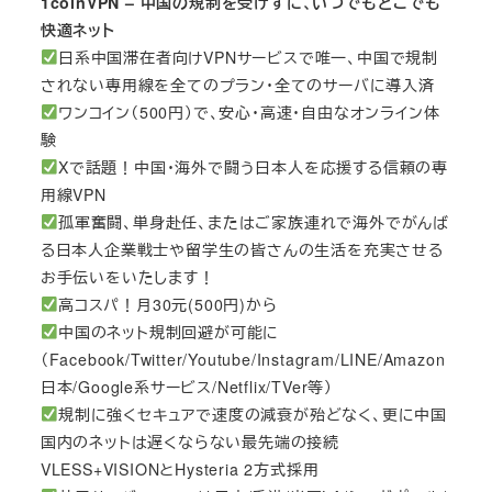
1coinVPN – 中国の規制を受けずに、いつでもどこでも
快適ネット
日系中国滞在者向けVPNサービスで唯一、中国で規制
されない専用線を全てのプラン・全てのサーバに導入済
ワンコイン（500円）で、安心・高速・自由なオンライン体
験
Xで話題！中国・海外で闘う日本人を応援する信頼の専
用線VPN
孤軍奮闘、単身赴任、またはご家族連れで海外でがんば
る日本人企業戦士や留学生の皆さんの生活を充実させる
お手伝いをいたします！
高コスパ！月30元(500円)から
中国のネット規制回避が可能に
（Facebook/Twitter/Youtube/Instagram/LINE/Amazon
日本/Google系サービス/Netflix/TVer等）
規制に強くセキュアで速度の減衰が殆どなく、更に中国
国内のネットは遅くならない最先端の接続
VLESS+VISIONとHysteria 2方式採用