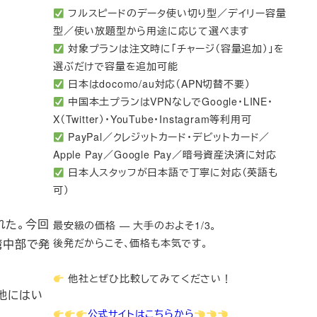
フルスピードのデータ使い切り型／デイリー容量
型／使い放題型から用途に応じて選べます
対象プランは注文時に「チャージ（容量追加）」を
選ぶだけで容量を追加可能
日本はdocomo/au対応（APN切替不要）
中国本土プランはVPNなしでGoogle・LINE・
X（Twitter）・YouTube・Instagram等利用可
PayPal／クレジットカード・デビットカード／
Apple Pay／Google Pay／暗号資産決済に対応
日本人スタッフが日本語で丁寧に対応（英語も
可）
れた。今回
最安級の価格 — 大手のおよそ1/3。
湾中部で発
後発だからこそ、価格も本気です。
他社とぜひ比較してみてください！
地にはい
公式サイトはこちらから