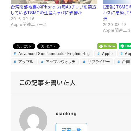
台湾南部地震がiPhone 6s用A9チップを製造
【速報】TSM
しているTSMCの生産キャパに影響か
ルスに感染、T
2016-02-16
張
Apple関連ニュース
2020-03-18
Apple関連ニ
Advanced Semiconductor Engineering
Apple
App
アップル
アップルウォッチ
サプライヤー
台南
この記事を書いた人
xiaolong
記事一覧