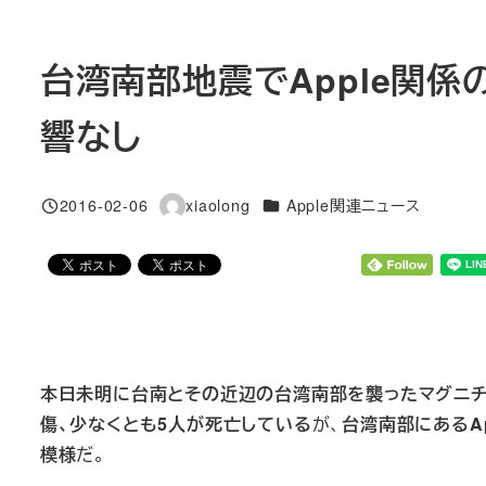
台湾南部地震でApple関
響なし
カテゴリー
2016-02-06
xiaolong
Apple関連ニュース
投稿日
著
者
本日未明に台南とその近辺の台湾南部を襲ったマグニチュ
傷、少なくとも5人が死亡している
が、
台湾南部にあるA
模様
だ。