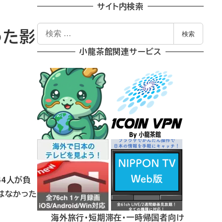
サイト内検索
検
った影
検索
索
小龍茶館関連サービス
44人が負
はなかった
海外旅行・短期滞在・一時帰国者向け