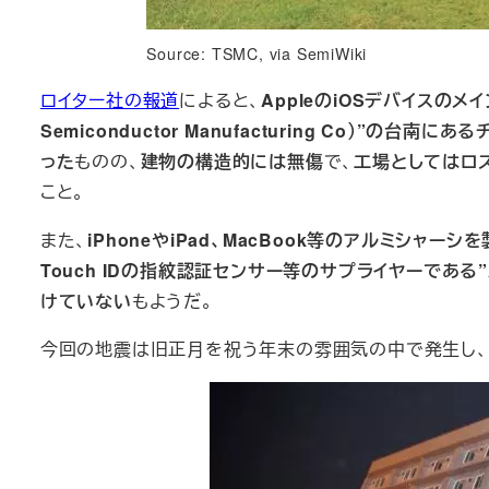
Source: TSMC, via SemiWiki
ロイター社の報道
によると、
AppleのiOSデバイスのメ
Semiconductor Manufacturing Co）
った
ものの、
建物の構造的には無傷
で、
工場としてはロ
こと。
また、
iPhoneやiPad、MacBook等のアルミシャーシを
Touch IDの指紋認証センサー等のサプライヤーである”Adva
けていない
もようだ。
今回の地震は旧正月を祝う年末の雰囲気の中で発生し、