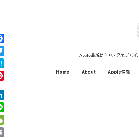
メ
イ
ン
コ
ン
テ
Apple最新動向や未発表デバ
ン
ツ
Home
About
Apple情報
へ
移
動