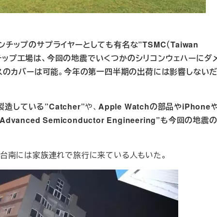
インチップのサプライヤーとしても有名な”TSMC（Taiwan
”の台南にあるチップ工場は、今回の地震でいくつかのシリコンウェハーに
スのカバーは可能
。
今年の第一四半期の出荷には影響しない
製造している”Catcher”
や、
Apple Watchの部品やiPhone
nced Semiconductor Engineering”も今回の地
台南には家族連れで旅行に来ている人もいた。