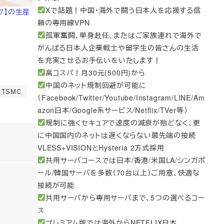
Xで話題！中国・海外で闘う日本人を応援する信
 7】の生産
頼の専用線VPN
孤軍奮闘、単身赴任、またはご家族連れで海外で
がんばる日本人企業戦士や留学生の皆さんの生活
を充実させるお手伝いをいたします！
高コスパ！月30元(500円)から
中国のネット規制回避が可能に
TSMC
（Facebook/Twitter/Youtube/Instagram/LINE/Am
azon日本/Google系サービス/Netflix/TVer等）
規制に強くセキュアで速度の減衰が殆どなく、更
に中国国内のネットは遅くならない最先端の接続
VLESS+VISIONとHysteria 2方式採用
共用サーバコースでは日本/香港/米国LA/シンガポ
ール/韓国サーバを多数（70台以上）ご用意、快適な
接続が可能
共用サーバから専用サーバまで、5つの選べるコー
ス
プレミアム版では海外からNETFLIX日本