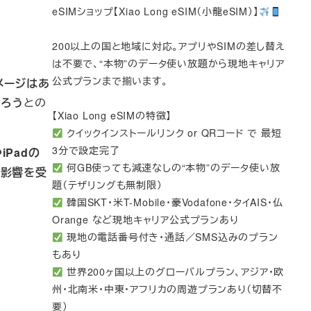
eSIMショップ【Xiao Long eSIM（小龍eSIM）】
200以上の国と地域に対応。アプリやSIMの差し替え
は不要で、“本物”のデータ使い放題から現地キャリア
公式プランまで揃います。
ダメージはあ
だろう
との
【Xiao Long eSIMの特徴】
クイックインストールリンク or QRコード で 最短
3分で設定完了
やiPadの
何GB使っても減速なしの“本物”のデータ使い放
震の影響を受
題（テザリングも無制限）
韓国SKT・米T-Mobile・豪Vodafone・タイAIS・仏
Orange など現地キャリア公式プランあり
現地の電話番号付き・通話／SMS込みのプラン
もあり
世界200ヶ国以上のグローバルプラン、アジア・欧
州・北南米・中東・アフリカの周遊プランあり（切替不
要）