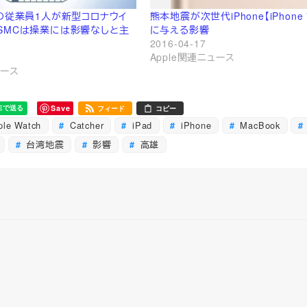
Cの従業員1人が新型コロナウイ
熊本地震が次世代iPhone【iPhone
SMCは操業には影響なしと主
に与える影響
2016-04-17
Apple関連ニュース
ュース
Save
フィード
コピー
le Watch
Catcher
iPad
iPhone
MacBook
台湾地震
影響
高雄