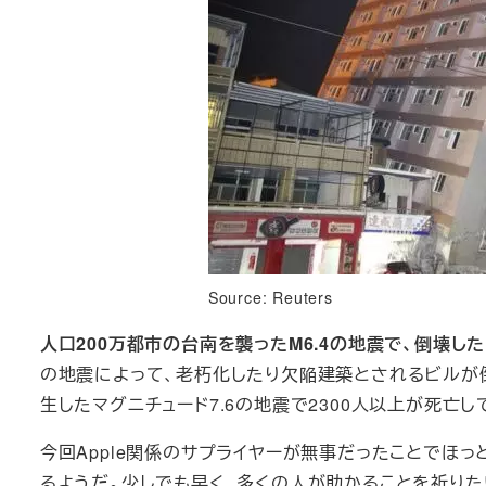
Source: Reuters
人口200万都市の台南を襲ったM6.4の地震で、倒壊し
の地震によって、老朽化したり欠陥建築とされるビルが
生したマグニチュード7.6の地震で2300人以上が死亡し
今回Apple関係のサプライヤーが無事だったことでほ
るようだ。少しでも早く、多くの人が助かることを祈りた