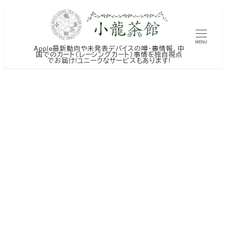
メ
イ
ン
MENU
Apple最新動向や未発表デバイスの噂・裏情報、中
コ
国でのカート（レーシングカート）事情を独自視点
でお届け!ユニークなサービスもあります!
ン
テ
ン
ツ
へ
移
動