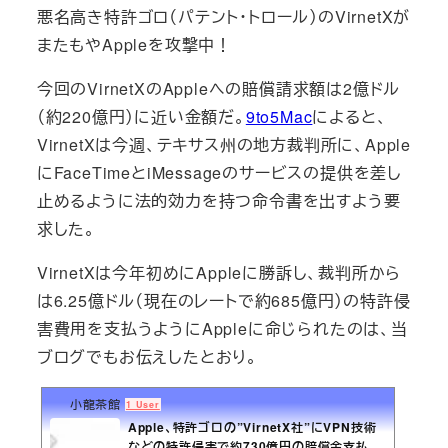
悪名高き特許ゴロ（パテント・トロール）のVirnetXが
またもやAppleを攻撃中！
今回のVirnetXのAppleへの賠償請求額は2億ドル
（約220億円）に近い金額だ。
9to5Mac
によると、
VirnetXは今週、テキサス州の地方裁判所に、Apple
にFaceTimeとiMessageのサービスの提供を差し
止めるように法的効力を持つ命令書を出すよう要
求した。
VirnetXは今年初めにAppleに勝訴し、裁判所から
は6.25億ドル（現在のレートで約685億円）の特許侵
害費用を支払うようにAppleに命じられたのは、当
ブログでもお伝えしたとおり。
小龍茶館
1 User
Apple、特許ゴロの”VirnetX社”にVPN技術
などの特許侵害で約730億円の賠償金支払