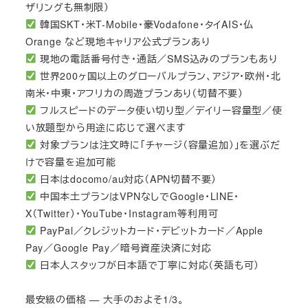
ザリングも無制限）
韓国SKT・米T-Mobile・豪Vodafone・タイAIS・仏
Orange など現地キャリア公式プランあり
現地の電話番号付き・通話／SMS込みのプランもあり
世界200ヶ国以上のグローバルプラン、アジア・欧州・北
南米・中東・アフリカの周遊プランあり（切替不要）
フルスピードのデータ使い切り型／デイリー容量型／使
い放題型から用途に応じて選べます
対象プランは注文時に「チャージ（容量追加）」を選ぶだ
けで容量を追加可能
日本はdocomo/au対応（APN切替不要）
中国本土プランはVPNなしでGoogle・LINE・
X（Twitter）・YouTube・Instagram等利用可
PayPal／クレジットカード・デビットカード／Apple
Pay／Google Pay／暗号資産決済に対応
日本人スタッフが日本語で丁寧に対応（英語も可）
最安級の価格 — 大手のおよそ1/3。