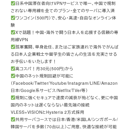
日系中国滞在者向けVPNサービスで唯一、中国で規制
されない専用線を全てのプラン・全てのサーバに導入済
ワンコイン（500円）で、安心・高速・自由なオンライン体
験
Xで話題！中国・海外で闘う日本人を応援する信頼の専
用線VPN
孤軍奮闘、単身赴任、またはご家族連れで海外でがんば
る日本人企業戦士や留学生の皆さんの生活を充実させる
お手伝いをいたします！
高コスパ！月30元(500円)から
中国のネット規制回避が可能に
（Facebook/Twitter/Youtube/Instagram/LINE/Amazon
日本/Google系サービス/Netflix/TVer等）
規制に強くセキュアで速度の減衰が殆どなく、更に中国
国内のネットは遅くならない最先端の接続
VLESS+VISIONとHysteria 2方式採用
共用サーバコースでは日本/香港/米国LA/シンガポール/
韓国サーバを多数（70台以上）ご用意、快適な接続が可能