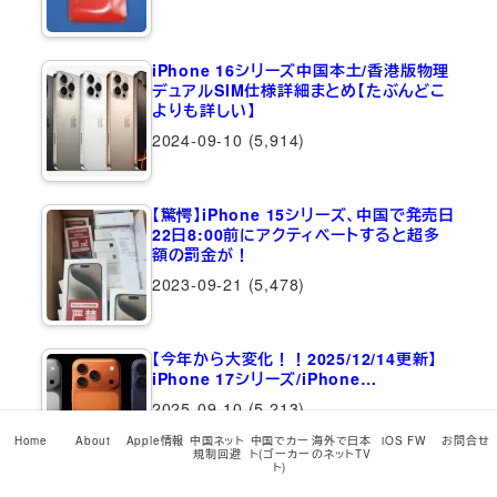
iPhone 16シリーズ中国本土/香港版物理
デュアルSIM仕様詳細まとめ【たぶんどこ
よりも詳しい】
2024-09-10
(5,914)
【驚愕】iPhone 15シリーズ、中国で発売日
22日8:00前にアクティベートすると超多
額の罰金が！
2023-09-21
(5,478)
【今年から大変化！！2025/12/14更新】
iPhone 17シリーズ/iPhone…
2025-09-10
(5,213)
Home
About
Apple情報
中国ネット
中国でカー
海外で日本
iOS FW
お問合せ
規制回避
ト(ゴーカー
のネットTV
ト)
最近のコメント