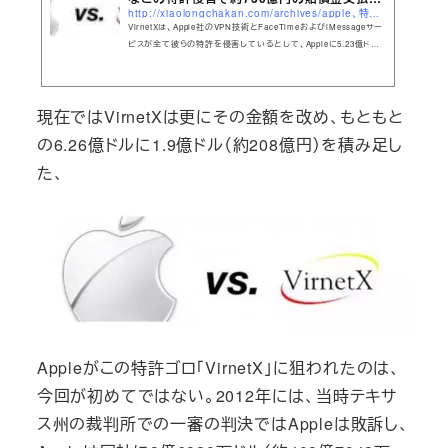
http://xiaolongchakan.com/archives/apple、特許ゴロのvirnetx社にvpn技術などの特許侵害で約730.html
い...
VirnetXは、Apple社のVPN技術とFaceTimeおよびiMessageサー
ビスが全て彼らの特許を侵害しているとして、Appleに5.23億ドル
（約611億円）の賠償金を支払うよう要求していた。そして1週間の
審議の後、テキサス州東部連邦地方裁判所の出した判決は、Apple
がVirnetXの特許を侵害しているという罪が成立するものとし、Ap
現在ではVirnetXは更にその金額を改め、もともと
pleがVirnetXに6.25億ドル（約730億円）の賠償金を支払わなけれ
ばならないというものだった。
の6.26億ドルに1.9億ドル（約208億円）を積み足し
た、
Appleがこの特許ゴロ「VirnetX」に狙われたのは、
今回が初めてではない。2012年には、当時テキサ
ス州の裁判所での一審の判決ではAppleは敗訴し、