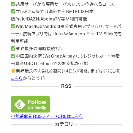
共用サーバから専用サーバまで、5つの選べるコース
プレミアム版では海外からNETFLIX日本
版/hulu/DAZN/AbemaTV等が利用可能
Win/Mac/iOS/Android用公式専用アプリあり、サードパ
ーティ接続アプリではLinuxやAmazon Fire TV Stickでも
利用可能
業界最多の同時接続7台
中国国内決済（WeChat/Alipay）、クレジットカードや暗
号資産USDT(Tether)でのお支払が可能
業界最長のお試し2週間(14日)が可能。まずはお試しを
こちら
からどうぞ!
RSS
小龍茶館新RSSフィードURLはこちら
カテゴリー