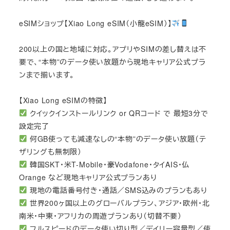
eSIMショップ【Xiao Long eSIM（小龍eSIM）】
200以上の国と地域に対応。アプリやSIMの差し替えは不
要で、“本物”のデータ使い放題から現地キャリア公式プラ
ンまで揃います。
【Xiao Long eSIMの特徴】
クイックインストールリンク or QRコード で 最短3分で
設定完了
何GB使っても減速なしの“本物”のデータ使い放題（テ
ザリングも無制限）
韓国SKT・米T-Mobile・豪Vodafone・タイAIS・仏
Orange など現地キャリア公式プランあり
現地の電話番号付き・通話／SMS込みのプランもあり
世界200ヶ国以上のグローバルプラン、アジア・欧州・北
南米・中東・アフリカの周遊プランあり（切替不要）
フルスピードのデータ使い切り型／デイリー容量型／使