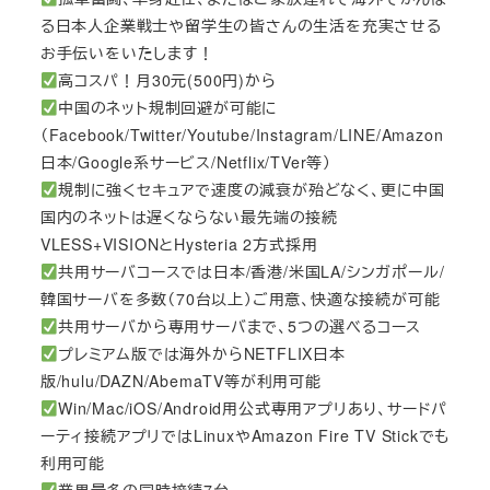
る日本人企業戦士や留学生の皆さんの生活を充実させる
お手伝いをいたします！
高コスパ！月30元(500円)から
中国のネット規制回避が可能に
（Facebook/Twitter/Youtube/Instagram/LINE/Amazon
日本/Google系サービス/Netflix/TVer等）
規制に強くセキュアで速度の減衰が殆どなく、更に中国
国内のネットは遅くならない最先端の接続
VLESS+VISIONとHysteria 2方式採用
共用サーバコースでは日本/香港/米国LA/シンガポール/
韓国サーバを多数（70台以上）ご用意、快適な接続が可能
共用サーバから専用サーバまで、5つの選べるコース
プレミアム版では海外からNETFLIX日本
版/hulu/DAZN/AbemaTV等が利用可能
Win/Mac/iOS/Android用公式専用アプリあり、サードパ
ーティ接続アプリではLinuxやAmazon Fire TV Stickでも
利用可能