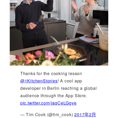
Thanks for the cooking lesson
@1KitchenStories
! A cool app
developer in Berlin reaching a global
audience through the App Store.
pic.twitter.com/jaqCeLGgye
— Tim Cook (@tim_cook)
2017年2月