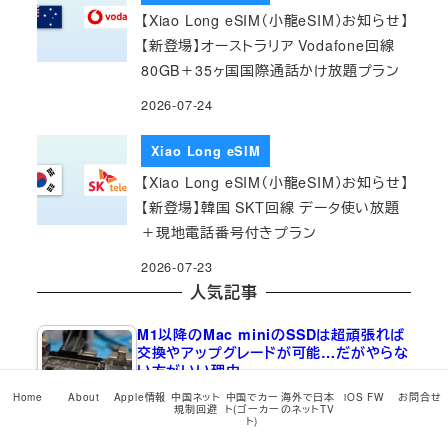
【Xiao Long eSIM（小龍eSIM）お知らせ】
【新登場】オーストラリア Vodafone回線
80GB＋35ヶ国国際通話かけ放題プラン
2026-07-24
Xiao Long eSIM
【Xiao Long eSIM（小龍eSIM）お知らせ】
【新登場】韓国 SKT回線 データ使い放題
＋現地電話番号付きプラン
2026-07-23
人気記事
M1以降のMac miniのSSDは超頑張れば
交換やアップグレードが可能…だがやらな
い方がいい理由
2023-08-15
(23,639)
Home
About
Apple情報
中国ネット
中国でカー
海外で日本
iOS FW
お問合せ
規制回避
ト(ゴーカー
のネットTV
ト)