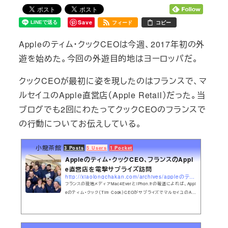
Save
フィード
コピー
Appleのティム・クックCEOは今週、2017年初の外
遊を始めた。今回の外遊目的地はヨーロッパだ。
クックCEOが最初に姿を現したのはフランスで、マ
ルセイユのApple直営店（Apple Retail）だった。当
ブログでも2回にわたってクックCEOのフランスで
の行動についてお伝えしている。
小龍茶館
3 Posts
5 Users
1 Pocket
Appleのティム・クックCEO、フランスのAppl
e直営店を電撃サプライズ訪問
http://xiaolongchakan.com/archives/appleのティム・クックceo、フランスのapple直営店を電撃.html
フランスの現地メディアMac4EverとiPhon.frの報道によれば、Appl
eのティム・クック（Tim Cook）CEOがサプライズでマルセイユのApp
le直営店（Apple Retail Store、かつてのApple Store）を電撃訪問
した。このマルセイユ店は昨年5月にTerrasses du Portショッピン
グセンター内にオープンした店舗だ。