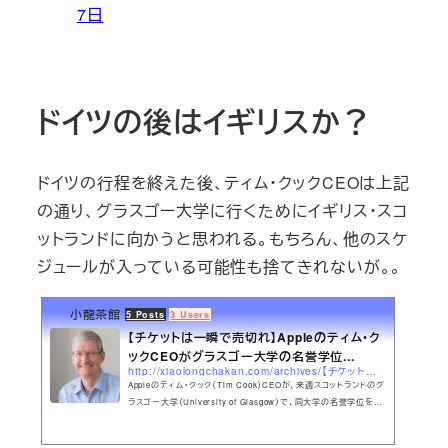
7日
ドイツの後はイギリスか？
ドイツの行程を終えた後、ティム・クックCEOは上記
の通り、グラスゴー大学に行くためにイギリス・スコ
ットランドに向かうと思われる。もちろん、他のスケ
ジュールが入っている可能性も捨てきれないが。。
小龍茶館
5 Posts
3 Users
【チケットは一瞬で売切れ】Appleのティム・ク
ックCEOがグラスゴー大学の名誉学位...
http://xiaolongchakan.com/archives/【チケットは一瞬で売切れ】appleのティム・クックceo.html
Appleのティム・クック（Tim Cook）CEOが、来週スコットランドのグ
ラスゴー大学（University of Glasgow）で、同大学の名誉学位を受
けると共に、同学の教職員や学生と共に"炉辺談話（Fireside Cha
t）"をし、また質疑応答もすることになった。