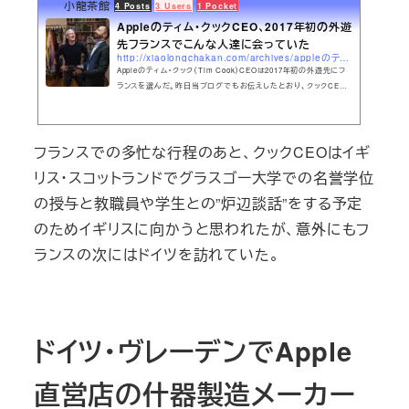
小龍茶館
4 Posts
3 Users
1 Pocket
Appleのティム・クックCEO、2017年初の外遊
先フランスでこんな人達に会っていた
http://xiaolongchakan.com/archives/appleのティム・クックceo、2017年初の外遊先フランスで.html
Appleのティム・クック（Tim Cook）CEOは2017年初の外遊先にフ
ランスを選んだ。昨日当ブログでもお伝えしたとおり、クックCEO
は突然マルセイユとパリのApple直営店（Apple Retail）を電撃サプ
ライズ訪問し、現地の従業員や客達と親密なコミュニケーションを
とった。今回のフランス行きも、また以前の中国での出張の際も、ク
フランスでの多忙な行程のあと、クックCEOはイギ
ックCEOは現地の様子や感想を自ら公式Twitterアカウントでツイー
トしている。
リス・スコットランドでグラスゴー大学での名誉学位
の授与と教職員や学生との”炉辺談話”をする予定
のためイギリスに向かうと思われたが、意外にもフ
ランスの次にはドイツを訪れていた。
ドイツ・ヴレーデンでApple
直営店の什器製造メーカー