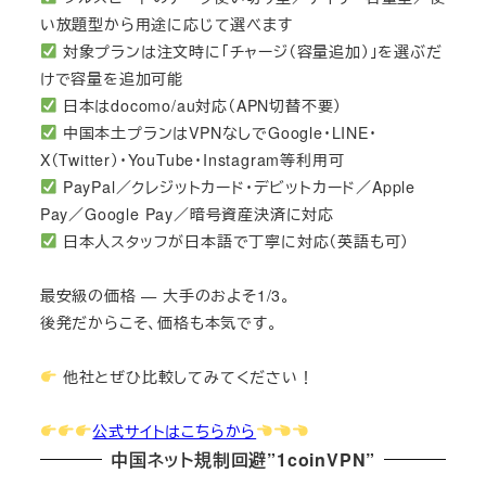
い放題型から用途に応じて選べます
対象プランは注文時に「チャージ（容量追加）」を選ぶだ
けで容量を追加可能
日本はdocomo/au対応（APN切替不要）
中国本土プランはVPNなしでGoogle・LINE・
X（Twitter）・YouTube・Instagram等利用可
PayPal／クレジットカード・デビットカード／Apple
Pay／Google Pay／暗号資産決済に対応
日本人スタッフが日本語で丁寧に対応（英語も可）
最安級の価格 — 大手のおよそ1/3。
後発だからこそ、価格も本気です。
他社とぜひ比較してみてください！
公式サイトはこちらから
中国ネット規制回避”1coinVPN”