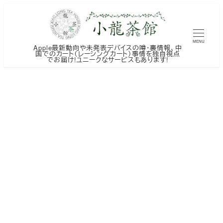
メ
イ
ン
MENU
Apple最新動向や未発表デバイスの噂・裏情報、中
コ
国でのカート（レーシングカート）事情を独自視点
でお届け!ユニークなサービスもあります!
ン
テ
ン
ツ
へ
移
動